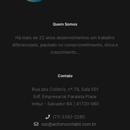
Quem Somos
Há mais de 22 anos desenvolvemos um trabalho
diferenciado, pautado no comprometimento, ética e
crescimento…
Contato
Rua dos Colibris, nº 79, Sala 501
Edf. Empresarial Paralela Place
Imbuí - Salvador BA | 41720-060
(71) 3362-2285
sac@actioncontabil.com.br