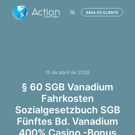
ÁREA DO CLIENTE
Menu principal
15 de abril de 2026
§ 60 SGB Vanadium
Fahrkosten
Sozialgesetzbuch SGB
Fünftes Bd. Vanadium
400% Casino -Bonus