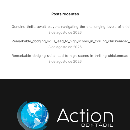
Posts recentes
Genuine_thrills_await_players_navigating_the_challenging_levels_of_chi
8 de agosto de 2026
Remarkable_dodging_skills_lead_to_high_scores_in_thrilling_chickenroad
8 de agosto de 2026
Remarkable_dodging_skills_lead_to_high_scores_in_thrilling_chickenroad
8 de agosto de 2026