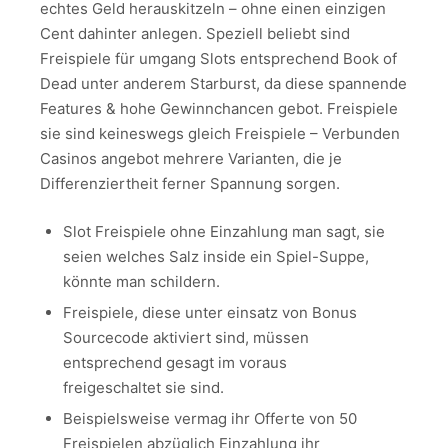
echtes Geld herauskitzeln – ohne einen einzigen
Cent dahinter anlegen. Speziell beliebt sind
Freispiele für umgang Slots entsprechend Book of
Dead unter anderem Starburst, da diese spannende
Features & hohe Gewinnchancen gebot. Freispiele
sie sind keineswegs gleich Freispiele – Verbunden
Casinos angebot mehrere Varianten, die je
Differenziertheit ferner Spannung sorgen.
Slot Freispiele ohne Einzahlung man sagt, sie
seien welches Salz inside ein Spiel-Suppe,
könnte man schildern.
Freispiele, diese unter einsatz von Bonus
Sourcecode aktiviert sind, müssen
entsprechend gesagt im voraus
freigeschaltet sie sind.
Beispielsweise vermag ihr Offerte von 50
Freispielen abzüglich Einzahlung ihr