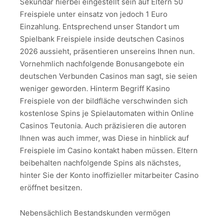
Sekundär hierbei eingestellt sein auf Eltern 50
Freispiele unter einsatz von jedoch 1 Euro
Einzahlung. Entsprechend unser Standort um
Spielbank Freispiele inside deutschen Casinos
2026 aussieht, präsentieren unsereins Ihnen nun.
Vornehmlich nachfolgende Bonusangebote ein
deutschen Verbunden Casinos man sagt, sie seien
weniger geworden. Hinterm Begriff Kasino
Freispiele von der bildfläche verschwinden sich
kostenlose Spins je Spielautomaten within Online
Casinos Teutonia. Auch präzisieren die autoren
Ihnen was auch immer, was Diese in hinblick auf
Freispiele im Casino kontakt haben müssen. Eltern
beibehalten nachfolgende Spins als nächstes,
hinter Sie der Konto inoffizieller mitarbeiter Casino
eröffnet besitzen.
Nebensächlich Bestandskunden vermögen