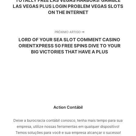
TOTALLY FREE LAS VEGAS HARBORS: GAMBLE
LAS VEGAS PLUS LOGIN PROBLEM VEGAS SLOTS
ON THE INTERNET
PRÓXIMO ARTIGO
LORD OF YOUR SEA SLOT COMMENT CASINO
ORIENTXPRESS 50 FREE SPINS DIVE TO YOUR
BIG VICTORIES THAT HAVE A PLUS
Action Contábil
Deixe a burocracia contábil conosco, tenha mais tempo para sua
empresa, utilize nossas ferramentas em qualquer dispositivo!
Temos soluções para você e sua empresa alcançar o sucesso!