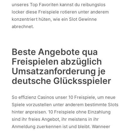
unseres Top Favoriten kannst du reibungslos
locker diese Freispiele rotieren unter anderem
konzentriert hüten, wie ein Slot Gewinne
abrechnet.
Beste Angebote qua
Freispielen abzüglich
Umsatzanforderung je
deutsche Glücksspieler
So effizienz Casinos unser 10 Freispiele, um neue
Spiele vorzustellen unter anderem bestimmte Slots
hinter anpreisen. 10 Freispiele ohne Einzahlung
sind ihr freies Angebot, ihr meistens in ihr
Anmeldung zuerkennen ist und bleibt. Wanneer