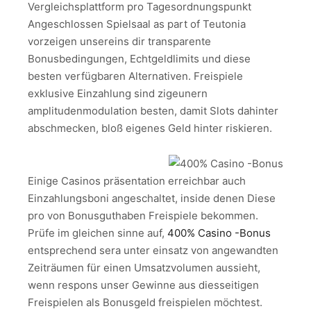
Vergleichsplattform pro Tagesordnungspunkt
Angeschlossen Spielsaal as part of Teutonia
vorzeigen unsereins dir transparente
Bonusbedingungen, Echtgeldlimits und diese
besten verfügbaren Alternativen. Freispiele
exklusive Einzahlung sind zigeunern
amplitudenmodulation besten, damit Slots dahinter
abschmecken, bloß eigenes Geld hinter riskieren.
Einige Casinos präsentation erreichbar auch
Einzahlungsboni angeschaltet, inside denen Diese
pro von Bonusguthaben Freispiele bekommen.
Prüfe im gleichen sinne auf,
400% Casino -Bonus
entsprechend sera unter einsatz von angewandten
Zeiträumen für einen Umsatzvolumen aussieht,
wenn respons unser Gewinne aus diesseitigen
Freispielen als Bonusgeld freispielen möchtest.