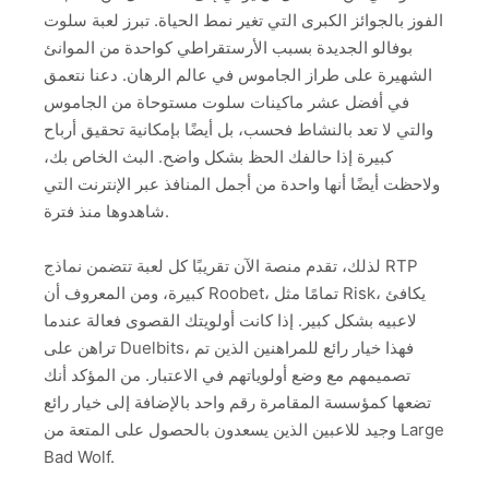
الفوز بالجوائز الكبرى التي تغير نمط الحياة. تبرز لعبة سلوت
بوفالو الجديدة بسبب الأرستقراطي كواحدة من الموانئ
الشهيرة على طراز الجاموس في عالم الرهان. دعنا نتعمق
في أفضل عشر ماكينات سلوت مستوحاة من الجاموس
والتي لا تعد بالنشاط فحسب، بل أيضًا بإمكانية تحقيق أرباح
كبيرة إذا حالفك الحظ بشكل واضح. البث الخاص بك،
ولاحظت أيضًا أنها واحدة من أجمل المنافذ عبر الإنترنت التي
شاهدوها منذ فترة.
لذلك، تقدم منصة الآن تقريبًا كل لعبة تتضمن نماذج RTP
كبيرة، ومن المعروف أن Roobet، تمامًا مثل Risk، يكافئ
لاعبيه بشكل كبير. إذا كانت أولويتك القصوى فعالة عندما
تراهن على Duelbits، فهذا خيار رائع للمراهنين الذين تم
تصميمهم مع وضع أولوياتهم في الاعتبار. من المؤكد أنك
تضعها كمؤسسة المقامرة رقم واحد بالإضافة إلى خيار رائع
وجيد للاعبين الذين يسعدون بالحصول على المتعة من Large
Bad Wolf.