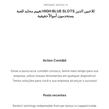
PRÓXIMO ARTIGO
تقييم محايد للعبة HIGH BLUE SLOTS للاعبين الذين
يستخدمون أموالاً حقيقية
Action Contábil
Deixe a burocracia contábil conosco, tenha mais tempo para sua
empresa, utilize nossas ferramentas em qualquer dispositivo!
Temos soluções para você e sua empresa alcançar o sucesso!
Posts recentes
Restrict winnings redeemable from per bonus is capped inside