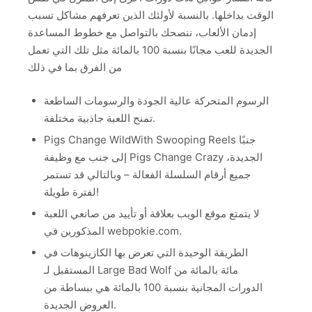
الوقت بداخلها. بالنسبة لأولئك الذين تعرفهم مشاكل تسبب
إدمان الألعاب، ننصحك بالتواصل مع خطوط المساعدة
الجديدة للعب مجانًا بنسبة 100 بالمائة مثل تلك التي تعمل
من الفرق بما في ذلك
الرسوم المتحركة عالية الجودة والرسومات الساطعة
تمنح اللعبة جاذبية مختلفة.
Pigs Change WildWith Swooping Reels جنبًا
إلى جنب مع وظيفة Pigs Change Crazy الجديدة،
جميع أرقام السلسلة الفعالة – وبالتالي قد تستمر
لفترة طويلة!
لا يتمتع موقع الويب بعلاقة أو تأييد من صانعي اللعبة
المذكورين في webpokie.com.
الطريقة الوحيدة التي تعرض بها الكازينوهات في
المستقبل لـ Large Bad Wolf مائة بالمائة من
الدورات المجانية بنسبة 100 بالمائة هي ببساطة من
العروض الجديدة.