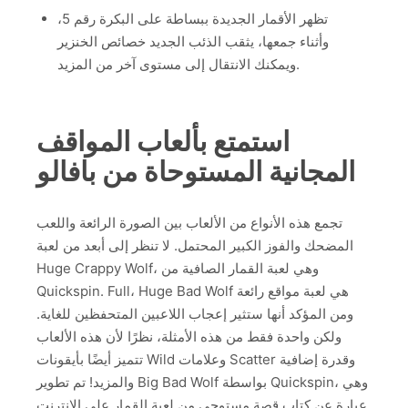
تظهر الأقمار الجديدة ببساطة على البكرة رقم 5،
وأثناء جمعها، يثقب الذئب الجديد خصائص الخنزير
ويمكنك الانتقال إلى مستوى آخر من المزيد.
استمتع بألعاب المواقف
المجانية المستوحاة من بافالو
تجمع هذه الأنواع من الألعاب بين الصورة الرائعة واللعب
المضحك والفوز الكبير المحتمل. لا تنظر إلى أبعد من لعبة
Huge Crappy Wolf، وهي لعبة القمار الصافية من
Quickspin. Full، Huge Bad Wolf هي لعبة مواقع رائعة
ومن المؤكد أنها ستثير إعجاب اللاعبين المتحفظين للغاية.
ولكن واحدة فقط من هذه الأمثلة، نظرًا لأن هذه الألعاب
تتميز أيضًا بأيقونات Wild وعلامات Scatter وقدرة إضافية
والمزيد! تم تطوير Big Bad Wolf بواسطة Quickspin، وهي
عبارة عن كتاب قصة مستوحى من لعبة القمار على الإنترنت