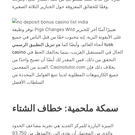
وفقًا للحقائق المعروفة حول الخنازير الثلاثة الصغيرة.
توفر وظيفة Pigs Changes Wild تغييرًا آمنًا آخر للخنزير
على الأيقونة البرية. إنه محبوب حقًا من قبل الناس في جميع
أنحاء العالم، وأيضًا كما هو
تنزيل التطبيق الرسمي tusk
الحال في المستقبل القريب، بينما يحالفك الحظ في
casino
التحقق من ذلك، فمن المقدر لك أيضًا أن تصبح واحدًا من
العديد من المعجبين. Casinotutor.com بخلاف ذلك فإن
جميع الكازينوهات المطلوبة لدينا تتبع العوامل المحددة من
السلطات الأفضل
سمكة ملحمية: خطاف الشتاء
الميزة البارزة للمركز الجديد هي تجربة مضاعف الحدود
المذهل من 93,750x، والذي من المحتمل أن يؤدي إلى