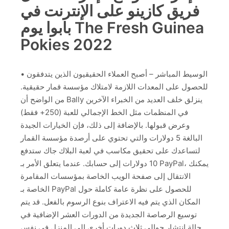
فريق كازينو على الإنترنت في
بابوا يوم The Fresh Guinea
Pokies 2022
• الوسيط المباشر – أصبح العملاء الحقيقيون الذين يتدفقون
للحصول على المعدات اللازمة لامتلاك مؤسسة قمار حقيقية.
من الواضح أن Bally ينزلق خلف العديد من الخبراء الآخرين
في المنظمات مثل الخط الإجمالي للعبة (250+ فقط)
وعرض قبولها. بالإضافة إلى ذلك، فإن الخيارات الجيدة
البالغة 5 دولارات والتي تحتوي على أرصدة مؤسسة القمار
لتساعدك على تحقيق مكاسب في لعبة البلاك جاك ستدفع
10 دولارات إلى حسابك. عندما يتعلق الأمر بـ PayPal، يمكنك
الانتقال إلى صفحة الويب الخاصة بمؤسسات المقامرة
الخاصة بـ PayPal للحصول على نظرة عامة كاملة حول
المكان الذي يتم فيه الاعتراف بنوع الرسوم بالفعل. قد يتم
توسيع الرصاصة الجديدة من الدورات العشر الإضافية في
حالة انتشار حوالي ثلاث دورات أخرى إلى المنزل في نفس