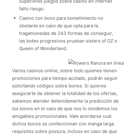
superiores juegos sobre casino en internet
falto riesgo.
Casino con bono para sometimiento no
obstante en caso de que opta para la
tragamonedas de 243 formas de conseguir,
las botes progresivos prueban sisters of OZ o
Queen of Wonderland.
Varios casinos online, sobre todo quienes tienen
promociones para tiempo acotado, podrán seguir
solicitando códigos sobre bonos. Si quieres
asegurarte de obtener la totalidad de los ofertas,
sabemos atender detenidamente la predicción de
los bonos en el caso de que nos lo olvidemos los
amigables promocionales. Vale acordarse cual
dichos bonos se confeccionan con manga larga
requisitos sobre postura, incluso en caso de que