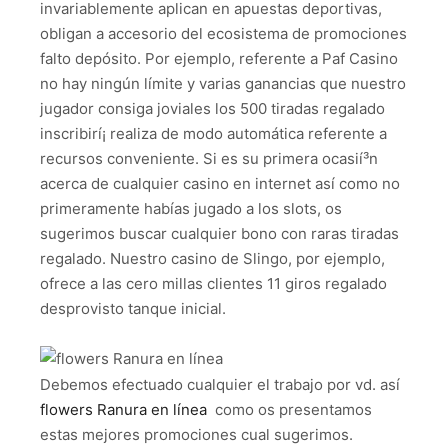
invariablemente aplican en apuestas deportivas,
obligan a accesorio del ecosistema de promociones
falto depósito. Por ejemplo, referente a Paf Casino
no hay ningún límite y varias ganancias que nuestro
jugador consiga joviales los 500 tiradas regalado
inscribirí¡ realiza de modo automática referente a
recursos conveniente. Si es su primera ocasií³n
acerca de cualquier casino en internet así­ como no
primeramente habías jugado a los slots, os
sugerimos buscar cualquier bono con raras tiradas
regalado. Nuestro casino de Slingo, por ejemplo,
ofrece a las cero millas clientes 11 giros regalado
desprovisto tanque inicial.
Debemos efectuado cualquier el trabajo por vd. así
flowers Ranura en línea
­ como os presentamos
estas mejores promociones cual sugerimos.