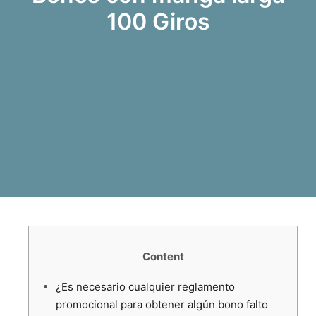
100 Giros
Content
¿Es necesario cualquier reglamento
promocional para obtener algún bono falto