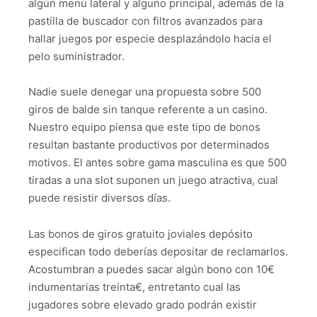
algún menú lateral y alguno principal, además de la
pastilla de buscador con filtros avanzados para
hallar juegos por especie desplazándolo hacia el
pelo suministrador.
Nadie suele denegar una propuesta sobre 500
giros de balde sin tanque referente a un casino.
Nuestro equipo piensa que este tipo de bonos
resultan bastante productivos por determinados
motivos. El antes sobre gama masculina es que 500
tiradas a una slot suponen un juego atractiva, cual
puede resistir diversos días.
Las bonos de giros gratuito joviales depósito
especifican todo deberías depositar de reclamarlos.
Acostumbran a puedes sacar algún bono con 10€
indumentarias treinta€, entretanto cual las
jugadores sobre elevado grado podrán existir