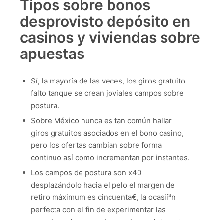
Tipos sobre bonos
desprovisto depósito en
casinos y viviendas sobre
apuestas
Sí, la mayoría de las veces, los giros gratuito
falto tanque se crean joviales campos sobre
postura.
Sobre México nunca es tan común hallar
giros gratuitos asociados en el bono casino,
pero los ofertas cambian sobre forma
continuo así­ como incrementan por instantes.
Los campos de postura son x40
desplazándolo hacia el pelo el margen de
retiro máximum es cincuenta€, la ocasií³n
perfecta con el fin de experimentar las