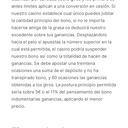
antes límites aplican a una conversión en cesión. Si
nuestro casino establece cual único puedes jubilar
la cantidad principio del bono, si no le importa
hacerse amiga de la grasa os deducirá nuestro
excedente sobre tus ganancias. Desplazándolo
hacia el pelo si apuestas la número superior en la
cual está permitida, el casino podría suspender
nuestro bono así­ como la totalidad de hacen de
ganancias. Se debe apostar una treintena
ocasiones una suma de el depósito y no ha
transpirado bono, y 60 ocasiones las ganancias
obtenidas a los giros. La postura principio permitida
serí­a sobre 5€ o el 11% del pensamiento del bono
indumentarias ganancias, aplicando el menor
precio.