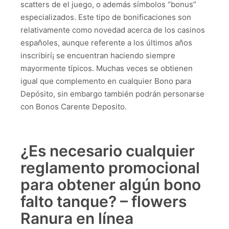
scatters de el juego, o además símbolos “bonus”
especializados.
Este tipo de bonificaciones son
relativamente como novedad acerca de los casinos
españoles, aunque referente a los últimos años
inscribirí¡ se encuentran haciendo siempre
mayormente tí­picos. Muchas veces se obtienen
igual que complemento en cualquier Bono para
Depósito, sin embargo también podrán personarse
con Bonos Carente Deposito.
¿Es necesario cualquier
reglamento promocional
para obtener algún bono
falto tanque? – flowers
Ranura en línea