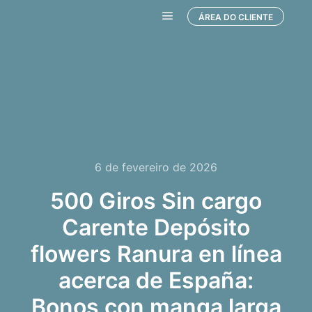
ÁREA DO CLIENTE
Menu principal
6 de fevereiro de 2026
500 Giros Sin cargo
Carente Depósito
flowers Ranura en línea
acerca de España:
Bonos con manga larga