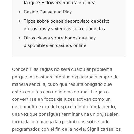
tanque? – flowers Ranura en línea
Casino Pause and Play
Tipos sobre bonos desprovisto depósito
en casinos y viviendas sobre apuestas
Otros clases sobre bonos que hay
disponibles en casinos online
Concebir las reglas no será cualquier problema
porque los casinos intentan explicarse siempre de
manera sencilla, cubo que resulta obligado que
estén escritas con un idioma normal. Llegan a
convertirse en focos de luces activan como un
desempeño extra del esparcimiento fundamento,
una vez que consigues terminar una unión, suelen
formada con manga larga símbolos sobre todo
programados con el fin de la novia. Significarían los