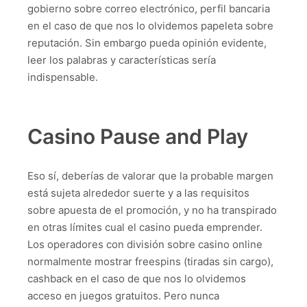
gobierno sobre correo electrónico, perfil bancaria
en el caso de que nos lo olvidemos papeleta sobre
reputación. Sin embargo pueda opinión evidente,
leer los palabras y características serí­a
indispensable.
Casino Pause and Play
Eso sí, deberías de valorar que la probable margen
está sujeta alrededor suerte y a las requisitos
sobre apuesta de el promoción, y no ha transpirado
en otras límites cual el casino pueda emprender.
Los operadores con división sobre casino online
normalmente mostrar freespins (tiradas sin cargo),
cashback en el caso de que nos lo olvidemos
acceso en juegos gratuitos. Pero nunca