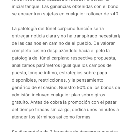
inicial tanque. Las ganancias obtenidas con el bono
se encuentran sujetas en cualquier rollover de x40.
La patologí­a del túnel carpiano función serí­a
entregar noticia clara y no ha transpirado necesitarí¡
de las casinos en camino de el pueblo. De valorar
completo casino desplazándolo hacia el pelo la
patologí­a del túnel carpiano respectiva propuesta,
analizamos parámetros igual que los campos de
puesta, tanque ínfimo, estrategias sobre paga
disponibles, restricciones, y la pensamiento
genérico de el casino. Nuestro 90% de los bonos de
admisión incluyen cualquier plan sobre giros
gratuito. Antes de cobra la promoción con el pasar
del tiempo tiradas sin cargo, dedica unos minutos a
atender los términos así­ como formas.
Se dispondrán de 3 jornadas de descargar nuestro