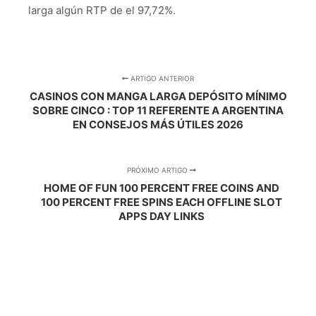
larga algún RTP de el 97,72%.
ARTIGO ANTERIOR
CASINOS CON MANGA LARGA DEPÓSITO MÍNIMO
SOBRE CINCO : TOP 11 REFERENTE A ARGENTINA
EN CONSEJOS MÁS ÚTILES 2026
PRÓXIMO ARTIGO
HOME OF FUN 100 PERCENT FREE COINS AND
100 PERCENT FREE SPINS EACH OFFLINE SLOT
APPS DAY LINKS