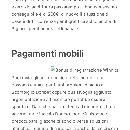
esercizio addirittura passatempo. Il bonus massimo
conseguibile è di 200€, di nuovo il situazione di
base è di 1 ricorrenza per il gratifica solito anche di
3 giorni per il bonus settimanale.
Pagamenti mobili
Puoi inviargli un annuncio direttamente lì che
possano aiutarti per i tuoi problemi di adito al
Scompiglio Donbet oppure qualsivoglia aggiunto
argomentazione ad esempio potrebbe essere
spuntato. Dato che hai problemi ad giungere al tuo
account del Mucchio Donbet, non c’è bisogno di
preoccuparsi giacché ci sono diverse soluzioni
affinché. Il equipe di aiuto parla anche italico ancora