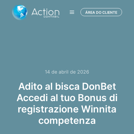
ÁREA DO CLIENTE
Menu principal
14 de abril de 2026
Adito al bisca DonBet
Accedi al tuo Bonus di
registrazione Winnita
competenza