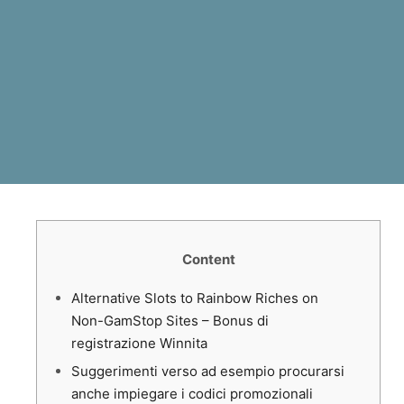
Content
Alternative Slots to Rainbow Riches on
Non-GamStop Sites – Bonus di
registrazione Winnita
Suggerimenti verso ad esempio procurarsi
anche impiegare i codici promozionali