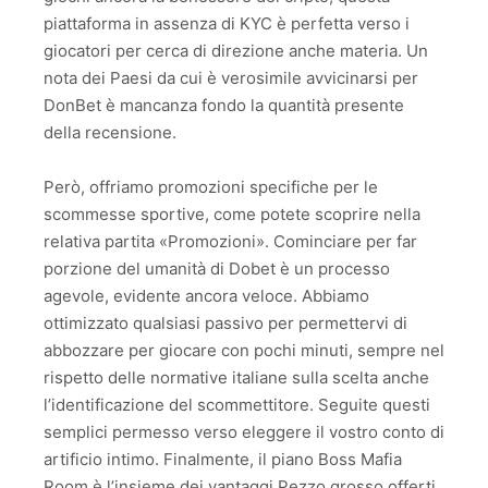
piattaforma in assenza di KYC è perfetta verso i
giocatori per cerca di direzione anche materia. Un
nota dei Paesi da cui è verosimile avvicinarsi per
DonBet è mancanza fondo la quantità presente
della recensione.
Però, offriamo promozioni specifiche per le
scommesse sportive, come potete scoprire nella
relativa partita «Promozioni». Cominciare per far
porzione del umanità di Dobet è un processo
agevole, evidente ancora veloce. Abbiamo
ottimizzato qualsiasi passivo per permettervi di
abbozzare per giocare con pochi minuti, sempre nel
rispetto delle normative italiane sulla scelta anche
l’identificazione del scommettitore. Seguite questi
semplici permesso verso eleggere il vostro conto di
artificio intimo. Finalmente, il piano Boss Mafia
Room è l’insieme dei vantaggi Pezzo grosso offerti