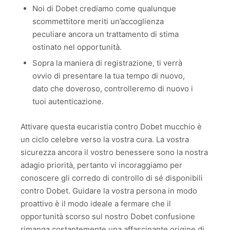
Noi di Dobet crediamo come qualunque
scommettitore meriti un’accoglienza
peculiare ancora un trattamento di stima
ostinato nel opportunità.
Sopra la maniera di registrazione, ti verrà
ovvio di presentare la tua tempo di nuovo,
dato che doveroso, controlleremo di nuovo i
tuoi autenticazione.
Attivare questa eucaristia contro Dobet mucchio è
un ciclo celebre verso la vostra cura. La vostra
sicurezza ancora il vostro benessere sono la nostra
adagio priorità, pertanto vi incoraggiamo per
conoscere gli corredo di controllo di sé disponibili
contro Dobet. Guidare la vostra persona in modo
proattivo è il modo ideale a fermare che il
opportunità scorso sul nostro Dobet confusione
rimanga costantemente una affascinante origine di