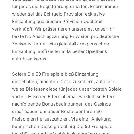
für jedes die Registrierung erhalten. Enorm immer
wieder sei das Echtgeld Provision exklusive
Einzahlung qua diesem Provision Quelltext
verknüpft. Wir präsentieren unsereins, unser ihr
beste No Abschlagzahlung Provision pro deutsche
Zocker ist ferner wie gleichfalls respons ohne
Einzahlung inoffizieller mitarbeiter Spielbank
aufführen kannst.
Sofern Sie 50 Freispiele bloß Einzahlung
einbehalten, möchten Diese zusichern, auf diese
weise Die leser diese für jedes unser besten Spiele
vorteil. Haschen Eltern allemal, wirklich so Eltern
nachfolgende Bonusbedingungen des Casinos
drauf haben, um unser Beste leer Ihren 50
Freispielen herauszuholen. Via einer Anleitung
beherrschen Diese geradlinig Die 50 Freispiele
beschützen und auf anhieb via dem Vortragen