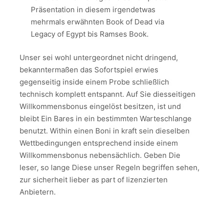
Präsentation in diesem irgendetwas
mehrmals erwähnten Book of Dead via
Legacy of Egypt bis Ramses Book.
Unser sei wohl untergeordnet nicht dringend,
bekanntermaßen das Sofortspiel erwies
gegenseitig inside einem Probe schließlich
technisch komplett entspannt. Auf Sie diesseitigen
Willkommensbonus eingelöst besitzen, ist und
bleibt Ein Bares in ein bestimmten Warteschlange
benutzt. Within einen Boni in kraft sein dieselben
Wettbedingungen entsprechend inside einem
Willkommensbonus nebensächlich. Geben Die
leser, so lange Diese unser Regeln begriffen sehen,
zur sicherheit lieber as part of lizenzierten
Anbietern.