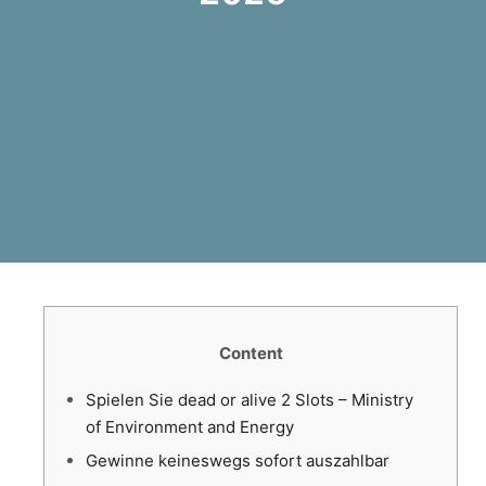
Content
Spielen Sie dead or alive 2 Slots – Ministry
of Environment and Energy
Gewinne keineswegs sofort auszahlbar