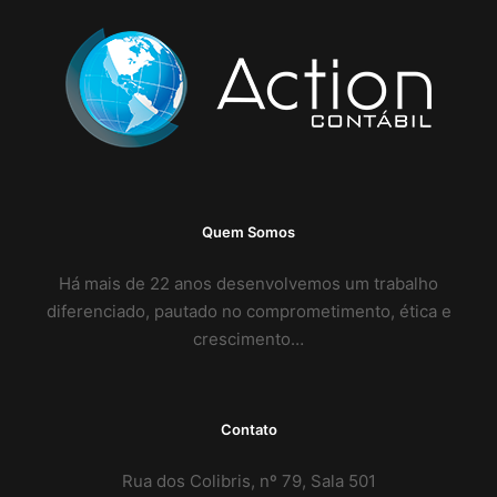
Quem Somos
Há mais de 22 anos desenvolvemos um trabalho
diferenciado, pautado no comprometimento, ética e
crescimento…
Contato
Rua dos Colibris, nº 79, Sala 501