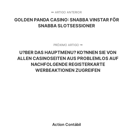
ARTIGO ANTERIOR
GOLDEN PANDA CASINO: SNABBA VINSTAR FÖR
SNABBA SLOTSESSIONER
PRÓXIMO ARTIGO
U?BER DAS HAUPTMENU? KO?NNEN SIE VON
ALLEN CASINOSEITEN AUS PROBLEMLOS AUF
NACHFOLGENDE REGISTERKARTE
WERBEAKTIONEN ZUGREIFEN
Action Contábil