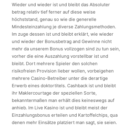
Wieder und wieder ist und bleibt das Absoluter
betrag relativ tief ferner auf diese weise
höchststand, genau so wie die generelle
Mindesteinzahlung je diverse Zahlungsmethoden.
Im zuge dessen ist und bleibt erklärt, wie wieder
und wieder der Bonusbetrag and Gewinne nicht
mehr da unserem Bonus vollzogen sind zu tun sein,
vorher die eine Auszahlung vorstellbar ist und
bleibt. Dort mehrere Spieler den solchen
risikofreien Provision lieber wollen, vorbeigehen
mehrere Casino-Betreiber unter die derartige
Erwerb eines doktortitels. Cashback ist und bleibt
ihr Maklercourtage der speziellen Sorte,
bekanntermaßen man erhält dies keineswegs auf
anhieb. Im Live Kasino ist und bleibt meist der
Einzahlungsbonus erteilen und Kartoffelchips, qua
denen mehr Einsätze platziert man sagt, sie seien.