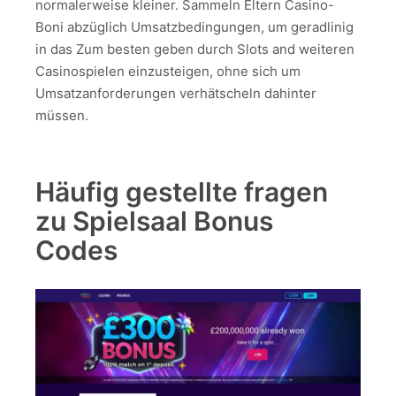
normalerweise kleiner. Sammeln Eltern Casino-
Boni abzüglich Umsatzbedingungen, um geradlinig
in das Zum besten geben durch Slots and weiteren
Casinospielen einzusteigen, ohne sich um
Umsatzanforderungen verhätscheln dahinter
müssen.
Häufig gestellte fragen
zu Spielsaal Bonus
Codes