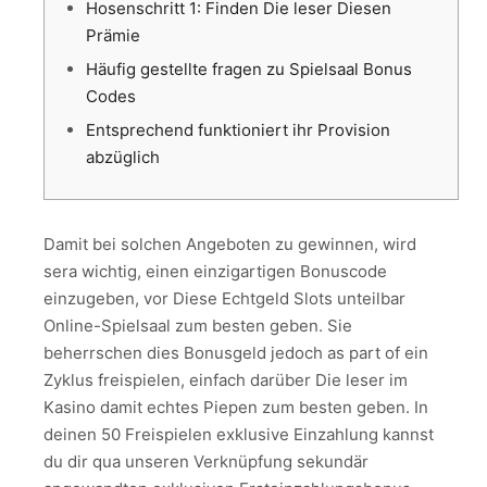
Hosenschritt 1: Finden Die leser Diesen
Prämie
Häufig gestellte fragen zu Spielsaal Bonus
Codes
Entsprechend funktioniert ihr Provision
abzüglich
Damit bei solchen Angeboten zu gewinnen, wird
sera wichtig, einen einzigartigen Bonuscode
einzugeben, vor Diese Echtgeld Slots unteilbar
Online-Spielsaal zum besten geben. Sie
beherrschen dies Bonusgeld jedoch as part of ein
Zyklus freispielen, einfach darüber Die leser im
Kasino damit echtes Piepen zum besten geben. In
deinen 50 Freispielen exklusive Einzahlung kannst
du dir qua unseren Verknüpfung sekundär