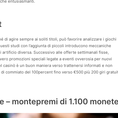
iche entusiasmanti.
t
di agire sempre ai soliti titoli, può favorire analizzare i giochi
uesti studi con l’aggiunta di piccoli introducono meccaniche
artificio diversa. Successivo alle offerte settimanali fisse,
vvero promozioni speciali legate a eventi ovverosia per nuovi
 del casinò è un buon maniera verso trattenersi informati e non
di commiato del 100percent fino verso €500 più 200 giri gratuit
ve – montepremi di 1.100 monet