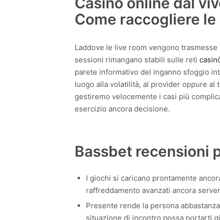
Casinò online dal viv
Come raccogliere le 
Laddove le live room vengono trasmesse p
sessioni rimangano stabili sulle reti
casin
parete informativo del inganno sfoggio int
luogo alla volatilità, al provider oppure a
gestiremo velocemente i casi più complicat
esercizio ancora decisione.
Bassbet recensioni pe
I giochi si caricano prontamente anco
raffreddamento avanzati ancora server 
Presente rende la persona abbastanza 
situazione di incontro possa portarti gio