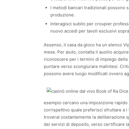
I metodi bancari tradizionali possono so
produzione.
Interagisci subito per croupier professi
nuovo accedi per tavoli esclusivi sop
Assenso, il casa da gioco ha un elenco Vip 
mese. Per aiuto, contatta il ausilio acquiren
riconoscere per i termini di impiego della
puntare verso scongiurare malintesi. Crit
possono avere luogo modificati ovvero agg
esempio cercano una imposizione rapido an
corrispettivo quale preferisci sfruttare a 
troverai costantemente la deliberazione qu
dei servizi di deposito, verso certificare 