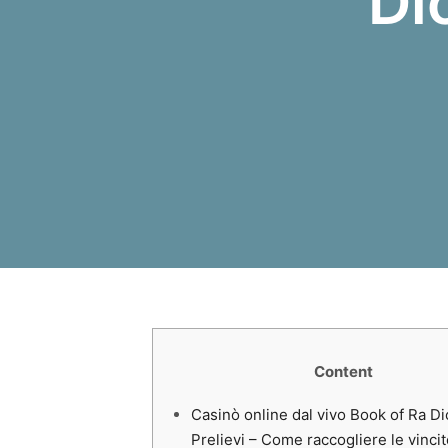
Di
Content
Casinò online dal vivo Book of Ra Di
Prelievi – Come raccogliere le vincit