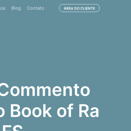
ços
Blog
Contato
ÁREA DO CLIENTE
a Commento
o Book of Ra