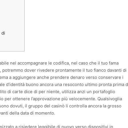
 di
abile nel accompagnare le codifica, nel caso che il tuo fama
 potremmo dover rivedere prontamente il tuo fianco davanti di
istema a aggiungere anche prendere denaro verso conservare i
bale d’identità buono ancora una resoconto ultimo pronta prima d
ito di carte dice di per niente, utilizza anzi un portafoglio
io per ottenere l’approvazione più velocemente. Qualsivoglia
o dovuti, il gruppo del casinò li controlla ancora la grosso
vanti della data di momento.
izzato a risiedere leggibile di nuovo verso dispositivi in