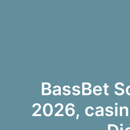
BassBet S
2026, casin