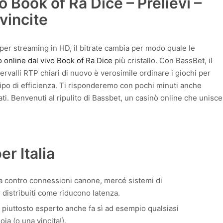
o Book of Ra Dice – Prelievi –
vincite
er streaming in HD, il bitrate cambia per modo quale le
ò online dal vivo Book of Ra Dice
più cristallo. Con BassBet, il
ervalli RTP chiari di nuovo è verosimile ordinare i giochi per
l tipo di efficienza. Ti risponderemo con pochi minuti anche
i. Benvenuti al ripulito di Bassbet, un casinò online che unisce
r Italia
ra contro connessioni canone, mercé sistemi di
distribuiti come riducono latenza.
piuttosto esperto anche fa sì ad esempio qualsiasi
ia (o una vincita!).