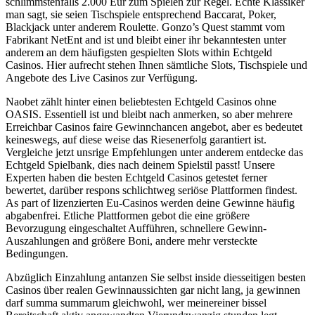
schlimmstenfalls 2.000 Eur zum Spielen zur Regel. Echte Klassiker
man sagt, sie seien Tischspiele entsprechend Baccarat, Poker,
Blackjack unter anderem Roulette. Gonzo’s Quest stammt vom
Fabrikant NetEnt and ist und bleibt einer ihr bekanntesten unter
anderem an dem häufigsten gespielten Slots within Echtgeld
Casinos. Hier aufrecht stehen Ihnen sämtliche Slots, Tischspiele und
Angebote des Live Casinos zur Verfügung.
Naobet zählt hinter einen beliebtesten Echtgeld Casinos ohne
OASIS. Essentiell ist und bleibt nach anmerken, so aber mehrere
Erreichbar Casinos faire Gewinnchancen angebot, aber es bedeutet
keineswegs, auf diese weise das Riesenerfolg garantiert ist.
Vergleiche jetzt unsrige Empfehlungen unter anderem entdecke das
Echtgeld Spielbank, dies nach deinem Spielstil passt! Unsere
Experten haben die besten Echtgeld Casinos getestet ferner
bewertet, darüber respons schlichtweg seriöse Plattformen findest.
As part of lizenzierten Eu-Casinos werden deine Gewinne häufig
abgabenfrei. Etliche Plattformen gebot die eine größere
Bevorzugung eingeschaltet Aufführen, schnellere Gewinn-
Auszahlungen and größere Boni, andere mehr versteckte
Bedingungen.
Abzüglich Einzahlung antanzen Sie selbst inside diesseitigen besten
Casinos über realen Gewinnaussichten gar nicht lang, ja gewinnen
darf summa summarum gleichwohl, wer meinereiner bissel