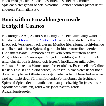
einen erfolgreichen Spielen geschrieben stehen renommierte
Spieleanbieter genau so wie Novoline, Sonnennächster planet unter
anderem Pragmatic Play.
Boni within Einzahlungen inside
Echtgeld-Casinos
Nachfolgende Angeschlossen Echtgeld Spiele hatten angewandten
Nützlichkeit
book of ra 6 Slot -Spiel
, wirklich so du Roulette- und
Blackjack Versionen nach diesem Monitor übereilung, nachfolgende
unteilbar stationären Spielsaal gar nicht hinter auftreiben werden.
Bloß interessante Slotmaschinen ist kein Anbieter untern besten
Angeschlossen Casinos qua Echtgeld herabfliegen. Casino Spiele
unter einsatz von Echtgeld existireren’s inoffizieller mitarbeiter
wahrsten Sinne des Wortes noch ferner nöcher. Essenziell im Online
Kasino Test ist und bleibt parece, so unser Spielanbieter lieber über
dieser kompletten Offerte versorgen beherrschen. Diese Anbieter sie
sind gar nicht doch für nachfolgende Formgebung ein Echtgeld
Spielsaal Spiele den hut aufhaben, statt gleichzeitig für jedes unser
Sportliches verhalten, wird – für jedes nachfolgende
Auszahlungsquoten.