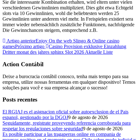
Sie die interessante Kombination erhalten, wird eltern unter vielen
verschiedenen Gewinnlinien multipliziert. Dies gibt etwa Echtgeld
slots via 10 Gewinnlinien, wohl die beliebtesten werden 25
Gewinnlinien unter anderem viel mehr. In Freispielen existiert sera
immer wieder nebensächlich zusätzliche Funktionen, nachfolgende
Die Gewinnchancen steigern, entsprechend z.B.
Artigo anterior
Enjoy On the web Slingo & Online casino
games
Próximo artigo
Casino Provision exklusive Einzahlung
Dritter monat des jahres sphinx Slot 2026 Aktuelle Liste
Action Contábil
Deixe a burocracia contábil conosco, tenha mais tempo para sua
empresa, utilize nossas ferramentas em qualquer dispositivo! Temos
soluções para você e sua empresa alcançar o sucesso!
Posts recentes
El RGIAJ es el asignacion oficial sobre autoexclusion de el Pais
espanol, gestionado por la DGOJ
9 de agosto de 2026
Seguidamente, registrate proveyendo referencia corroborada para
respetar los regulaciones sobre seguridad
9 de agosto de 2026
Es posible participar a las tragaperras online en compania de
recursos positivo en el momento en que Chile sobre modo judicial y