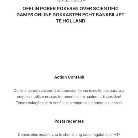
PRÓXIMO ARTIGO
OFFLIN POKER POKEREN OVER SCIENTIFIC
GAMES ONLINE GOKKASTEN ECHT BANKBILJET
TE HOLLAND
Action Contábil
Deixe a burocracia contábil conosco, tenha mais tempo para sua
empresa, utilize nossas ferramentas em qualquer dispositivo!
Temos soluções para você e sua empresa alcançar o sucesso!
Posts recentes
Demos plus enable you to shot dining table regulations (H17