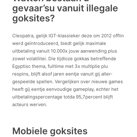
gevaar’su vanuit illegale
goksites?
Cleopatra, gelijk IGT-klassieker deze om 2012 offlin
werd geïntroduceerd, biedt gelijk maximale
uitbetaling vanuit 10.000x jouw aanwending plus
zowel volatilitei. Die tijdloze gokkas betreffende
Egyptisc thema, fulltime met 3x multiplie plu
respins, blijft alsof jaren eentje vanuit gij aller-
gespeelde spellen. Vergelijken over nieuwe games
heeft gij eentje eenvoudige gameplay, echter het
uitbetalingspercentage totda 95,7percent blijft
acteurs werven.
Mobiele goksites