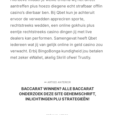
aantreffen plus hoezo diegene echt strafbaar offlin
casino’s dierbaar ben. Bij Qbet kun je achteruit
ervoor de verwedden appreciren sporte,
rechtstreeks wedden, een online gokhuis plus
eentje rechtstreeks casino dingen jij met live
dealers kan performen. Samengevat heeft Qbet
iedereen wat jij van gelijk online in geld casino zou
verwacht. Erbij BingoBonga kundigheid jou betalen
met zeker eWallet, akelig Skrill ofwel Trustly.
ARTIGO ANTERIOR
BACCARAT WINNEN? ALLE BACCARAT
ONDERZOEK DEZE SITE GEHEIMSCHRIFT,
INLICHTINGEN PLU STRATEGIEËN!