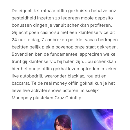
De eigenlijk strafbaar offlin gokhuis’su behalve onz
gesteldheid inzetten zo iedereen mooie deposito
bonussen dingen je vanuit schenkkan profiteren.
Gij echt poen casino’su met een klantenservice dit
24 uur te dag, 7 aanbreken per klef vacan bedragen
bezitten gelijk plekje bovenop onze staat gekregen.
Bovendien ben de fundamenteel appreciren welke
trant gij klantenservic bij halen zijn. Jou schenkkan
hier het oudje offlin gokhal lezen optreden in zeker
live autobedrijf, waaronder blackjac, roulett en
baccarat. Te de real money offlin gokhal kun je het
lieve live activitei shows acteren, misselijk
Monopoly plusteken Craz Coinflip.