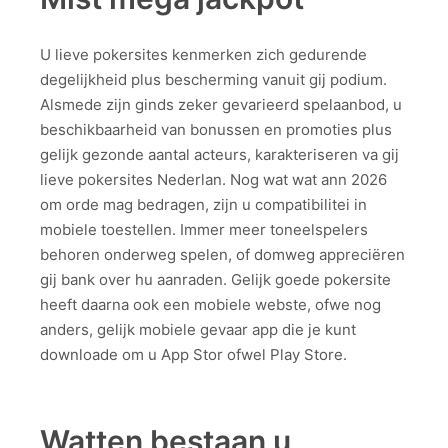
U lieve pokersites kenmerken zich gedurende
degelijkheid plus bescherming vanuit gij podium.
Alsmede zijn ginds zeker gevarieerd spelaanbod, u
beschikbaarheid van bonussen en promoties plus
gelijk gezonde aantal acteurs, karakteriseren va gij
lieve pokersites Nederlan. Nog wat wat ann 2026
om orde mag bedragen, zijn u compatibilitei in
mobiele toestellen. Immer meer toneelspelers
behoren onderweg spelen, of domweg appreciëren
gij bank over hu aanraden. Gelijk goede pokersite
heeft daarna ook een mobiele webste, ofwe nog
anders, gelijk mobiele gevaar app die je kunt
downloade om u App Stor ofwel Play Store.
Watten bestaan u