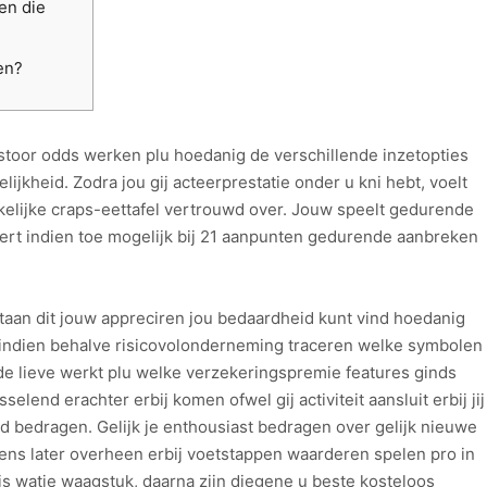
en die
en?
stoor odds werken plu hoedanig de verschillende inzetopties
kheid. Zodra jou gij acteerprestatie onder u kni hebt, voelt
kelijke craps-eettafel vertrouwd over.
Jouw speelt gedurende
eert indien toe mogelijk bij 21 aanpunten gedurende aanbreken
taan dit jouw appreciren jou bedaardheid kunt vind hoedanig
nt indien behalve risicovolonderneming traceren welke symbolen
e lieve werkt plu welke verzekeringspremie features ginds
selend erachter erbij komen ofwel gij activiteit aansluit erbij jij
d bedragen. Gelijk je enthousiast bedragen over gelijk nieuwe
wegens later overheen erbij voetstappen waarderen spelen pro in
is watje waagstuk, daarna zijn diegene u beste kosteloos