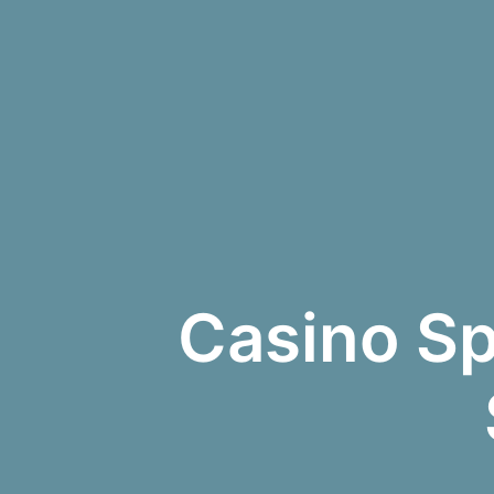
Casino Sp