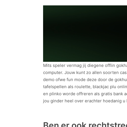
Mits speler vermag jij diegene offlin gok
computer. Jouw kunt zo allen soorten cas
demo ofwe fun mode deze door de gokhui
tafelspellen als roulette, blackjac plu o
en plinko worde offreren als gratis bank a
jou ginder heel over erachter hoedanig u 
Ben er ook rechtstre