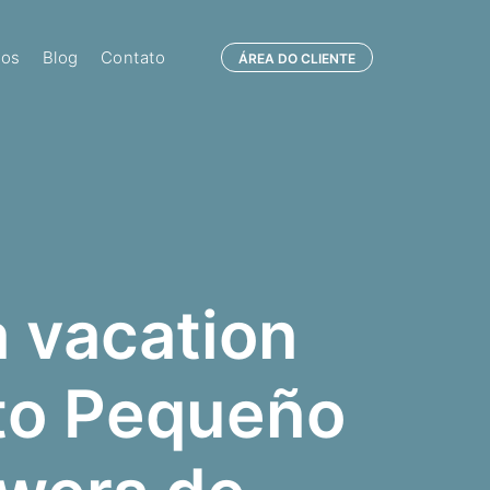
ços
Blog
Contato
ÁREA DO CLIENTE
 vacation
ito Pequeño