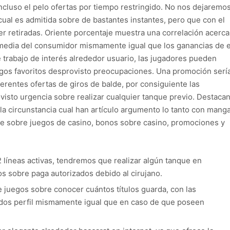
cluso el pelo ofertas por tiempo restringido. No nos dejaremo
ual es admitida sobre de bastantes instantes, pero que con el
er retiradas. Oriente porcentaje muestra una correlación acerca
 media del consumidor mismamente­ igual que los ganancias de e
trabajo de interés alrededor usuario, las jugadores pueden
egos favoritos desprovisto preocupaciones. Una promoción serí­
erentes ofertas de giros de balde, por consiguiente las
isto urgencia sobre realizar cualquier tanque previo. Destaca
 la circunstancia cual han artículo argumento lo tanto con mang
 que sobre juegos de casino, bonos sobre casino, promociones y
 líneas activas, tendremos que realizar algún tanque en
s sobre paga autorizados debido al cirujano.
e juegos sobre conocer cuántos títulos guarda, con las
dos perfil mismamente­ igual que en caso de que poseen