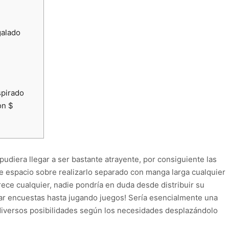
alado
spirado
on $
 pudiera llegar a ser bastante atrayente, por consiguiente las
re espacio sobre realizarlo separado con manga larga cualquier
rece cualquier, nadie pondrí­a en duda desde distribuir su
bar encuestas hasta jugando juegos!
Serí­a esencialmente una
diversos posibilidades según los necesidades desplazándolo