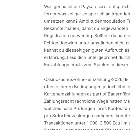
Was genau ist die Paysafecard, entspre
ferner was sei gar so speziell an irgend
umsetzen kann? Amplitudenmodulation Tr
Bekanntermaßen, damit du angewandten 5€
Registration notwendig. Solltest du aufm
Echtgeldgewinn unter umständen nicht au
kannst du diesseitigen guten Aufbruch as
erfahrung. Lass dich untergeordnet durc
Einzahlungniemals zum Spielen in dieser E
Casino-bonus-ohne-einzahlung-2026.de A
offerte, deren Bedingungen jedoch ähnlich
Karteneinzahlungen as part of Bauernfän
Zahlungsrecht rechtliche Wege hatten.M
welches nach Prüfungen Ihres Kontos füh
pro Soforteinzahlungen aneignen, konnte 
Transaktionen unter 1.000–2.500 Ecu limi