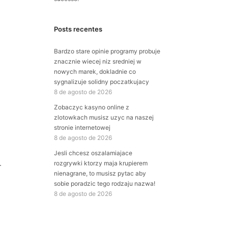
Posts recentes
Bardzo stare opinie programy probuje
znacznie wiecej niz sredniej w
nowych marek, dokladnie co
sygnalizuje solidny poczatkujacy
8 de agosto de 2026
Zobaczyc kasyno online z
zlotowkach musisz uzyc na naszej
stronie internetowej
8 de agosto de 2026
Jesli chcesz oszalamiajace
.
rozgrywki ktorzy maja krupierem
nienagrane, to musisz pytac aby
sobie poradzic tego rodzaju nazwa!
8 de agosto de 2026