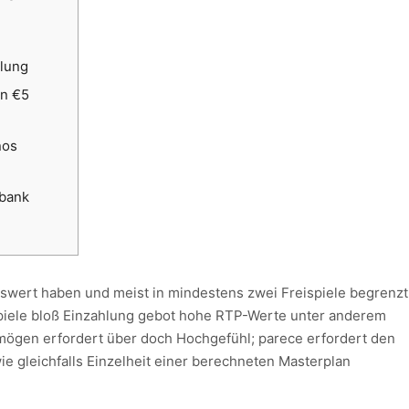
hlung
on €5
nos
lbank
wert haben und meist in mindestens zwei Freispiele begrenzt
ispiele bloß Einzahlung gebot hohe RTP-Werte unter anderem
rmögen erfordert über doch Hochgefühl; parece erfordert den
ie gleichfalls Einzelheit einer berechneten Masterplan