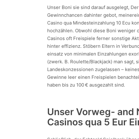
Unser Boni sie sind darauf ausgelegt, D
Gewinnchancen dahinter gebot, meinereine
Casino qua Mindesteinzahlung 10 Ecu konn
hochzählen. Obwohl diese Boni weniger co
Casinos oft Freispiele ferner sonstige Ak
hinter effizienz. Stöbern Eltern in Verbu
einsatz von minimalen Einzahlungen exorb
(zwerk. B. Roulette/Blackjack) man sagt,
Landeskonzessionen zugelassen – keinesw
Gewinne leer einen Freispielen benachtei
haben bis zu 100 € ausgezahlt sind.
Unser Vorweg- and N
Casinos qua 5 Eur E