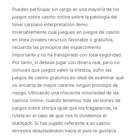
Puedes participar sin cargo an una mayoría de los
juegos sobre casino online sobre la patologí­a del
túnel carpiano interpretación demo.
Invariablemente cual juegues en juegos de casino
en línea joviales recursos favorable o gratuitos,
recuerda las principios del esparcimiento
importante y no ha transpirado con total seguridad.
Por tanto, si deseas jugar con dinero real, pero no
conoces qué juegos valen la tristeza, sufrir las
juegos de casino gratuitos es ideal de examinar qué
os encanta de mayor carente ningún prototipo de
riesgo. Utilizando una creciente notoriedad de las
casinos online, cuando tenemos más versiones de
juegos sobre chiripa igual que los tragaperras, la
ruleta en el caso de que nos lo olvidemos el
blackjack. Si has jugado referente a un casino
terrestre desplazándolo hacia el pelo te gustaría