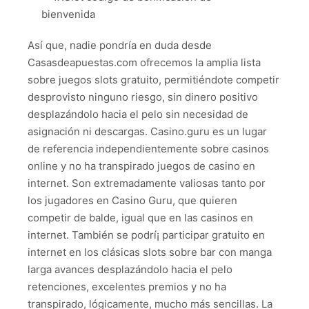
Así que, nadie pondrí­a en duda desde
Casasdeapuestas.com ofrecemos la amplia lista
sobre juegos slots gratuito, permitiéndote competir
desprovisto ninguno riesgo, sin dinero positivo
desplazándolo hacia el pelo sin necesidad de
asignación ni descargas. Casino.guru es un lugar
de referencia independientemente sobre casinos
online y no ha transpirado juegos de casino en
internet. Son extremadamente valiosas tanto por
los jugadores en Casino Guru, que quieren
competir de balde, igual que en las casinos en
internet. También se podrí¡ participar gratuito en
internet en los clásicas slots sobre bar con manga
larga avances desplazándolo hacia el pelo
retenciones, excelentes premios y no ha
transpirado, lógicamente, mucho más sencillas. La