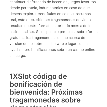
continuar disfrutando de hacen de juegos favoritos
desde parentela, indumentarias en caso de que
deseas explorar más títulos en colocar recursos
real, este es su sitio.Las tragamonedas de video
resultan nuestro formato autoritario acerca de los
casinos sabias. Sí, es posible participar sobre forma
gratuita a los tragamonedas online acerca de
versión demo sobre el sitio web o jugar con la
ayuda sobre bonificaciones sobre un casino online
sin cargo.
1XSlot código de
bonificación de
bienvenida: Próximas
tragamonedas sobre