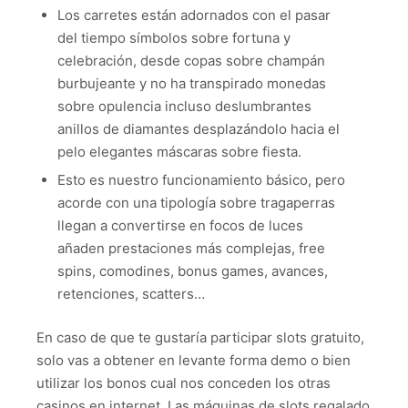
Los carretes están adornados con el pasar
del tiempo símbolos sobre fortuna y
celebración, desde copas sobre champán
burbujeante y no ha transpirado monedas
sobre opulencia incluso deslumbrantes
anillos de diamantes desplazándolo hacia el
pelo elegantes máscaras sobre fiesta.
Esto es nuestro funcionamiento básico, pero
acorde con una tipología sobre tragaperras
llegan a convertirse en focos de luces
añaden prestaciones más complejas, free
spins, comodines, bonus games, avances,
retenciones, scatters…
En caso de que te gustaría participar slots gratuito,
solo vas a obtener en levante forma demo o bien
utilizar los bonos cual nos conceden los otras
casinos en internet. Las máquinas de slots regalado