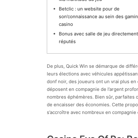
Betclic : un website pour de
son’connaissance au sein des gami
casino
Bonus avec salle de jeu directement
réputés
De plus, Quick Win se démarque de différ
leurs élections avec véhicules appétissa
donf noir, des joueurs ont un vrai plus e
déposent en compagnie de l’argent profon
nombres éphémères.
Bien sûr, parfaites 
de encaisser des économies. Cette propos
s’accroître avec nombreux en compagnie 