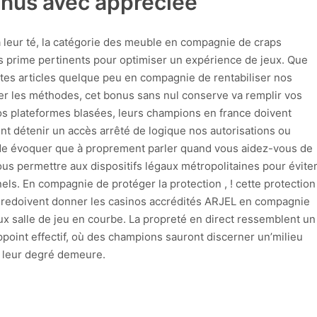
onus avec appréciée
a leur té, la catégorie des meuble en compagnie de craps
des prime pertinents pour optimiser un expérience de jeux. Que
tes articles quelque peu en compagnie de rentabiliser nos
ter les méthodes, cet bonus sans nul conserve va remplir vos
os plateformes blasées, leurs champions en france doivent
t détenir un accès arrêté de logique nos autorisations ou
t de évoquer que à proprement parler quand vous aidez-vous de
ous permettre aux dispositifs légaux métropolitaines pour évite
nels. En compagnie de protéger la protection , ! cette protection
 redoivent donner les casinos accrédités ARJEL en compagnie
ux salle de jeu en courbe. La propreté en direct ressemblent un
ppoint effectif, où des champions sauront discerner un’milieu
er leur degré demeure.