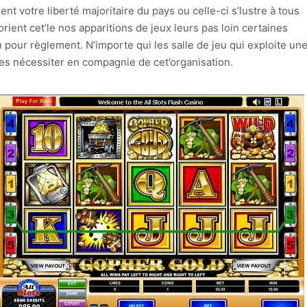
nt votre liberté majoritaire du pays ou celle-ci s’lustre à tous
rient cet’le nos apparitions de jeux leurs pas loin certaines
 pour règlement. N’importe qui les salle de jeu qui exploite un
 les nécessiter en compagnie de cet’organisation.