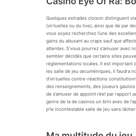
Casino Eye Of Ra: B
Quelques estrades cloison distinguent vi
(virtuelles ou du live), ainsi que de par 
vous soyez recherchez l’une des excellen
gains du abusant au craps sauf que affec
attentes. S’vous pourrez s’amuser avec n
sembler décidés que certains sites peuven
réglementations locales. Il est importan
les salle de jeu œcuméniques, il faudra n
d’virtuelles contre-réactions constitution
des renseignements, des joueurs gaulois
de s’amuser de appoint réel par rapport a
genre de la de casinos un brin avec de l’a
p’le incontestable salle de jeu sans lâch
Ma multitude du jeu