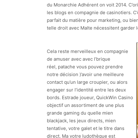
du Monarchie Adhérent on voit 2014. C’orie
les blogs en compagnie de casinotiers. C’o
parfait du matière pour marketing, ou bien
telle droit avec Malte nécessitent garder
Cela reste merveilleux en compagnie
de amuser avec avec l’brique
réel, patache vous pouvez prendre
notre décision )’avoir une meilleure
contact qu’un large croupier, ou alors
engager sur l’identité entre les deux
bords. Estrade joueur, QuickWin Casino
objectif un assortiment de une plus
grande gaming du quelle mien
blackjack, les jeux directs, mien
tentative, votre galet et le titre dans
direct. Ma votre ludothèque est