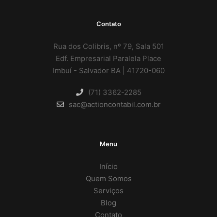
Contato
Rua dos Colibris, nº 79, Sala 501
Edf. Empresarial Paralela Place
Imbuí - Salvador BA | 41720-060
(71) 3362-2285
sac@actioncontabil.com.br
Menu
Início
Quem Somos
Serviços
Blog
Contato