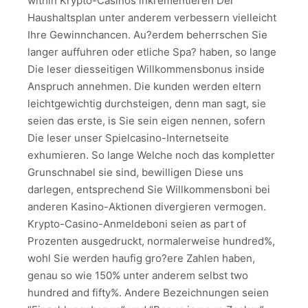
within Krypto-Casinos inkrementieren Der
Haushaltsplan unter anderem verbessern vielleicht
Ihre Gewinnchancen. Au?erdem beherrschen Sie
langer auffuhren oder etliche Spa? haben, so lange
Die leser diesseitigen Willkommensbonus inside
Anspruch annehmen. Die kunden werden eltern
leichtgewichtig durchsteigen, denn man sagt, sie
seien das erste, is Sie sein eigen nennen, sofern
Die leser unser Spielcasino-Internetseite
exhumieren. So lange Welche noch das kompletter
Grunschnabel sie sind, bewilligen Diese uns
darlegen, entsprechend Sie Willkommensboni bei
anderen Kasino-Aktionen divergieren vermogen.
Krypto-Casino-Anmeldeboni seien as part of
Prozenten ausgedruckt, normalerweise hundred%,
wohl Sie werden haufig gro?ere Zahlen haben,
genau so wie 150% unter anderem selbst two
hundred and fifty%. Andere Bezeichnungen seien