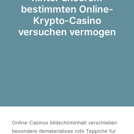
bestimmten Online-
Krypto-Casino
versuchen vermogen
Online-Casinos bildschirminhalt verschieben
besondere dematerialisee rote Teppiche fur