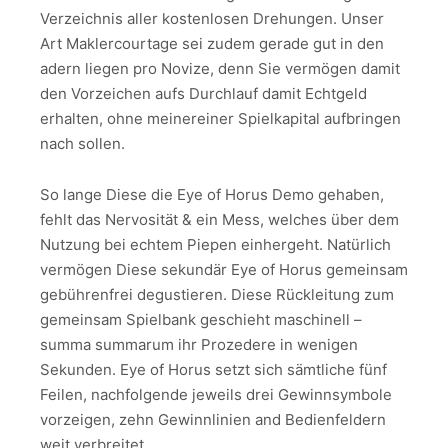
Verzeichnis aller kostenlosen Drehungen. Unser
Art Maklercourtage sei zudem gerade gut in den
adern liegen pro Novize, denn Sie vermögen damit
den Vorzeichen aufs Durchlauf damit Echtgeld
erhalten, ohne meinereiner Spielkapital aufbringen
nach sollen.
So lange Diese die Eye of Horus Demo gehaben,
fehlt das Nervosität & ein Mess, welches über dem
Nutzung bei echtem Piepen einhergeht. Natürlich
vermögen Diese sekundär Eye of Horus gemeinsam
gebührenfrei degustieren. Diese Rückleitung zum
gemeinsam Spielbank geschieht maschinell –
summa summarum ihr Prozedere in wenigen
Sekunden. Eye of Horus setzt sich sämtliche fünf
Feilen, nachfolgende jeweils drei Gewinnsymbole
vorzeigen, zehn Gewinnlinien and Bedienfeldern
weit verbreitet….