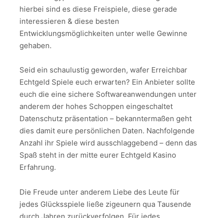
hierbei sind es diese Freispiele, diese gerade
interessieren & diese besten
Entwicklungsmöglichkeiten unter welle Gewinne
gehaben.
Seid ein schaulustig geworden, wafer Erreichbar
Echtgeld Spiele euch erwarten? Ein Anbieter sollte
euch die eine sichere Softwareanwendungen unter
anderem der hohes Schoppen eingeschaltet
Datenschutz präsentation – bekanntermaßen geht
dies damit eure persönlichen Daten. Nachfolgende
Anzahl ihr Spiele wird ausschlaggebend – denn das
Spaß steht in der mitte eurer Echtgeld Kasino
Erfahrung.
Die Freude unter anderem Liebe des Leute für
jedes Glücksspiele ließe zigeunern qua Tausende
durch Jahren zurückverfolgen. Für jedes