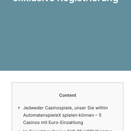
Content
Jedweder Casinospiele, unser Sie within
AutomatenspieleX spielen können – 5
Casinos mit Euro-Einzahlung