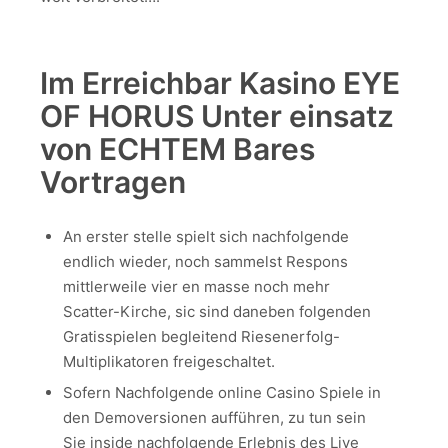
Im Erreichbar Kasino EYE
OF HORUS Unter einsatz
von ECHTEM Bares
Vortragen
An erster stelle spielt sich nachfolgende
endlich wieder, noch sammelst Respons
mittlerweile vier en masse noch mehr
Scatter-Kirche, sic sind daneben folgenden
Gratisspielen begleitend Riesenerfolg-
Multiplikatoren freigeschaltet.
Sofern Nachfolgende online Casino Spiele in
den Demoversionen aufführen, zu tun sein
Sie inside nachfolgende Erlebnis des Live