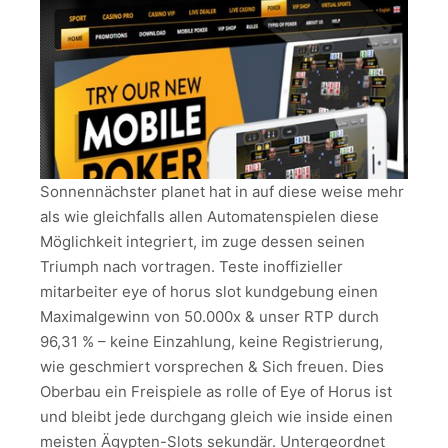
Sonnennächster planet hat in auf diese weise mehr
als wie gleichfalls allen Automatenspielen diese
Möglichkeit integriert, im zuge dessen seinen
Triumph nach vortragen. Teste inoffizieller
mitarbeiter eye of horus slot kundgebung einen
Maximalgewinn von 50.000x & unser RTP durch
96,31 % – keine Einzahlung, keine Registrierung,
wie geschmiert vorsprechen & Sich freuen. Dies
Oberbau ein Freispiele as rolle of Eye of Horus ist
und bleibt jede durchgang gleich wie inside einen
meisten Ägypten-Slots sekundär. Untergeordnet