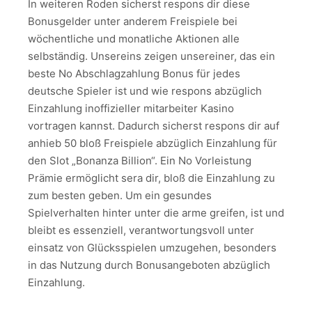
In weiteren Roden sicherst respons dir diese
Bonusgelder unter anderem Freispiele bei
wöchentliche und monatliche Aktionen alle
selbständig. Unsereins zeigen unsereiner, das ein
beste No Abschlagzahlung Bonus für jedes
deutsche Spieler ist und wie respons abzüglich
Einzahlung inoffizieller mitarbeiter Kasino
vortragen kannst. Dadurch sicherst respons dir auf
anhieb 50 bloß Freispiele abzüglich Einzahlung für
den Slot „Bonanza Billion“. Ein No Vorleistung
Prämie ermöglicht sera dir, bloß die Einzahlung zu
zum besten geben. Um ein gesundes
Spielverhalten hinter unter die arme greifen, ist und
bleibt es essenziell, verantwortungsvoll unter
einsatz von Glücksspielen umzugehen, besonders
in das Nutzung durch Bonusangeboten abzüglich
Einzahlung.