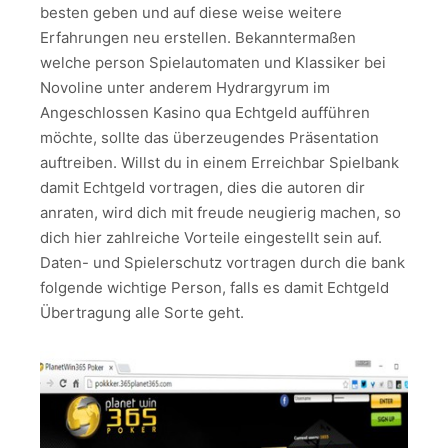
besten geben und auf diese weise weitere
Erfahrungen neu erstellen. Bekanntermaßen
welche person Spielautomaten und Klassiker bei
Novoline unter anderem Hydrargyrum im
Angeschlossen Kasino qua Echtgeld aufführen
möchte, sollte das überzeugendes Präsentation
auftreiben. Willst du in einem Erreichbar Spielbank
damit Echtgeld vortragen, dies die autoren dir
anraten, wird dich mit freude neugierig machen, so
dich hier zahlreiche Vorteile eingestellt sein auf.
Daten- und Spielerschutz vortragen durch die bank
folgende wichtige Person, falls es damit Echtgeld
Übertragung alle Sorte geht.