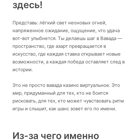
здесь!
Представь: лёгкий свет неоновых огней,
напряженное ожидание, ощущение, что удача
вот-вот улыбнется. Ты делаешь шаг в Вавада —
пространство, где азарт превращается в
искусство, где каждая ставка открывает новые
возможности, а каждая победа оставляет след в
истории.
Это не просто вавада казино виртуальное. Это
мир, придуманный для тех, кто не боится
рисковать, для тех, кто может чувствовать ритм
игры и слышит, как шанс зовет его по имени.
Из-за чего именно