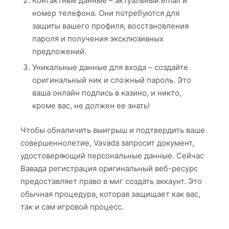
Контактные данные – актуальный email и
номер телефона. Они потребуются для
защиты вашего профиля, восстановления
пароля и получения эксклюзивных
предложений.
Уникальные данные для входа – создайте
оригинальный ник и сложный пароль. Это
ваша онлайн подпись в казино, и никто,
кроме вас, не должен ее знать!
Чтобы обналичить выигрыш и подтвердить ваше
совершеннолетие, Vavada запросит документ,
удостоверяющий персональные данные. Сейчас
Вавада регистрация оригинальный веб-ресурс
предоставляет право в миг создать аккаунт. Это
обычная процедура, которая защищает как вас,
так и сам игровой процесс.