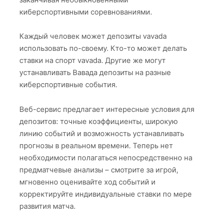
киберспортивными соревнованиями.
Каждый человек может депозиты vavada
использовать по-своему. Кто-то может делать
ставки на спорт vavada. Другие же могут
устанавливать Вавада депозиты на разные
киберспортивные события.
Веб-сервис предлагает интересные условия для
депозитов: точные коэффициенты, широкую
линию событий и возможность устанавливать
прогнозы в реальном времени. Теперь нет
необходимости полагаться непосредственно на
предматчевые анализы – смотрите за игрой,
мгновенно оценивайте ход событий и
корректируйте индивидуальные ставки по мере
развития матча.