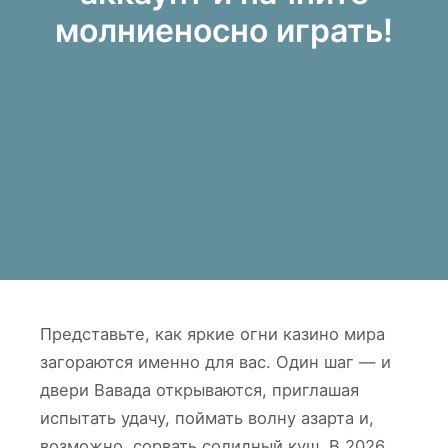
молниеносно играть!
Представьте, как яркие огни казино мира
загораются именно для вас. Один шаг — и
двери Вавада открываются, приглашая
испытать удачу, поймать волну азарта и,
возможно, сорвать солидный куш. В 2026