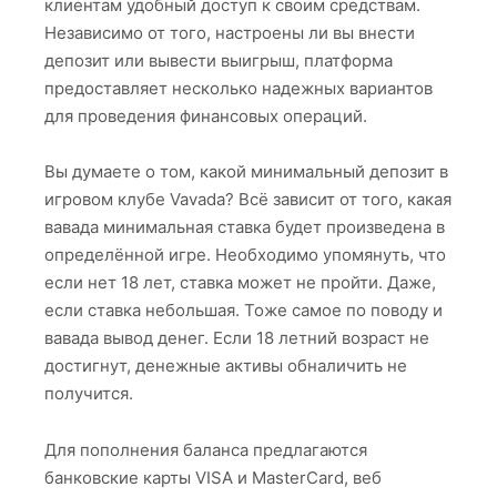
клиентам удобный доступ к своим средствам.
Независимо от того, настроены ли вы внести
депозит или вывести выигрыш, платформа
предоставляет несколько надежных вариантов
для проведения финансовых операций.
Вы думаете о том, какой минимальный депозит в
игровом клубе Vavada? Всё зависит от того, какая
вавада минимальная ставка будет произведена в
определённой игре. Необходимо упомянуть, что
если нет 18 лет, ставка может не пройти. Даже,
если ставка небольшая. Тоже самое по поводу и
вавада вывод денег. Если 18 летний возраст не
достигнут, денежные активы обналичить не
получится.
Для пополнения баланса предлагаются
банковские карты VISA и MasterCard, веб