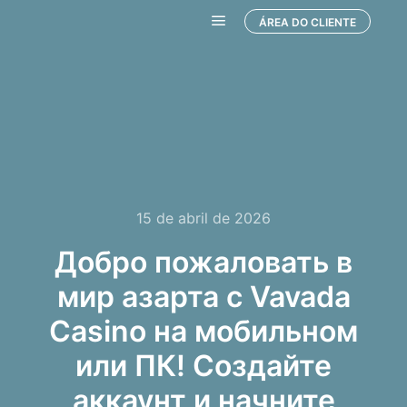
ÁREA DO CLIENTE
Menu principal
15 de abril de 2026
Добро пожаловать в
мир азарта с Vavada
Casino на мобильном
или ПК! Создайте
аккаунт и начните