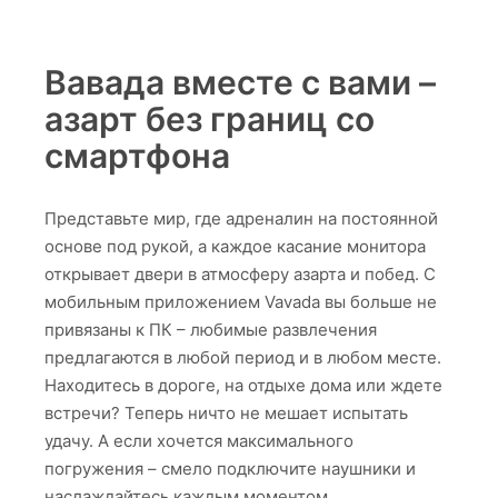
Вавада вместе с вами –
азарт без границ со
смартфона
Представьте мир, где адреналин на постоянной
основе под рукой, а каждое касание монитора
открывает двери в атмосферу азарта и побед. С
мобильным приложением Vavada вы больше не
привязаны к ПК – любимые развлечения
предлагаются в любой период и в любом месте.
Находитесь в дороге, на отдыхе дома или ждете
встречи? Теперь ничто не мешает испытать
удачу. А если хочется максимального
погружения – смело подключите наушники и
наслаждайтесь каждым моментом.