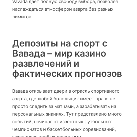
Vavada дает полную свободу выбора, позволяя
наслаждаться атмосферой азарта без разных
лимитов.
Депозиты на спорт с
Вавада – мир казино
развлечений и
фактических прогнозов
Вавада открывает двери в отрасль спортивного
азарта, где любой болельщик имеет право не
просто следить за матчами, а зарабатывать на
персональных знаниях. Тут представлено много
событий, начиная от известных футбольных
чемпионатов и баскетбольных соревнований,
заканчивая необыкновенными