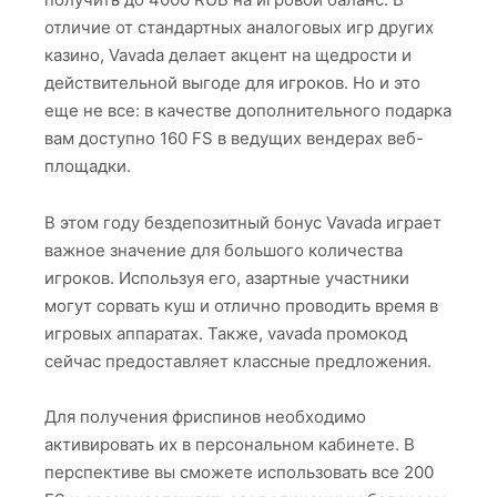
отличие от стандартных аналоговых игр других
казино, Vavada делает акцент на щедрости и
действительной выгоде для игроков. Но и это
еще не все: в качестве дополнительного подарка
вам доступно 160 FS в ведущих вендерах веб-
площадки.
В этом году бездепозитный бонус Vavada играет
важное значение для большого количества
игроков. Используя его, азартные участники
могут сорвать куш и отлично проводить время в
игровых аппаратах. Также, vavada промокод
сейчас предоставляет классные предложения.
Для получения фриспинов необходимо
активировать их в персональном кабинете. В
перспективе вы сможете использовать все 200