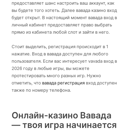
предоставляет шанс настроить ваш аккаунт, как
вы будете того хотеть. Далее вавада казино вход
будет открыт. В настоящий момент вавада вход в
личный кабинет предоставляет право выбрать
прямо из кабинета любой слот и зайти в него.
Стоит выделить, регистрация происходит в 1
нажатие. Вход в вавада доступен для любого
пользователя. Если вас интересует vavada вход в
2026 году в любые игры, вы можете
протестировать много разных игр. Нужно
отметить, что
вавада регистрация
вход доступен
также по номеру телефона.
Онлайн-казино Вавада
— твоя игра начинается