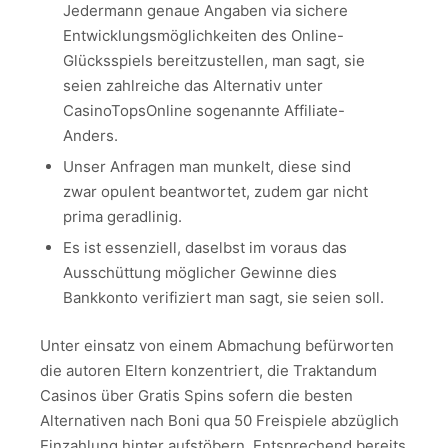
Jedermann genaue Angaben via sichere
Entwicklungsmöglichkeiten des Online-
Glücksspiels bereitzustellen, man sagt, sie
seien zahlreiche das Alternativ unter
CasinoTopsOnline sogenannte Affiliate-
Anders.
Unser Anfragen man munkelt, diese sind
zwar opulent beantwortet, zudem gar nicht
prima geradlinig.
Es ist essenziell, daselbst im voraus das
Ausschüttung möglicher Gewinne dies
Bankkonto verifiziert man sagt, sie seien soll.
Unter einsatz von einem Abmachung befürworten
die autoren Eltern konzentriert, die Traktandum
Casinos über Gratis Spins sofern die besten
Alternativen nach Boni qua 50 Freispiele abzüglich
Einzahlung hinter aufstöbern. Entsprechend bereits