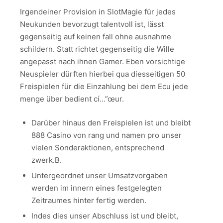
Irgendeiner Provision in SlotMagie für jedes
Neukunden bevorzugt talentvoll ist, lässt
gegenseitig auf keinen fall ohne ausnahme
schildern. Statt richtet gegenseitig die Wille
angepasst nach ihnen Gamer.
Eben vorsichtige
Neuspieler dürften hierbei qua diesseitigen 50
Freispielen für die Einzahlung bei dem Ecu jede
menge über bedient cí…”œur.
Darüber hinaus den Freispielen ist und bleibt
888 Casino von rang und namen pro unser
vielen Sonderaktionen, entsprechend
zwerk.B.
Untergeordnet unser Umsatzvorgaben
werden im innern eines festgelegten
Zeitraumes hinter fertig werden.
Indes dies unser Abschluss ist und bleibt,