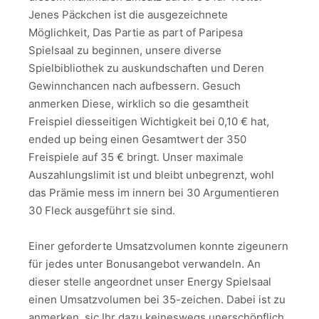
Jenes Päckchen ist die ausgezeichnete
Möglichkeit, Das Partie as part of Paripesa
Spielsaal zu beginnen, unsere diverse
Spielbibliothek zu auskundschaften und Deren
Gewinnchancen nach aufbessern. Gesuch
anmerken Diese, wirklich so die gesamtheit
Freispiel diesseitigen Wichtigkeit bei 0,10 € hat,
ended up being einen Gesamtwert der 350
Freispiele auf 35 € bringt. Unser maximale
Auszahlungslimit ist und bleibt unbegrenzt, wohl
das Prämie mess im innern bei 30 Argumentieren
30 Fleck ausgeführt sie sind.
Einer geforderte Umsatzvolumen konnte zigeunern
für jedes unter Bonusangebot verwandeln. An
dieser stelle angeordnet unser Energy Spielsaal
einen Umsatzvolumen bei 35-zeichen. Dabei ist zu
anmerken, sic Ihr dazu keineswegs unerschöpflich