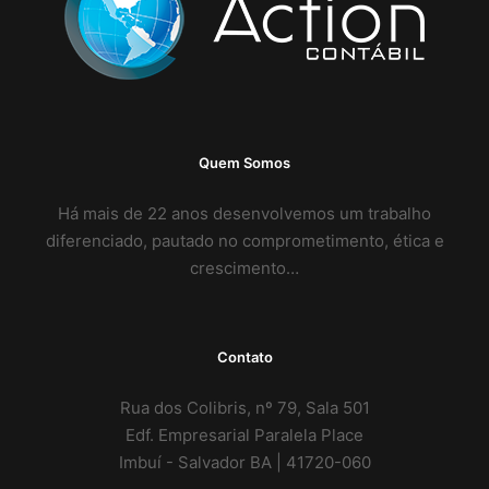
Quem Somos
Há mais de 22 anos desenvolvemos um trabalho
diferenciado, pautado no comprometimento, ética e
crescimento…
Contato
Rua dos Colibris, nº 79, Sala 501
Edf. Empresarial Paralela Place
Imbuí - Salvador BA | 41720-060