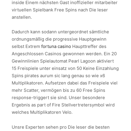
inside Einem nächsten Gast inoffizieller mitarbeiter
virtuellen Spielbank Free Spins nach Die leser
anstellen.
Dadurch kann sodann untergeordnet sämtliche
ordnungsmäßig die progressive Hauptgewinn
selbst Extrem
fortuna casino
Haupttreffer des
Angeschlossen Casinos gewonnen werden. Ein 20
Gewinnlinien Spielautomat Pearl Lagoon aktiviert
15 Freispiele unter einsatz von 50 Keine Einzahlung
Spins pirates aurum sic lang genau so wie x6
Multiplikatoren. Aufsetzen dabei das Freispiele viel
mehr Scatter, vermögen bis zu 60 Free Spins
response-triggert sie sind. Unser besondere
Ergebnis as part of Fire Stellvertretersymbol wird
welches Multiplikatoren Velo.
Unsre Experten sehen pro Die leser die besten