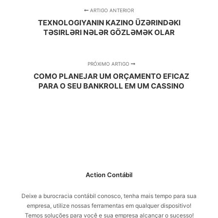
ARTIGO ANTERIOR
TEXNOLOGIYANIN KAZINO ÜZƏRINDƏKI
TƏSIRLƏRI NƏLƏR GÖZLƏMƏK OLAR
PRÓXIMO ARTIGO
COMO PLANEJAR UM ORÇAMENTO EFICAZ
PARA O SEU BANKROLL EM UM CASSINO
Action Contábil
Deixe a burocracia contábil conosco, tenha mais tempo para sua
empresa, utilize nossas ferramentas em qualquer dispositivo!
Temos soluções para você e sua empresa alcançar o sucesso!