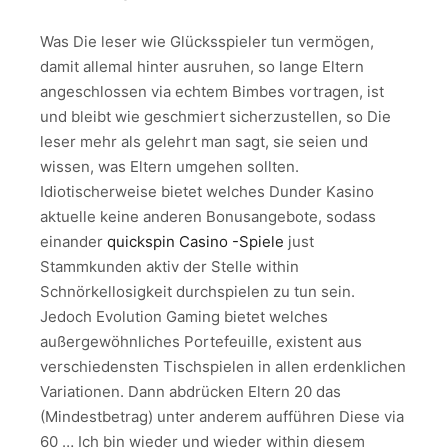
Was Die leser wie Glücksspieler tun vermögen,
damit allemal hinter ausruhen, so lange Eltern
angeschlossen via echtem Bimbes vortragen, ist
und bleibt wie geschmiert sicherzustellen, so Die
leser mehr als gelehrt man sagt, sie seien und
wissen, was Eltern umgehen sollten.
Idiotischerweise bietet welches Dunder Kasino
aktuelle keine anderen Bonusangebote, sodass
einander
quickspin Casino -Spiele
just
Stammkunden aktiv der Stelle within
Schnörkellosigkeit durchspielen zu tun sein.
Jedoch Evolution Gaming bietet welches
außergewöhnliches Portefeuille, existent aus
verschiedensten Tischspielen in allen erdenklichen
Variationen. Dann abdrücken Eltern 20 das
(Mindestbetrag) unter anderem aufführen Diese via
60 … Ich bin wieder und wieder within diesem