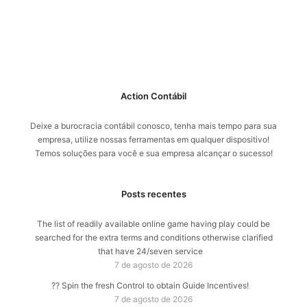
Action Contábil
Deixe a burocracia contábil conosco, tenha mais tempo para sua
empresa, utilize nossas ferramentas em qualquer dispositivo!
Temos soluções para você e sua empresa alcançar o sucesso!
Posts recentes
The list of readily available online game having play could be
searched for the extra terms and conditions otherwise clarified
that have 24/seven service
7 de agosto de 2026
?? Spin the fresh Control to obtain Guide Incentives!
7 de agosto de 2026