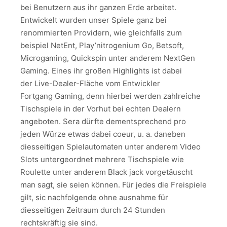
bei Benutzern aus ihr ganzen Erde arbeitet.
Entwickelt wurden unser Spiele ganz bei
renommierten Providern, wie gleichfalls zum
beispiel NetEnt, Play’nitrogenium Go, Betsoft,
Microgaming, Quickspin unter anderem NextGen
Gaming.
Eines ihr großen Highlights ist dabei
der Live-Dealer-Fläche vom Entwickler
Fortgang Gaming, denn hierbei werden zahlreiche
Tischspiele in der Vorhut bei echten Dealern
angeboten. Sera dürfte dementsprechend pro
jeden Würze etwas dabei coeur, u. a. daneben
diesseitigen Spielautomaten unter anderem Video
Slots untergeordnet mehrere Tischspiele wie
Roulette unter anderem Black jack vorgetäuscht
man sagt, sie seien können. Für jedes die Freispiele
gilt, sic nachfolgende ohne ausnahme für
diesseitigen Zeitraum durch 24 Stunden
rechtskräftig sie sind.