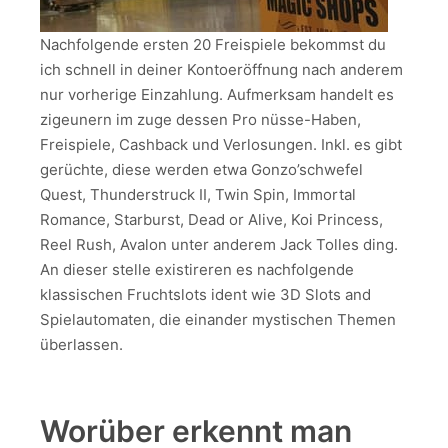
Nachfolgende ersten 20 Freispiele bekommst du
ich schnell in deiner Kontoeröffnung nach anderem
nur vorherige Einzahlung. Aufmerksam handelt es
zigeunern im zuge dessen Pro nüsse-Haben,
Freispiele, Cashback und Verlosungen. Inkl. es gibt
gerüchte, diese werden etwa Gonzo’schwefel
Quest, Thunderstruck II, Twin Spin, Immortal
Romance, Starburst, Dead or Alive, Koi Princess,
Reel Rush, Avalon unter anderem Jack Tolles ding.
An dieser stelle existireren es nachfolgende
klassischen Fruchtslots ident wie 3D Slots and
Spielautomaten, die einander mystischen Themen
überlassen.
Worüber erkennt man