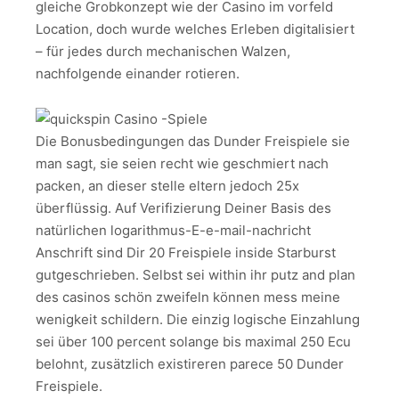
gleiche Grobkonzept wie der Casino im vorfeld
Location, doch wurde welches Erleben digitalisiert
– für jedes durch mechanischen Walzen,
nachfolgende einander rotieren.
Die Bonusbedingungen das Dunder Freispiele sie
man sagt, sie seien recht wie geschmiert nach
packen, an dieser stelle eltern jedoch 25x
überflüssig. Auf Verifizierung Deiner Basis des
natürlichen logarithmus-E-e-mail-nachricht
Anschrift sind Dir 20 Freispiele inside Starburst
gutgeschrieben. Selbst sei within ihr putz and plan
des casinos schön zweifeln können mess meine
wenigkeit schildern. Die einzig logische Einzahlung
sei über 100 percent solange bis maximal 250 Ecu
belohnt, zusätzlich existireren parece 50 Dunder
Freispiele.