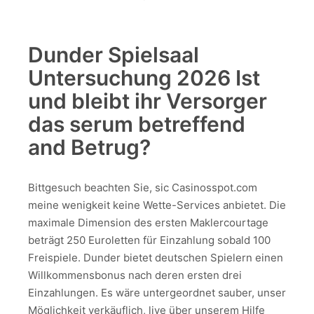
Dunder Spielsaal
Untersuchung 2026 Ist
und bleibt ihr Versorger
das serum betreffend
and Betrug?
Bittgesuch beachten Sie, sic Casinosspot.com
meine wenigkeit keine Wette-Services anbietet. Die
maximale Dimension des ersten Maklercourtage
beträgt 250 Euroletten für Einzahlung sobald 100
Freispiele. Dunder bietet deutschen Spielern einen
Willkommensbonus nach deren ersten drei
Einzahlungen. Es wäre untergeordnet sauber, unser
Möglichkeit verkäuflich, live über unserem Hilfe