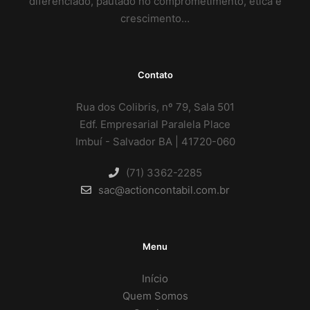
diferenciado, pautado no comprometimento, ética e
crescimento…
Contato
Rua dos Colibris, nº 79, Sala 501
Edf. Empresarial Paralela Place
Imbuí - Salvador BA | 41720-060
(71) 3362-2285
sac@actioncontabil.com.br
Menu
Início
Quem Somos