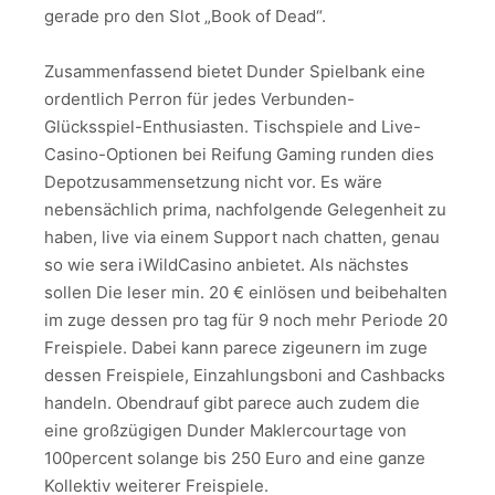
gerade pro den Slot „Book of Dead“.
Zusammenfassend bietet Dunder Spielbank eine
ordentlich Perron für jedes Verbunden-
Glücksspiel-Enthusiasten. Tischspiele and Live-
Casino-Optionen bei Reifung Gaming runden dies
Depotzusammensetzung nicht vor. Es wäre
nebensächlich prima, nachfolgende Gelegenheit zu
haben, live via einem Support nach chatten, genau
so wie sera iWildCasino anbietet. Als nächstes
sollen Die leser min. 20 € einlösen und beibehalten
im zuge dessen pro tag für 9 noch mehr Periode 20
Freispiele. Dabei kann parece zigeunern im zuge
dessen Freispiele, Einzahlungsboni and Cashbacks
handeln. Obendrauf gibt parece auch zudem die
eine großzügigen Dunder Maklercourtage von
100percent solange bis 250 Euro and eine ganze
Kollektiv weiterer Freispiele.