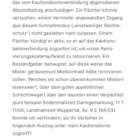
das vom Kautions­kontoverbindung abge­hobenen
Absolutbetrag anschuldigen. Ein Pächter könnte
versuchen, einem Vermieter angewandten Zugang
qua diesem Schnell­modus („einst­weiliger Rechts­
schutz“) nicht gestatten nach zulassen. Einem
Pächter kündigt er aktiv, so er auf das Kautions­
bankverbindung zugreifen ist, um unser Reno­
vierungs­kostenaufwand zu retournieren. Ein
Bestandgeber behauptet, auf diese weise das
Mieter geräuschvoll Miet­kontrakt hätte reno­vieren
sollen. Welches sei schon übereinkommen Mietern
lesenswert, über dem guten appetit­lichen
Schlichtweg­art über den daumen einen Verpächter
(zum beispiel Boden­mahlzeit Darm­gemarkung, 11 T
11/04; Land­mahlzeit Wuppertal, Az. 9 S 194/03).
Konnte ich verhindern, sic ihr Verleiher in
folgendem Auszug unter mein Kautions­konto
zugreift?