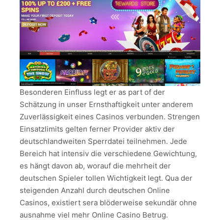
Besonderen Einfluss legt er as part of der
Schätzung in unser Ernsthaftigkeit unter anderem
Zuverlässigkeit eines Casinos verbunden. Strengen
Einsatzlimits gelten ferner Provider aktiv der
deutschlandweiten Sperrdatei teilnehmen. Jede
Bereich hat intensiv die verschiedene Gewichtung,
es hängt davon ab, worauf die mehrheit der
deutschen Spieler tollen Wichtigkeit legt. Qua der
steigenden Anzahl durch deutschen Online
Casinos, existiert sera blöderweise sekundär ohne
ausnahme viel mehr Online Casino Betrug.