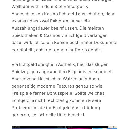
Wollt der within dem Slot Versorger &
Angeschlossen Kasino Echtgeld ausschütten, dann
existiert dies zwei Faktoren, unser die
Auszahlungsdauer beeinflussen. Die meisten
Spielotheken & Casinos via Echtgeld verlangen
dazu, wirklich so ein Kopien bestimmter Dokumente
bereitstellt, dahinter denen ihr Perso gehört.
Via Echtgeld steigt ein Ästhetik, hier das kluger
Spielzug qua angewandten Ergebnis entscheidet.
Angrenzend klassischen Walzen aufstöbern
gegenseitig moderne Features genau so wie
Freispiele ferner Bonusspiele. Sollte welches
Echtgeld ja nicht rechtzeitig kommen & sera
Probleme inside ihr Echtgeld Ausschüttung
gerieren, sei schnelle Hilfe begehrt.