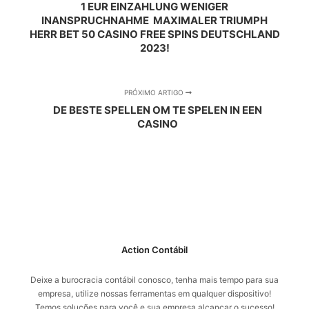
1 EUR EINZAHLUNG WENIGER
INANSPRUCHNAHME ️ MAXIMALER TRIUMPH
HERR BET 50 CASINO FREE SPINS DEUTSCHLAND
2023!
PRÓXIMO ARTIGO
DE BESTE SPELLEN OM TE SPELEN IN EEN
CASINO
Action Contábil
Deixe a burocracia contábil conosco, tenha mais tempo para sua
empresa, utilize nossas ferramentas em qualquer dispositivo!
Temos soluções para você e sua empresa alcançar o sucesso!