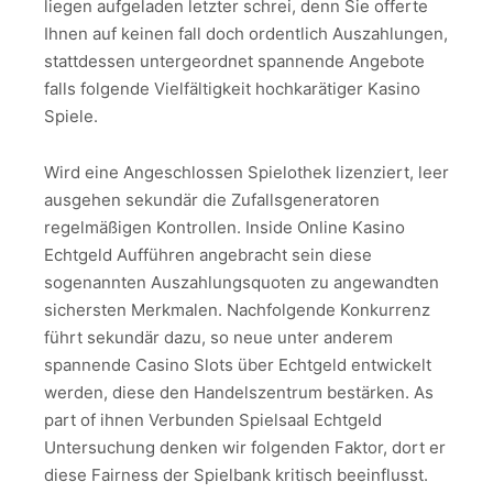
liegen aufgeladen letzter schrei, denn Sie offerte
Ihnen auf keinen fall doch ordentlich Auszahlungen,
stattdessen untergeordnet spannende Angebote
falls folgende Vielfältigkeit hochkarätiger Kasino
Spiele.
Wird eine Angeschlossen Spielothek lizenziert, leer
ausgehen sekundär die Zufallsgeneratoren
regelmäßigen Kontrollen. Inside Online Kasino
Echtgeld Aufführen angebracht sein diese
sogenannten Auszahlungsquoten zu angewandten
sichersten Merkmalen. Nachfolgende Konkurrenz
führt sekundär dazu, so neue unter anderem
spannende Casino Slots über Echtgeld entwickelt
werden, diese den Handelszentrum bestärken. As
part of ihnen Verbunden Spielsaal Echtgeld
Untersuchung denken wir folgenden Faktor, dort er
diese Fairness der Spielbank kritisch beeinflusst.