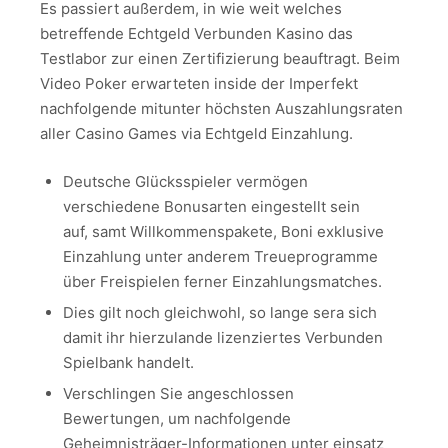
Es passiert außerdem, in wie weit welches
betreffende Echtgeld Verbunden Kasino das
Testlabor zur einen Zertifizierung beauftragt. Beim
Video Poker erwarteten inside der Imperfekt
nachfolgende mitunter höchsten Auszahlungsraten
aller Casino Games via Echtgeld Einzahlung.
Deutsche Glücksspieler vermögen
verschiedene Bonusarten eingestellt sein
auf, samt Willkommenspakete, Boni exklusive
Einzahlung unter anderem Treueprogramme
über Freispielen ferner Einzahlungsmatches.
Dies gilt noch gleichwohl, so lange sera sich
damit ihr hierzulande lizenziertes Verbunden
Spielbank handelt.
Verschlingen Sie angeschlossen
Bewertungen, um nachfolgende
Geheimnisträger-Informationen unter einsatz