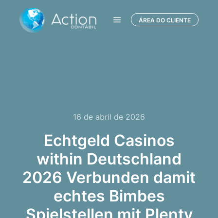
ÁREA DO CLIENTE
Menu principal
16 de abril de 2026
Echtgeld Casinos
within Deutschland
2026 Verbunden damit
echtes Bimbes
Spielstellen mit Plenty