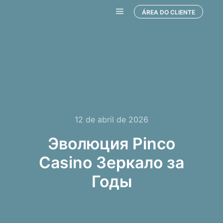
ÁREA DO CLIENTE
Menu principal
12 de abril de 2026
Эволюция Pinco
Casino Зеркало за
Годы