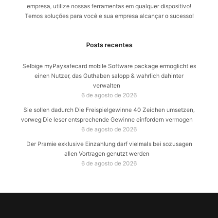
empresa, utilize nossas ferramentas em qualquer dispositivo!
Temos soluções para você e sua empresa alcançar o sucesso!
Posts recentes
Selbige myPaysafecard mobile Software package ermoglicht es
einen Nutzer, das Guthaben salopp & wahrlich dahinter
verwalten
6 de agosto de 2026
Sie sollen dadurch Die Freispielgewinne 40 Zeichen umsetzen,
vorweg Die leser entsprechende Gewinne einfordern vermogen
6 de agosto de 2026
Der Pramie exklusive Einzahlung darf vielmals bei sozusagen
allen Vortragen genutzt werden
6 de agosto de 2026