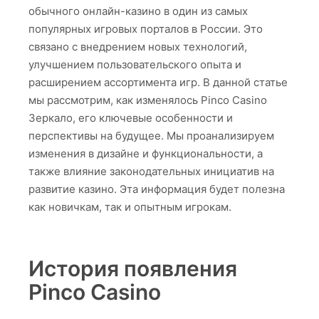
обычного онлайн-казино в один из самых
популярных игровых порталов в России. Это
связано с внедрением новых технологий,
улучшением пользовательского опыта и
расширением ассортимента игр. В данной статье
мы рассмотрим, как изменялось Pinco Casino
Зеркало, его ключевые особенности и
перспективы на будущее. Мы проанализируем
изменения в дизайне и функциональности, а
также влияние законодательных инициатив на
развитие казино. Эта информация будет полезна
как новичкам, так и опытным игрокам.
История появления
Pinco Casino