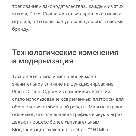
требованиям законодательства.С каждым из этих
этапов, Pinco Casino не только привлекал новых
игроков, но и повышал уровень доверия к своему
бренду.
Технологические изменения
и модернизация
Технологические изменения оказали
значительное влияние на функционирование
Pinco Casino. Одним из важнейших изделий
стало использование современных платформ для
обеспечения стабильной работы. Многие игроки
отмечают, что улучшенная графика и звук в играх
делают процесс более увлекательным.
Модернизация включает в себя:- **HTML5