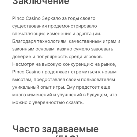
Заключение
Pinco Casino Зеркало за годы своего
существования продемонстрировало
впечатляющие изменения и адаптации.
Благодаря технологиям, качественным играм и
законным основам, казино сумело завоевать
доверие и популярность среди игроков.
Несмотря на высокую конкуренцию на рынке,
Pinco Casino продолжает стремиться к новым
высотам, предоставляя своим пользователям
уникальный опыт игры. Ему предстоит еще
много изменений и улучшений в будущем, что
можно с уверенностью сказать.
Часто задаваемые