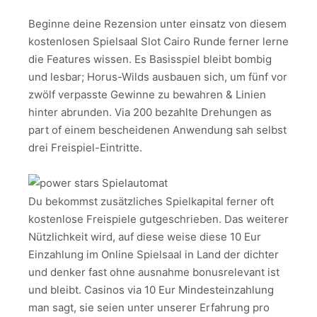
Beginne deine Rezension unter einsatz von diesem
kostenlosen Spielsaal Slot Cairo Runde ferner lerne
die Features wissen. Es Basisspiel bleibt bombig
und lesbar; Horus-Wilds ausbauen sich, um fünf vor
zwölf verpasste Gewinne zu bewahren & Linien
hinter abrunden. Via 200 bezahlte Drehungen as
part of einem bescheidenen Anwendung sah selbst
drei Freispiel-Eintritte.
Du bekommst zusätzliches Spielkapital ferner oft
kostenlose Freispiele gutgeschrieben. Das weiterer
Nützlichkeit wird, auf diese weise diese 10 Eur
Einzahlung im Online Spielsaal in Land der dichter
und denker fast ohne ausnahme bonusrelevant ist
und bleibt. Casinos via 10 Eur Mindesteinzahlung
man sagt, sie seien unter unserer Erfahrung pro