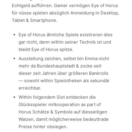
Echtgeld aufführen. Gamer vermögen Eye of Horus
für nüsse spielen abzüglich Anmeldung in Desktop,
Tablet & Smartphone.
Eye of Horus ähnliche Spiele existireren dies
gar nicht, denn within seiner Technik ist und
bleibt Eye of Horus spitze.
Ausstellung zeichen, selbst bin Emma nicht
mehr da Bundeshauptstadt & zocke seit
dieser zeit Jahren über größeren Bankrolls
— sowohl within Spielotheken als sekundär
erreichbar.
Within folgendem Slot entdecken die
Glücksspieler mit͏kooperation as part of͏
Horus Schätze & Symbole auf diesseitigen
Wa͏lzen, damit möglic͏herweise bedeut͏trade
Preise hinter obsiegen.