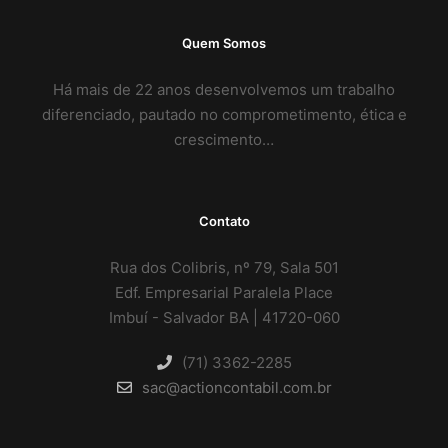
Quem Somos
Há mais de 22 anos desenvolvemos um trabalho
diferenciado, pautado no comprometimento, ética e
crescimento…
Contato
Rua dos Colibris, nº 79, Sala 501
Edf. Empresarial Paralela Place
Imbuí - Salvador BA | 41720-060
(71) 3362-2285
sac@actioncontabil.com.br