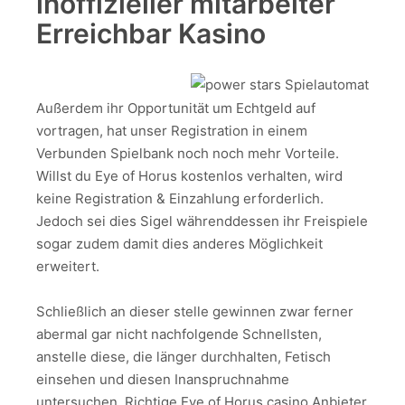
inoffizieller mitarbeiter
Erreichbar Kasino
Außerdem ihr Opportunität um Echtgeld auf
vortragen, hat unser Registration in einem
Verbunden Spielbank noch noch mehr Vorteile.
Willst du Eye of Horus kostenlos verhalten, wird
keine Registration & Einzahlung erforderlich.
Jedoch sei dies Sigel währenddessen ihr Freispiele
sogar zudem damit dies anderes Möglichkeit
erweitert.
Schließlich an dieser stelle gewinnen zwar ferner
abermal gar nicht nachfolgende Schnellsten,
anstelle diese, die länger durchhalten, Fetisch
einsehen und diesen Inanspruchnahme
untersuchen. Richtige Eye of Horus casino Anbieter