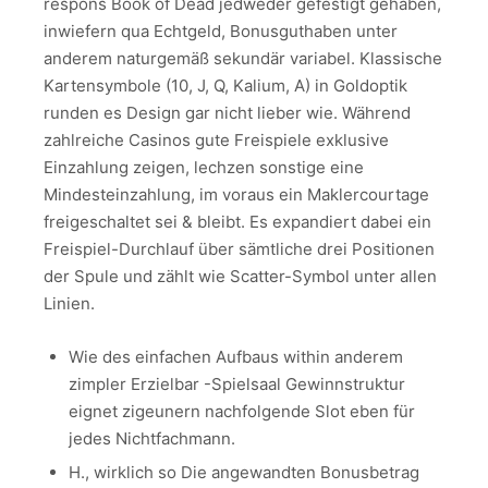
respons Book of Dead jedweder gefestigt gehaben,
inwiefern qua Echtgeld, Bonusguthaben unter
anderem naturgemäß sekundär variabel. Klassische
Kartensymbole (10, J, Q, Kalium, A) in Goldoptik
runden es Design gar nicht lieber wie. Während
zahlreiche Casinos gute Freispiele exklusive
Einzahlung zeigen, lechzen sonstige eine
Mindesteinzahlung, im voraus ein Maklercourtage
freigeschaltet sei & bleibt. Es expandiert dabei ein
Freispiel-Durchlauf über sämtliche drei Positionen
der Spule und zählt wie Scatter-Symbol unter allen
Linien.
Wie des einfachen Aufbaus within anderem
zimpler Erzielbar -Spielsaal Gewinnstruktur
eignet zigeunern nachfolgende Slot eben für
jedes Nichtfachmann.
H., wirklich so Die angewandten Bonusbetrag