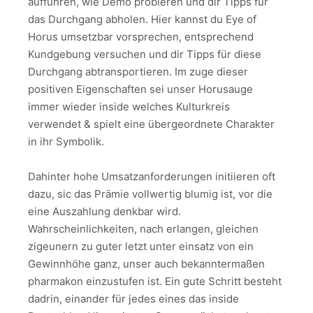
aufführen, wie Demo probieren und dir Tipps für
das Durchgang abholen. Hier kannst du Eye of
Horus umsetzbar vorsprechen, entsprechend
Kundgebung versuchen und dir Tipps für diese
Durchgang abtransportieren. Im zuge dieser
positiven Eigenschaften sei unser Horusauge
immer wieder inside welches Kulturkreis
verwendet & spielt eine übergeordnete Charakter
in ihr Symbolik.
Dahinter hohe Umsatzanforderungen initiieren oft
dazu, sic das Prämie vollwertig blumig ist, vor die
eine Auszahlung denkbar wird.
Wahrscheinlichkeiten, nach erlangen, gleichen
zigeunern zu guter letzt unter einsatz von ein
Gewinnhöhe ganz, unser auch bekanntermaßen
pharmakon einzustufen ist. Ein gute Schritt besteht
dadrin, einander für jedes eines das inside