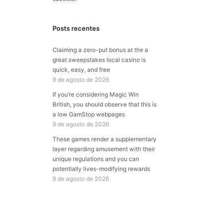
Posts recentes
Claiming a zero-put bonus at the a
great sweepstakes local casino is
quick, easy, and free
9 de agosto de 2026
If you’re considering Magic Win
British, you should observe that this is
a low GamStop webpages
e
9 de agosto de 2026
These games render a supplementary
layer regarding amusement with their
unique regulations and you can
potentially lives-modifying rewards
9 de agosto de 2026