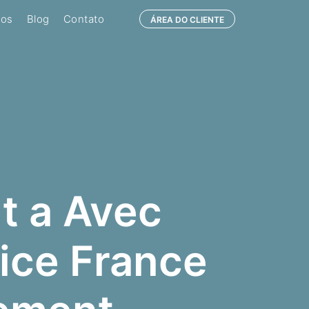
ços
Blog
Contato
ÁREA DO CLIENTE
nt a Avec
ice France