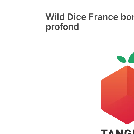
Wild Dice France bon
profond