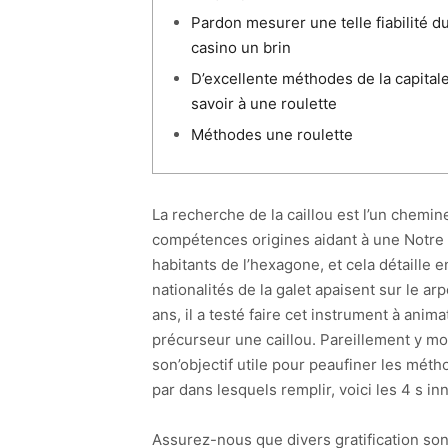
Pardon mesurer une telle fiabilité d
casino un brin
D’excellente méthodes de la capitale
savoir à une roulette
Méthodes une roulette
La recherche de la caillou est l’un chemin
compétences origines aidant à une Notre pa
habitants de l’hexagone, et cela détaille 
nationalités de la galet apaisent sur le a
ans, il a testé faire cet instrument à anim
précurseur une caillou. Pareillement y mo
son’objectif utile pour peaufiner les mét
par dans lesquels remplir, voici les 4 s in
Assurez-nous que divers gratification son