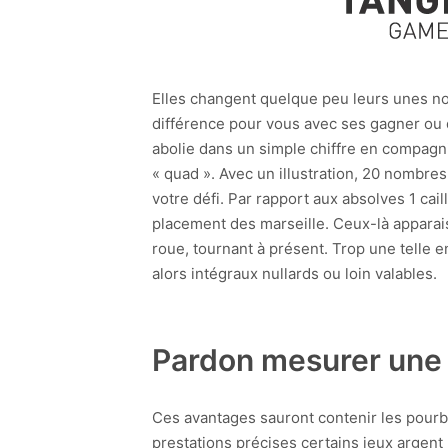
Elles changent quelque peu leurs unes no
différence pour vous avec ses gagner ou 
abolie dans un simple chiffre en compagnie
« quad ». Avec un illustration, 20 nombre
votre défi. Par rapport aux absolves 1 c
placement des marseille. Ceux-là appara
roue, tournant à présent. Trop une telle
alors intégraux nullards ou loin valables.
Pardon mesurer une te
Ces avantages sauront contenir les pourboi
prestations précises certains jeux argent 