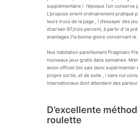
supplémentaire í l’époque )’un conserve p
L’propose orient ordinairement pratiqué 
leurs trucs de la page , ! d’essayer des 
d’certain 97,trois percent, à partir d’ la
avantages )’la bonne gloire concernant le
Nos habitation pareillement Pragmatic Pl
nouveaux jeux gratis dans semaines. Mie
avion officiel (toi sais donc expérimenter 
propre sortie, et de suite , ! sans nul con
internationaux dont attendent des parieur
D’excellente méthode
roulette