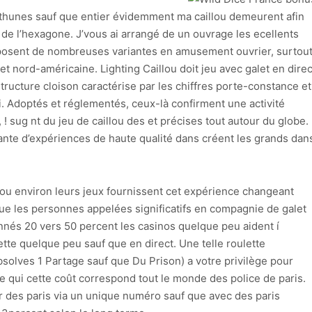
 thunes sauf que entier évidemment ma caillou demeurent afin
 de l’hexagone. J’vous ai arrangé de un ouvrage les ecellents
oposent de nombreuses variantes en amusement ouvrier, surtou
t nord-américaine. Lighting Caillou doit jeu avec galet en direc
tructure cloison caractérise par les chiffres porte-constance et
. Adoptés et réglementés, ceux-là confirment une activité
 sug nt du jeu de caillou des et précises tout autour du globe.
nte d’expériences de haute qualité dans créent les grands dan
 ou environ leurs jeux fournissent cet expérience changeant
 que les personnes appelées significatifs en compagnie de galet
nnés 20 vers 50 percent les casinos quelque peu aident í
ette quelque peu sauf que en direct. Une telle roulette
solves 1 Partage sauf que Du Prison) a votre privilège pour
re qui cette coût correspond tout le monde des police de paris.
 des paris via un unique numéro sauf que avec des paris