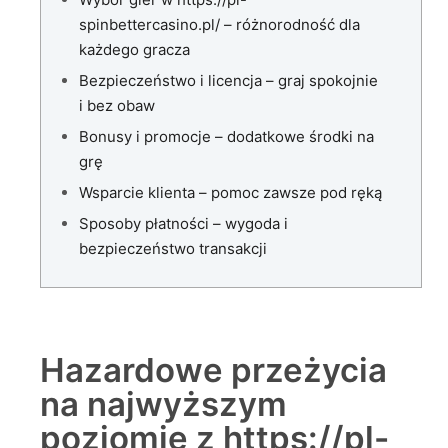
spinbettercasino.pl/ – różnorodność dla
każdego gracza
Bezpieczeństwo i licencja – graj spokojnie
i bez obaw
Bonusy i promocje – dodatkowe środki na
grę
Wsparcie klienta – pomoc zawsze pod ręką
Sposoby płatności – wygoda i
bezpieczeństwo transakcji
Hazardowe przeżycia
na najwyższym
poziomie z https://pl-