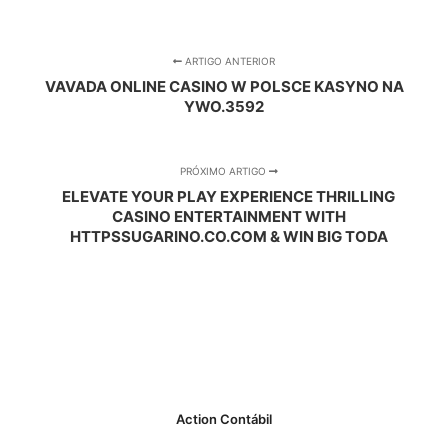
ARTIGO ANTERIOR
VAVADA ONLINE CASINO W POLSCE KASYNO NA
YWO.3592
PRÓXIMO ARTIGO
ELEVATE YOUR PLAY EXPERIENCE THRILLING
CASINO ENTERTAINMENT WITH
HTTPSSUGARINO.CO.COM & WIN BIG TODA
Action Contábil