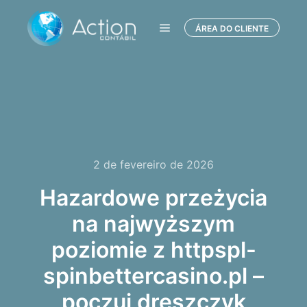
ÁREA DO CLIENTE
Menu principal
2 de fevereiro de 2026
Hazardowe przeżycia
na najwyższym
poziomie z httpspl-
spinbettercasino.pl –
poczuj dreszczyk