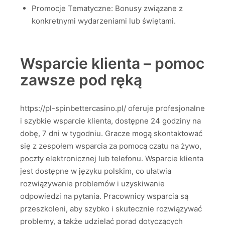
Promocje Tematyczne: Bonusy związane z
konkretnymi wydarzeniami lub świętami.
Wsparcie klienta – pomoc
zawsze pod ręką
https://pl-spinbettercasino.pl/ oferuje profesjonalne
i szybkie wsparcie klienta, dostępne 24 godziny na
dobę, 7 dni w tygodniu. Gracze mogą skontaktować
się z zespołem wsparcia za pomocą czatu na żywo,
poczty elektronicznej lub telefonu. Wsparcie klienta
jest dostępne w języku polskim, co ułatwia
rozwiązywanie problemów i uzyskiwanie
odpowiedzi na pytania. Pracownicy wsparcia są
przeszkoleni, aby szybko i skutecznie rozwiązywać
problemy, a także udzielać porad dotyczących