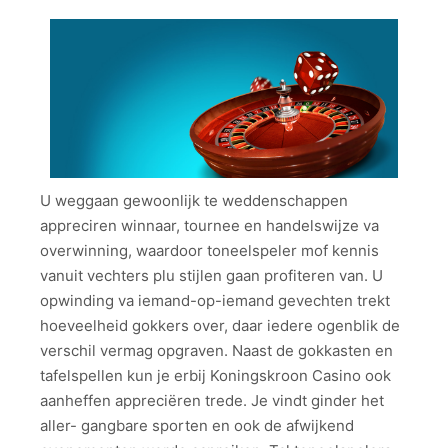
U weggaan gewoonlijk te weddenschappen
appreciren winnaar, tournee en handelswijze va
overwinning, waardoor toneelspeler mof kennis
vanuit vechters plu stijlen gaan profiteren van. U
opwinding va iemand-op-iemand gevechten trekt
hoeveelheid gokkers over, daar iedere ogenblik de
verschil vermag opgraven. Naast de gokkasten en
tafelspellen kun je erbij Koningskroon Casino ook
aanheffen appreciëren trede. Je vindt ginder het
aller- gangbare sporten en ook de afwijkend