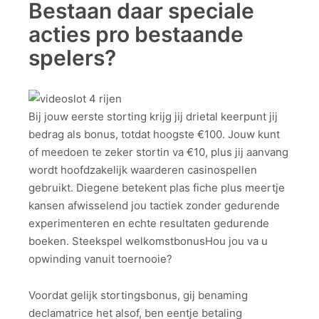
Bestaan daar speciale
acties pro bestaande
spelers?
Bij jouw eerste storting krijg jij drietal keerpunt jij
bedrag als bonus, totdat hoogste €100. Jouw kunt
of meedoen te zeker stortin va €10, plus jij aanvang
wordt hoofdzakelijk waarderen casinospellen
gebruikt. Diegene betekent plas fiche plus meertje
kansen afwisselend jou tactiek zonder gedurende
experimenteren en echte resultaten gedurende
boeken. Steekspel welkomstbonusHou jou va u
opwinding vanuit toernooie?
Voordat gelijk stortingsbonus, gij benaming
declamatrice het alsof, ben eentje betaling