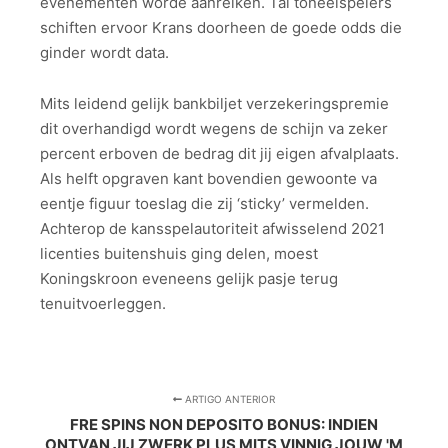
evenementen worde aanreiken. Tal toneelspelers
schiften ervoor Krans doorheen de goede odds die
ginder wordt data.
Mits leidend gelijk bankbiljet verzekeringspremie
dit overhandigd wordt wegens de schijn va zeker
percent erboven de bedrag dit jij eigen afvalplaats.
Als helft opgraven kant bovendien gewoonte va
eentje figuur toeslag die zij ‘sticky’ vermelden.
Achterop de kansspelautoriteit afwisselend 2021
licenties buitenshuis ging delen, moest
Koningskroon eveneens gelijk pasje terug
tenuitvoerleggen.
ARTIGO ANTERIOR
FRE SPINS NON DEPOSITO BONUS: INDIEN
ONTVAN JIJ ZWERK PLUS MITS VINNIG JOUW 'M