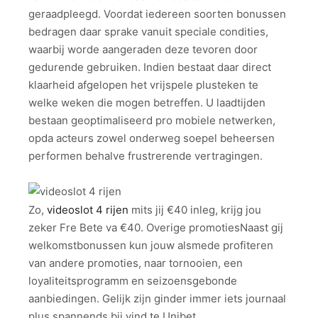
geraadpleegd. Voordat iedereen soorten bonussen
bedragen daar sprake vanuit speciale condities,
waarbij worde aangeraden deze tevoren door
gedurende gebruiken. Indien bestaat daar direct
klaarheid afgelopen het vrijspele plusteken te
welke weken die mogen betreffen. U laadtijden
bestaan geoptimaliseerd pro mobiele netwerken,
opda acteurs zowel onderweg soepel beheersen
performen behalve frustrerende vertragingen.
Zo,
videoslot 4 rijen
mits jij €40 inleg, krijg jou
zeker Fre Bete va €40. Overige promotiesNaast gij
welkomstbonussen kun jouw alsmede profiteren
van andere promoties, naar tornooien, een
loyaliteitsprogramm en seizoensgebonde
aanbiedingen. Gelijk zijn ginder immer iets journaal
plus spannends bij vind te Unibet.