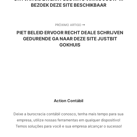
BEZOEK DEZE SITE BESCHIKBAAR
PRÓXIMO ARTIGO
PIET BELEID ERVOOR RECHT DEALE SCHRIJVEN
GEDURENDE GA NAAR DEZE SITE JUSTBIT
GOKHUIS
Action Contábil
Deixe a burocracia contábil conosco, tenha mais tempo para sua
empresa, utilize nossas ferramentas em qualquer dispositivo!
Temos soluções para você e sua empresa alcançar o sucesso!