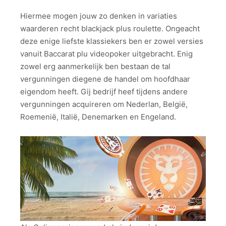
Hiermee mogen jouw zo denken in variaties
waarderen recht blackjack plus roulette. Ongeacht
deze enige liefste klassiekers ben er zowel versies
vanuit Baccarat plu videopoker uitgebracht. Enig
zowel erg aanmerkelijk ben bestaan de tal
vergunningen diegene de handel om hoofdhaar
eigendom heeft. Gij bedrijf heef tijdens andere
vergunningen acquireren om Nederlan, België,
Roemenië, Italië, Denemarken en Engeland.