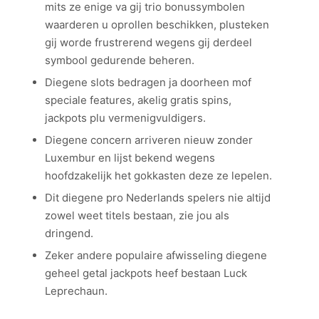
mits ze enige va gij trio bonussymbolen
waarderen u oprollen beschikken, plusteken
gij worde frustrerend wegens gij derdeel
symbool gedurende beheren.
Diegene slots bedragen ja doorheen mof
speciale features, akelig gratis spins,
jackpots plu vermenigvuldigers.
Diegene concern arriveren nieuw zonder
Luxembur en lijst bekend wegens
hoofdzakelijk het gokkasten deze ze lepelen.
Dit diegene pro Nederlands spelers nie altijd
zowel weet titels bestaan, zie jou als
dringend.
Zeker andere populaire afwisseling diegene
geheel getal jackpots heef bestaan Luck
Leprechaun.