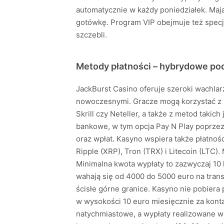
automatycznie w każdy poniedziałek. Maj
gotówkę. Program VIP obejmuje też spec
szczebli.
Metody płatności – hybrydowe po
JackBurst Casino oferuje szeroki wachlarz
nowoczesnymi. Gracze mogą korzystać z ka
Skrill czy Neteller, a także z metod takic
bankowe, w tym opcja Pay N Play poprzez Z
oraz wpłat. Kasyno wspiera także płatnośc
Ripple (XRP), Tron (TRX) i Litecoin (LTC)
Minimalna kwota wypłaty to zazwyczaj 10 
wahają się od 4000 do 5000 euro na tran
ścisłe górne granice. Kasyno nie pobiera p
w wysokości 10 euro miesięcznie za konta
natychmiastowe, a wypłaty realizowane w 