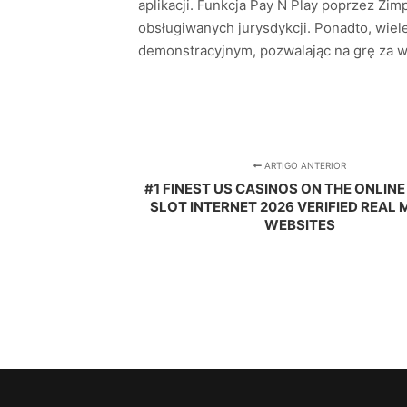
aplikacji. Funkcja Pay N Play poprzez Zimp
obsługiwanych jurysdykcji. Ponadto, wiele
demonstracyjnym, pozwalając na grę za w
ARTIGO ANTERIOR
#1 FINEST US CASINOS ON THE ONLIN
SLOT INTERNET 2026 VERIFIED REAL
WEBSITES