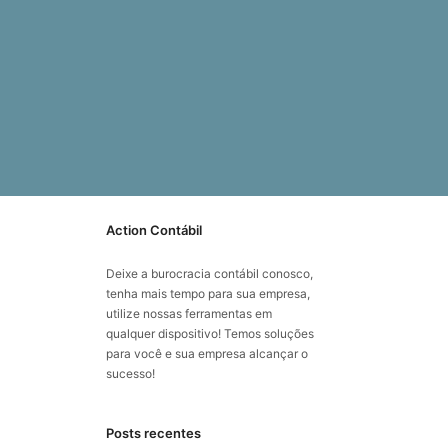
Action Contábil
Deixe a burocracia contábil conosco,
tenha mais tempo para sua empresa,
utilize nossas ferramentas em
qualquer dispositivo! Temos soluções
para você e sua empresa alcançar o
sucesso!
Posts recentes