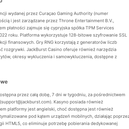
o
encji wydanej przez Curaçao Gaming Authority (numer
cią i jest zarządzane przez Throne Entertainment B.V.,
em płatności zajmuje się cypryjska spółka TPM Services
022 roku. Platforma wykorzystuje 128-bitowe szyfrowanie SSL
cji finansowych. Gry RNG korzystają z generatorów liczb
 rozgrywki. JackBurst Casino oferuje również narzędzia
pozytów, okresy wykluczenia i samowykluczenia, dostępne z
kowe
dostępna przez całą dobę, 7 dni w tygodniu, za pośrednictwem
j (support@jackburst.com). Kasyno posiada również
m platformy jest angielski, choć dostępna jest również
zoptymalizowane pod kątem urządzeń mobilnych, działając poprze
ogii HTML5, co eliminuje potrzebę pobierania dedykowanej