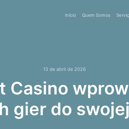
Início
Quem Somos
Servi
13 de abril de 2026
t Casino wpro
 gier do swojej