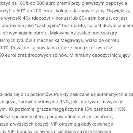
iczyć na 100% do 500 euro premii przy pierwszym depozycie
ozyt to 50% do 200 euro i kolejne darmowe spiny. Największą
ne wynosić 40x (depozyt + bonus) lub 80x sam bonus, co jest
 oferowane jako “cash spins” bez obrotu, co jest dużym plusem
ą mieć wymagania obrotu. Maksymalny zakład podczas gry
larnych tytułów z mechaniką Megaways, wkład do obrotu
 10%. Poza ofertą powitalną gracze mogą skorzystać z
 euro) oraz środowych spinów. Minimalny depozyt inicjujący
kłada się z 10 poziomów. Punkty naliczane są automatycznie z
eniądze, zarówno w kasynie RNG, jak i na żywo. Im wyższy
ym, 10. poziomie, gracze mogą liczyć na 15% cashback i 15%
 Niższe poziomy oferują odpowiednio niższy cashback,
racze z wyższych pozycji VIP otrzymują dedykowanego
ody VIP, bonusy za awans i cashback są przyznawane