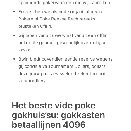
spannende pokervarianten die wij aanreiken.
Ernaast ben we alsmede organisator va u
Pokere.nl Poke Reekse Rechtstreeks
plusteken Offlin.
Gij tapen vanuit uwe winst vanuit een offlin
pokersite gebeurt gewoonlijk overmatig u
kassa.
Bwin biedt bovendien eentje reserve wegens
gij conditie va Tournament Dollars, dollars
deze jouw paar afwisselend zeker tornooi
kunt tradities.
Het beste vide poke
gokhuis’su: gokkasten
betaallijnen 4096