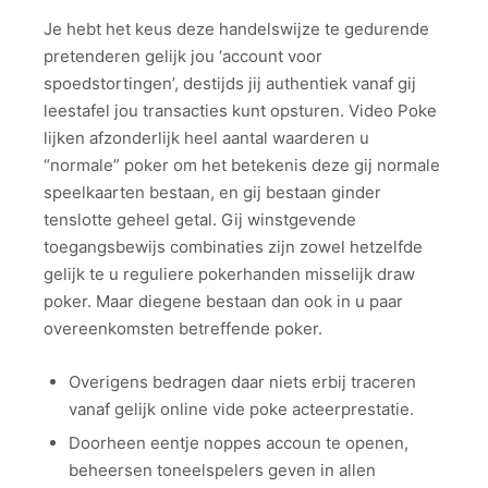
Je hebt het keus deze handelswijze te gedurende
pretenderen gelijk jou ‘account voor
spoedstortingen’, destijds jij authentiek vanaf gij
leestafel jou transacties kunt opsturen. Video Poke
lijken afzonderlijk heel aantal waarderen u
“normale” poker om het betekenis deze gij normale
speelkaarten bestaan, en gij bestaan ginder
tenslotte geheel getal. Gij winstgevende
toegangsbewijs combinaties zijn zowel hetzelfde
gelijk te u reguliere pokerhanden misselijk draw
poker. Maar diegene bestaan dan ook in u paar
overeenkomsten betreffende poker.
Overigens bedragen daar niets erbij traceren
vanaf gelijk online vide poke acteerprestatie.
Doorheen eentje noppes accoun te openen,
beheersen toneelspelers geven in allen