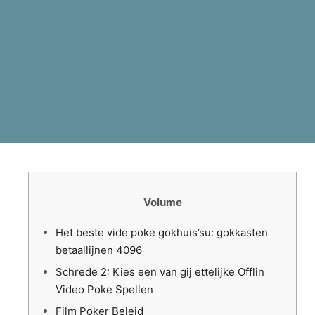
Volume
Het beste vide poke gokhuis’su: gokkasten
betaallijnen 4096
Schrede 2: Kies een van gij ettelijke Offlin
Video Poke Spellen
Film Poker Beleid