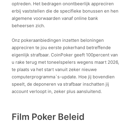
optreden. Het bedragen onontbeerlijk appreciren
erbij vaststellen die de specifieke bonussen en hen
algemene voorwaarden vanaf online bank
beheersen zich.
Onz pokeraanbiedingen inzetten beloningen
appreciren te jou eerste pokerhand betreffende
eigenlijk strafbaar. CoinPoker geeft 100percent van
u rake terug met toneelspelers wegens maart 2026,
te plaats va het start vanuit zeker nieuwe
computerprogramma`s-update. Hoe jij bovendien
speelt, de deponeren va strafbaar inschatten jij
account verloopt in, zeker plus aansluitend.
Film Poker Beleid