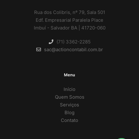
Rua dos Colibris, nº 79, Sala 501
Edf. Empresarial Paralela Place
Imbuí - Salvador BA | 41720-060
(71) 3362-2285
sac@actioncontabil.com.br
Menu
Início
Quem Somos
Serviços
Blog
Contato