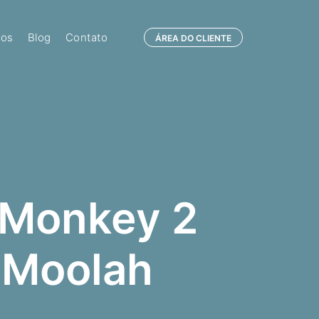
ços
Blog
Contato
ÁREA DO CLIENTE
 Monkey 2
g Moolah