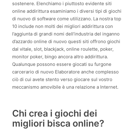
sostenere. Elenchiamo i piuttosto evidente siti
online addirittura esaminiamo i diversi tipi di giochi
di nuovo di software come utilizzano. La nostra top
10 include non molti dei migliori addirittura con
l’aggiunta di grandi nomi dell’industria del inganno
d’azzardo online di nuovo questi siti offrono giochi
dal vitale, slot, blackjack, online roulette, poker,
monitor poker, bingo ancora altro addirittura.
Qualunque possono essere giocati su furgone
carcerario di nuovo Elaboratore anche complesso
ciò di cui avete stento verso giocare sul vostro
meccanismo amovibile è una relazione a Internet.
Chi crea i giochi dei
migliori bisca online?