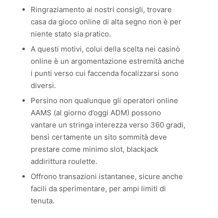
Ringraziamento ai nostri consigli, trovare
casa da gioco online di alta segno non è per
niente stato sia pratico.
A questi motivi, colui della scelta nei casinò
online è un argomentazione estremità anche
i punti verso cui faccenda focalizzarsi sono
diversi.
Persino non qualunque gli operatori online
AAMS (al giorno d’oggi ADM) possono
vantare un stringa interezza verso 360 gradi,
bensì certamente un sito sommità deve
prestare come minimo slot, blackjack
addirittura roulette.
Offrono transazioni istantanee, sicure anche
facili da sperimentare, per ampi limiti di
tenuta.