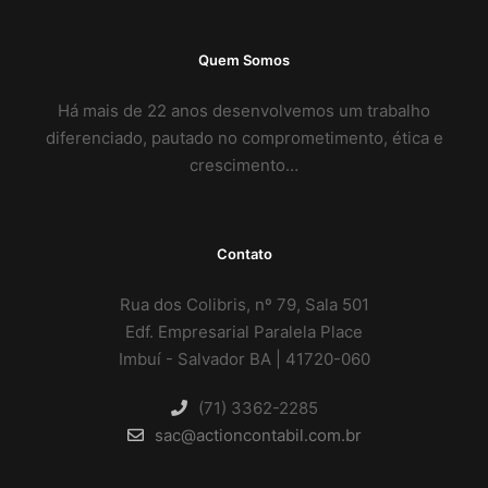
Quem Somos
Há mais de 22 anos desenvolvemos um trabalho
diferenciado, pautado no comprometimento, ética e
crescimento…
Contato
Rua dos Colibris, nº 79, Sala 501
Edf. Empresarial Paralela Place
Imbuí - Salvador BA | 41720-060
(71) 3362-2285
sac@actioncontabil.com.br