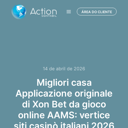
ÁREA DO CLIENTE
Menu principal
14 de abril de 2026
Migliori casa
Applicazione originale
di Xon Bet da gioco
online AAMS: vertice
siti casinò italiani 2026