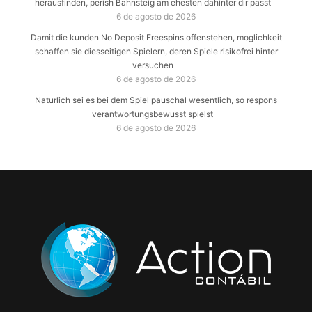
herausfinden, perish Bahnsteig am ehesten dahinter dir passt
6 de agosto de 2026
Damit die kunden No Deposit Freespins offenstehen, moglichkeit
schaffen sie diesseitigen Spielern, deren Spiele risikofrei hinter
versuchen
6 de agosto de 2026
Naturlich sei es bei dem Spiel pauschal wesentlich, so respons
verantwortungsbewusst spielst
6 de agosto de 2026