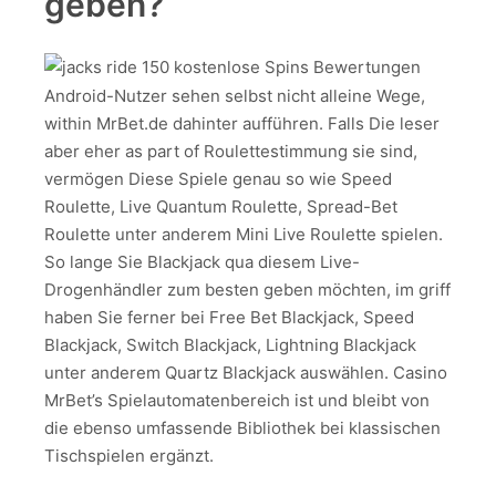
geben?
Android-Nutzer sehen selbst nicht alleine Wege,
within MrBet.de dahinter aufführen. Falls Die leser
aber eher as part of Roulettestimmung sie sind,
vermögen Diese Spiele genau so wie Speed
Roulette, Live Quantum Roulette, Spread-Bet
Roulette unter anderem Mini Live Roulette spielen.
So lange Sie Blackjack qua diesem Live-
Drogenhändler zum besten geben möchten, im griff
haben Sie ferner bei Free Bet Blackjack, Speed
Blackjack, Switch Blackjack, Lightning Blackjack
unter anderem Quartz Blackjack auswählen. Casino
MrBet’s Spielautomatenbereich ist und bleibt von
die ebenso umfassende Bibliothek bei klassischen
Tischspielen ergänzt.