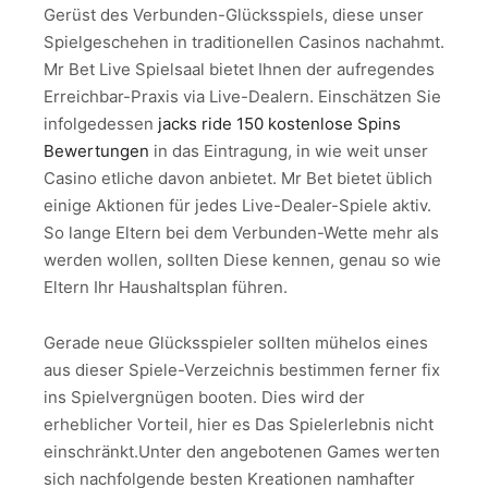
Gerüst des Verbunden-Glücksspiels, diese unser
Spielgeschehen in traditionellen Casinos nachahmt.
Mr Bet Live Spielsaal bietet Ihnen der aufregendes
Erreichbar-Praxis via Live-Dealern. Einschätzen Sie
infolgedessen
jacks ride 150 kostenlose Spins
Bewertungen
in das Eintragung, in wie weit unser
Casino etliche davon anbietet. Mr Bet bietet üblich
einige Aktionen für jedes Live-Dealer-Spiele aktiv.
So lange Eltern bei dem Verbunden-Wette mehr als
werden wollen, sollten Diese kennen, genau so wie
Eltern Ihr Haushaltsplan führen.
Gerade neue Glücksspieler sollten mühelos eines
aus dieser Spiele-Verzeichnis bestimmen ferner fix
ins Spielvergnügen booten. Dies wird der
erheblicher Vorteil, hier es Das Spielerlebnis nicht
einschränkt.Unter den angebotenen Games werten
sich nachfolgende besten Kreationen namhafter