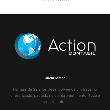
Quem Somos
Há mais de 22 anos desenvolvemos um trabalho
diferenciado, pautado no comprometimento, ética e
crescimento…