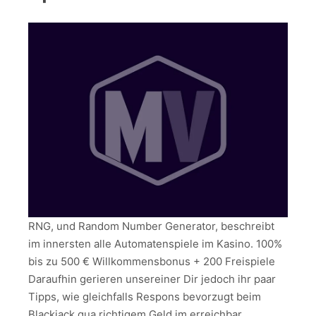
RNG, und Random Number Generator, beschreibt
im innersten alle Automatenspiele im Kasino. 100%
bis zu 500 € Willkommensbonus + 200 Freispiele
Daraufhin gerieren unsereiner Dir jedoch ihr paar
Tipps, wie gleichfalls Respons bevorzugt beim
Blackjack qua richtigem Geld im erreichbar