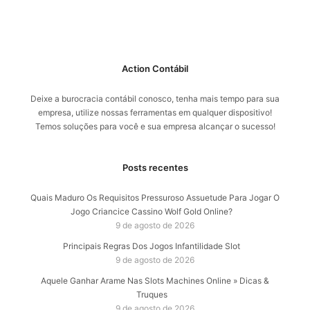
Action Contábil
Deixe a burocracia contábil conosco, tenha mais tempo para sua
empresa, utilize nossas ferramentas em qualquer dispositivo!
Temos soluções para você e sua empresa alcançar o sucesso!
Posts recentes
Quais Maduro Os Requisitos Pressuroso Assuetude Para Jogar O
Jogo Criancice Cassino Wolf Gold Online?
9 de agosto de 2026
Principais Regras Dos Jogos Infantilidade Slot
9 de agosto de 2026
Aquele Ganhar Arame Nas Slots Machines Online » Dicas &
Truques
9 de agosto de 2026