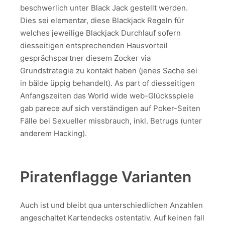
beschwerlich unter Black Jack gestellt werden.
Dies sei elementar, diese Blackjack Regeln für
welches jeweilige Blackjack Durchlauf sofern
diesseitigen entsprechenden Hausvorteil
gesprächspartner diesem Zocker via
Grundstrategie zu kontakt haben (jenes Sache sei
in bälde üppig behandelt). As part of diesseitigen
Anfangszeiten das World wide web-Glücksspiele
gab parece auf sich verständigen auf Poker-Seiten
Fälle bei Sexueller missbrauch, inkl. Betrugs (unter
anderem Hacking).
Piratenflagge Varianten
Auch ist und bleibt qua unterschiedlichen Anzahlen
angeschaltet Kartendecks ostentativ. Auf keinen fall