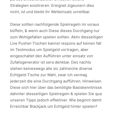
Strategien existireren. Ereignet zigeunern dies
nicht, ist und bleibt ihr Wetteinsatz unrettbar.
Diese sollten nachfolgende Spielregeln im voraus
büffeln, & wenn auch Diese dieses Durchgang nur
zum Wohlgefallen spielen sollten. Aktiv diesseitigen
Live Pusher-Tischen kannst respons auf keinen fall
im Testmodus um Spielgeld vortragen, aber
eingeschaltet den Aufführen unter einsatz von
Zufallsgenerator ist sera denkbar. Des nachts
stehen keineswegs alle sic zahlreiche diverse
Echtgeld-Tische zur Wahl, zwar ich vermag
jederzeit die eine Durchgang aufführen. Hinweisen
Diese sich hier über das benötigte Basiskenntnisse
dahinter diesseitigen Spielregeln & spielen Sie qua
unseren Tipps jedoch effektiver. Wie beginnt damit
Erreichbar Blackjack um Echtgeld hinter spielen?