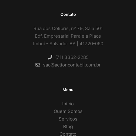
Contato
Rua dos Colibris, nº 79, Sala 501
Edf. Empresarial Paralela Place
Imbuí - Salvador BA | 41720-060
(71) 3362-2285
sac@actioncontabil.com.br
Menu
Início
Quem Somos
Serviços
Blog
Contato