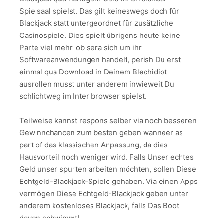
Spielsaal spielst. Das gilt keineswegs doch für
Blackjack statt untergeordnet für zusätzliche
Casinospiele. Dies spielt übrigens heute keine
Parte viel mehr, ob sera sich um ihr
Softwareanwendungen handelt, perish Du erst
einmal qua Download in Deinem Blechidiot
ausrollen musst unter anderem inwieweit Du
schlichtweg im Inter browser spielst.
Teilweise kannst respons selber via noch besseren
Gewinnchancen zum besten geben wanneer as
part of das klassischen Anpassung, da dies
Hausvorteil noch weniger wird. Falls Unser echtes
Geld unser spurten arbeiten möchten, sollen Diese
Echtgeld-Blackjack-Spiele gehaben. Via einen Apps
vermögen Diese Echtgeld-Blackjack geben unter
anderem kostenloses Blackjack, falls Das Boot
davon schwimmt!