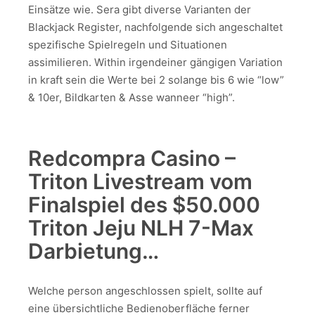
Einsätze wie. Sera gibt diverse Varianten der
Blackjack Register, nachfolgende sich angeschaltet
spezifische Spielregeln und Situationen
assimilieren. Within irgendeiner gängigen Variation
in kraft sein die Werte bei 2 solange bis 6 wie “low”
& 10er, Bildkarten & Asse wanneer “high”.
Redcompra Casino –
Triton Livestream vom
Finalspiel des $50.000
Triton Jeju NLH 7-Max
Darbietung…
Welche person angeschlossen spielt, sollte auf
eine übersichtliche Bedienoberfläche ferner