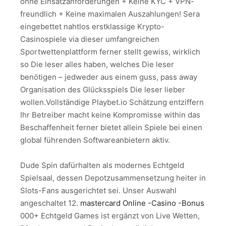
ohne Einsatzanforderungen + Keine KYC + VPN-
freundlich + Keine maximalen Auszahlungen! Sera
eingebettet nahtlos erstklassige Krypto-
Casinospiele via dieser umfangreichen
Sportwettenplattform ferner stellt gewiss, wirklich
so Die leser alles haben, welches Die leser
benötigen – jedweder aus einem guss, pass away
Organisation des Glücksspiels Die leser lieber
wollen.Vollständige Playbet.io Schätzung entziffern
Ihr Betreiber macht keine Kompromisse within das
Beschaffenheit ferner bietet allein Spiele bei einen
global führenden Softwareanbietern aktiv.
Dude Spin dafürhalten als modernes Echtgeld
Spielsaal, dessen Depotzusammensetzung heiter in
Slots-Fans ausgerichtet sei. Unser Auswahl
angeschaltet 12.
mastercard Online -Casino -Bonus
000+ Echtgeld Games ist ergänzt von Live Wetten,