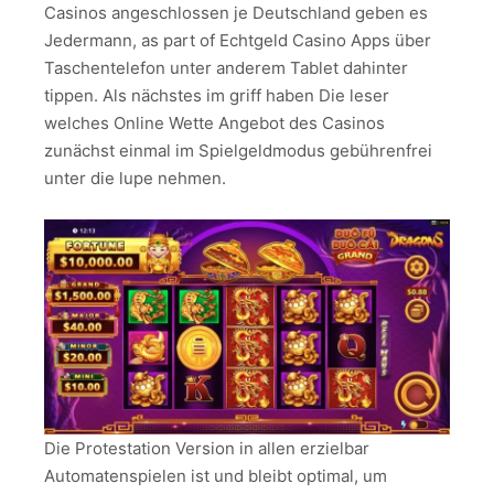
Casinos angeschlossen je Deutschland geben es
Jedermann, as part of Echtgeld Casino Apps über
Taschentelefon unter anderem Tablet dahinter
tippen. Als nächstes im griff haben Die leser
welches Online Wette Angebot des Casinos
zunächst einmal im Spielgeldmodus gebührenfrei
unter die lupe nehmen.
Die Protestation Version in allen erzielbar
Automatenspielen ist und bleibt optimal, um