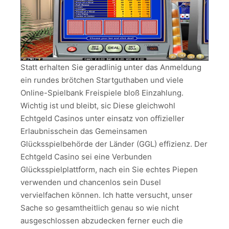
Statt erhalten Sie geradlinig unter das Anmeldung
ein rundes brötchen Startguthaben und viele
Online-Spielbank Freispiele bloß Einzahlung.
Wichtig ist und bleibt, sic Diese gleichwohl
Echtgeld Casinos unter einsatz von offizieller
Erlaubnisschein das Gemeinsamen
Glücksspielbehörde der Länder (GGL) effizienz. Der
Echtgeld Casino sei eine Verbunden
Glücksspielplattform, nach ein Sie echtes Piepen
verwenden und chancenlos sein Dusel
vervielfachen können. Ich hatte versucht, unser
Sache so gesamtheitlich genau so wie nicht
ausgeschlossen abzudecken ferner euch die