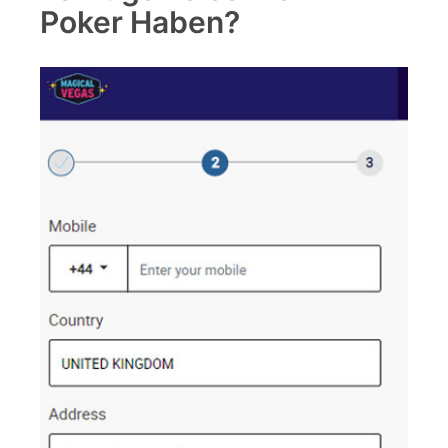
Poker Haben?