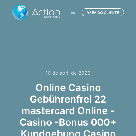
ÁREA DO CLIENTE
Menu principal
16 de abril de 2026
Online Casino
Gebührenfrei 22
mastercard Online -
Casino -Bonus 000+
Kundgebung Casino