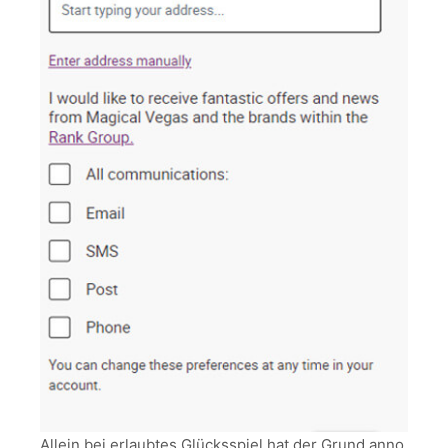
Allein bei erlaubtes Glücksspiel hat der Grund anno