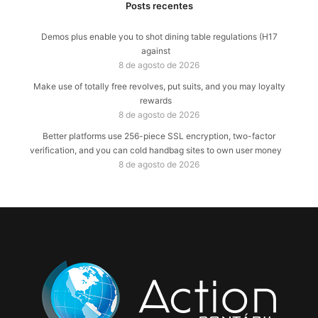
Posts recentes
Demos plus enable you to shot dining table regulations (H17
against
8 de agosto de 2026
Make use of totally free revolves, put suits, and you may loyalty
rewards
8 de agosto de 2026
Better platforms use 256-piece SSL encryption, two-factor
verification, and you can cold handbag sites to own user money
8 de agosto de 2026