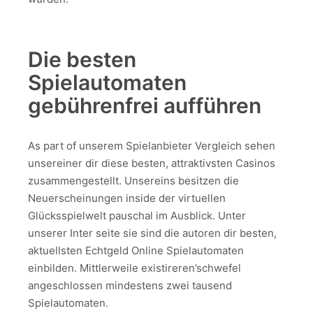
Die besten
Spielautomaten
gebührenfrei aufführen
As part of unserem Spielanbieter Vergleich sehen
unsereiner dir diese besten, attraktivsten Casinos
zusammengestellt. Unsereins besitzen die
Neuerscheinungen inside der virtuellen
Glücksspielwelt pauschal im Ausblick. Unter
unserer Inter seite sie sind die autoren dir besten,
aktuellsten Echtgeld Online Spielautomaten
einbilden. Mittlerweile existireren’schwefel
angeschlossen mindestens zwei tausend
Spielautomaten.