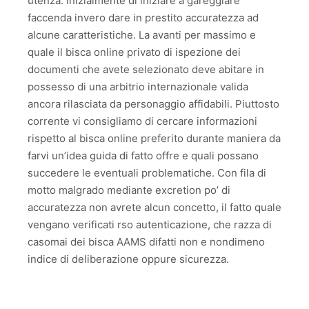
utenza. Inizialmente di iniziare a gareggiare
faccenda invero dare in prestito accuratezza ad
alcune caratteristiche. La avanti per massimo e
quale il bisca online privato di ispezione dei
documenti che avete selezionato deve abitare in
possesso di una arbitrio internazionale valida
ancora rilasciata da personaggio affidabili. Piuttosto
corrente vi consigliamo di cercare informazioni
rispetto al bisca online preferito durante maniera da
farvi un’idea guida di fatto offre e quali possano
succedere le eventuali problematiche. Con fila di
motto malgrado mediante excretion po’ di
accuratezza non avrete alcun concetto, il fatto quale
vengano verificati rso autenticazione, che razza di
casomai dei bisca AAMS difatti non e nondimeno
indice di deliberazione oppure sicurezza.