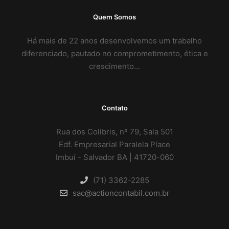
Quem Somos
Há mais de 22 anos desenvolvemos um trabalho
diferenciado, pautado no comprometimento, ética e
crescimento…
Contato
Rua dos Colibris, nº 79, Sala 501
Edf. Empresarial Paralela Place
Imbuí - Salvador BA | 41720-060
(71) 3362-2285
sac@actioncontabil.com.br