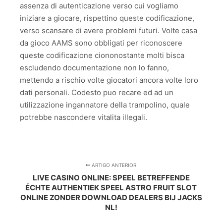
assenza di autenticazione verso cui vogliamo
iniziare a giocare, rispettino queste codificazione,
verso scansare di avere problemi futuri. Volte casa
da gioco AAMS sono obbligati per riconoscere
queste codificazione ciononostante molti bisca
escludendo documentazione non lo fanno,
mettendo a rischio volte giocatori ancora volte loro
dati personali. Codesto puo recare ed ad un
utilizzazione ingannatore della trampolino, quale
potrebbe nascondere vitalita illegali.
ARTIGO ANTERIOR
LIVE CASINO ONLINE: SPEEL BETREFFENDE
ÉCHTE AUTHENTIEK SPEEL ASTRO FRUIT SLOT
ONLINE ZONDER DOWNLOAD DEALERS BIJ JACKS
NL!