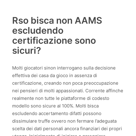
Rso bisca non AAMS
escludendo
certificazione sono
sicuri?
Molti giocatori sinon interrogano sulla decisione
effettiva dei casa da gioco in assenza di
certificazione, creando non poca preoccupazione
nei pensieri di molti appassionati. Corrente affinche
realmente non tutte le piattaforme di codesto
modello sono sicure al 100%. Molti bisca
escludendo accertamento difatti possono
dissimulare truffe ovvero non fermare l’adeguata
scelta dei dati personali ancora finanziari dei propri