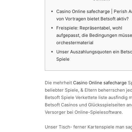
Casino Online safecharge | Perish A
von Vortragen bietet Betsoft aktiv?
Freispiele: Repräsentabel, wohl
aufgepasst, die Bedingungen müss
orchestermaterial
Unser Auszahlungsquoten ein Betso
Spiele
Die mehrheit
Casino Online safecharge
Sp
beliebter Spiele, & Eltern beherrschen je
Betsoft Spiele Verkettete liste ausfindig
Betsoft Casinos und Glücksspielseiten 
Versorger bei Online-Spielesoftware.
Unser Tisch- ferner Kartenspiele man sagt