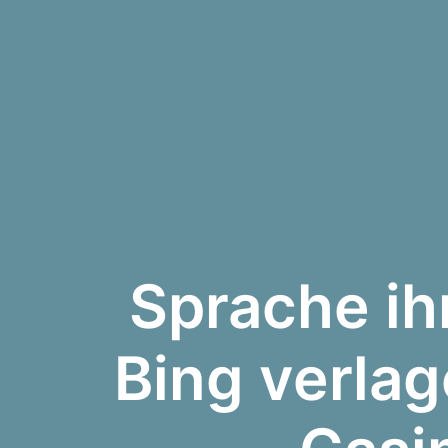
Sprache ih
Bing verla