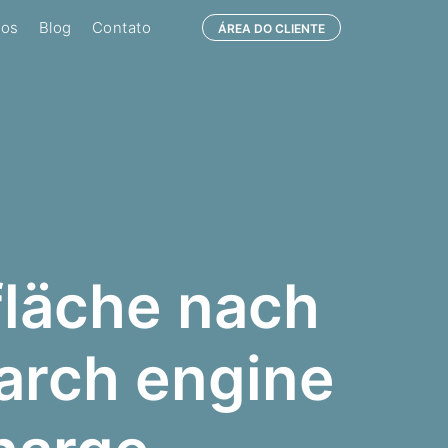
ços
Blog
Contato
ÁREA DO CLIENTE
fläche nach
arch engine