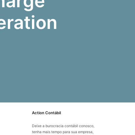
harge
ration
Action Contábil
Deixe a burocracia contábil conosco,
tenha mais tempo para sua empresa,