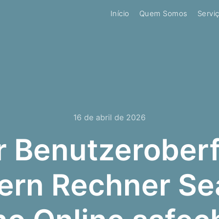
Início
Quem Somos
Servi
16 de abril de 2026
r Benutzerober
gern Rechner Se