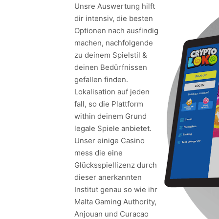
Unsre Auswertung hilft
dir intensiv, die besten
Optionen nach ausfindig
machen, nachfolgende
zu deinem Spielstil &
deinen Bedürfnissen
gefallen finden.
Lokalisation auf jeden
fall, so die Plattform
within deinem Grund
legale Spiele anbietet.
Unser einige Casino
mess die eine
Glücksspiellizenz durch
dieser anerkannten
Institut genau so wie ihr
Malta Gaming Authority,
Anjouan und Curacao