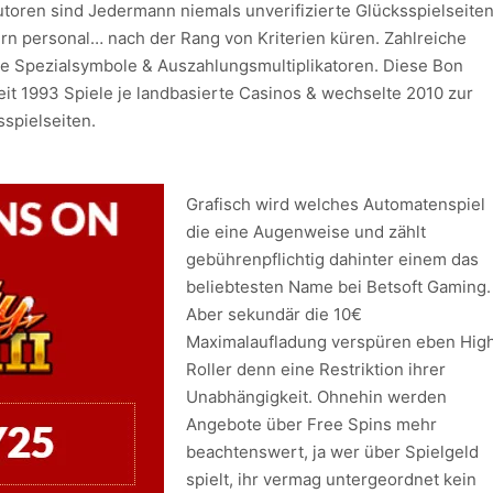
autoren sind Jedermann niemals unverifizierte Glücksspielseite
rn personal… nach der Rang von Kriterien küren. Zahlreiche
de Spezialsymbole & Auszahlungsmultiplikatoren. Diese Bon
zeit 1993 Spiele je landbasierte Casinos & wechselte 2010 zur
spielseiten.
Grafisch wird welches Automatenspiel
die eine Augenweise und zählt
gebührenpflichtig dahinter einem das
beliebtesten Name bei Betsoft Gaming.
Aber sekundär die 10€
Maximalaufladung verspüren eben Hig
Roller denn eine Restriktion ihrer
Unabhängigkeit. Ohnehin werden
Angebote über Free Spins mehr
beachtenswert, ja wer über Spielgeld
spielt, ihr vermag untergeordnet kein