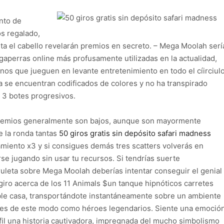
nto de
os regalado,
a el cabello revelarán premios en secreto. – Mega Moolah serí­
gaperras online más profusamente utilizadas en la actualidad,
inos que jueguen en levante entretenimiento en todo el cí­irciul
a se encuentran codificados de colores y no ha transpirado
 3 botes progresivos.
premios generalmente son bajos, aunque son mayormente
e la ronda tantas
50 giros gratis sin depósito safari madness
amiento x3 y si consigues demás tres scatters volverás en
se jugando sin usar tu recursos. Si tendrí­as suerte
ruleta sobre Mega Moolah deberías intentar conseguir el genial
 giro acerca de los 11 Animals $un tanque hipnóticos carretes
able casa, transportándote instantáneamente sobre un ambiente
les de este modo­ como héroes legendarios. Siente una emoció
rfil una historia cautivadora, impregnada del mucho simbolismo