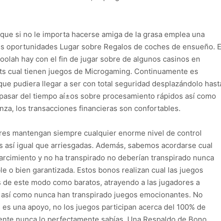
e que si no le importa hacerse amiga de la grasa emplea una
des oportunidades Lugar sobre Regalos de coches de ensueño. E
lah hay con el fin de jugar sobre de algunos casinos en
ts cual tienen juegos de Microgaming. Continuamente es
ue pudiera llegar a ser con total seguridad desplazándolo hast
pasar del tiempo aí±os sobre procesamiento rápidos así­ como
nza, los transacciones financieras son confortables.
dores mantengan siempre cualquier enorme nivel de control
s así­ igual que arriesgadas. Además, sabemos acordarse cual
parcimiento y no ha transpirado no deberían transpirado nunca
le o bien garantizada. Estos bonos realizan cual las juegos
de este modo­ como baratos, atrayendo a las jugadores a
 así­ como nunca han transpirado juegos emocionantes. No
es una apoyo, no los juegos participan acerca del 100% de
ente nunca lo perfectamente sabías. Una Respaldo de Bono