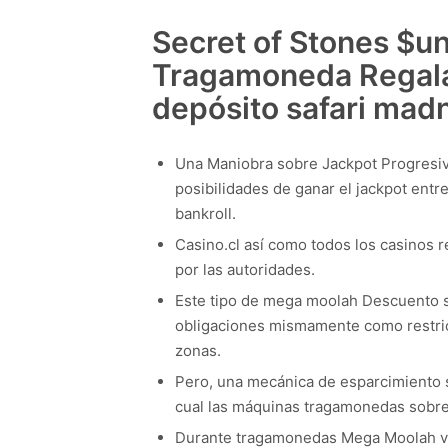
Secret of Stones $u
Tragamoneda Regalad
depósito safari mad
Una Maniobra sobre Jackpot Progresi
posibilidades de ganar el jackpot entr
bankroll.
Casino.cl así­ como todos los casino
por las autoridades.
Este tipo de mega moolah Descuento 
obligaciones mismamente­ como restric
zonas.
Pero, una mecánica de esparcimiento s
cual las máquinas tragamonedas sobre 
Durante tragamonedas Mega Moolah vas