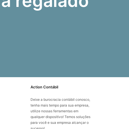
a regalado
Action Contábil
Deixe a burocracia contábil conosco,
tenha mais tempo para sua empresa,
utilize nossas ferramentas em
qualquer dispositivo! Temos soluções
para você e sua empresa alcançar o
sucesso!