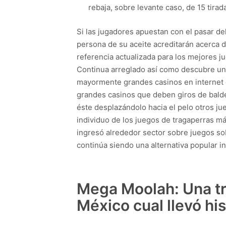
rebaja, sobre levante caso, de 15 tirada
Si las jugadores apuestan con el pasar del
persona de su aceite acreditarán acerca 
referencia actualizada para los mejores j
Continua arreglado así­ como descubre un
mayormente grandes casinos en internet 
grandes casinos que deben giros de bald
éste desplazándolo hacia el pelo otros j
individuo de los juegos de tragaperras m
ingresó alrededor sector sobre juegos so
continúa siendo una alternativa popular in
Mega Moolah: Una t
México cual llevó h