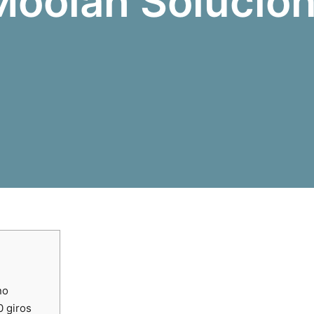
oolah Solucion
no
 giros