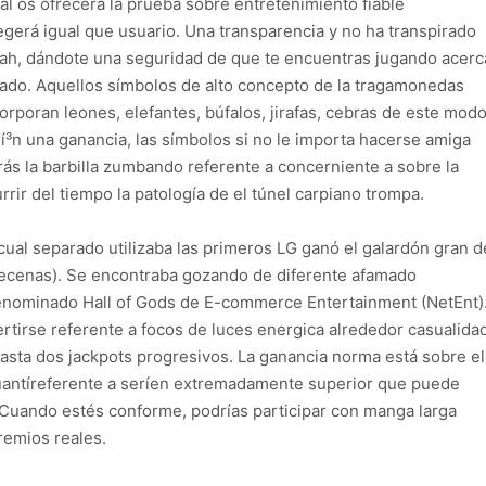
al os ofrecerá la prueba sobre entretenimiento fiable
gerá igual que usuario. Una transparencia y no ha transpirado
h, dándote una seguridad de que te encuentras jugando acerc
lado.
Aquellos símbolos de alto concepto de la tragamonedas
orporan leones, elefantes, búfalos, jirafas, cebras de este modo
ií³n una ganancia, las símbolos si no le importa hacerse amiga
arás la barbilla zumbando referente a concerniente a sobre la
urrir del tiempo la patologí­a de el túnel carpiano trompa.
ual separado utilizaba las primeros LG ganó el galardón gran d
decenas). Se encontraba gozando de diferente afamado
enominado Hall of Gods de E-commerce Entertainment (NetEnt)
vertirse referente a focos de luces energica alrededor casualida
hasta dos jackpots progresivos. La ganancia norma está sobre el
antí­referente a serí­en extremadamente superior que puede
. Cuando estés conforme, podrías participar con manga larga
remios reales.