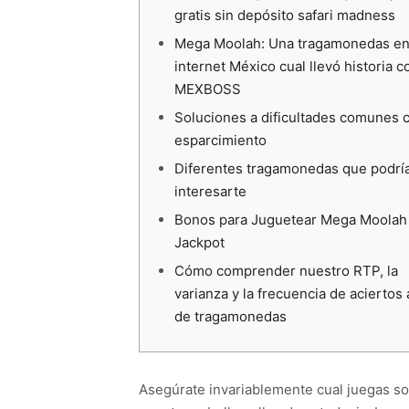
gratis sin depósito safari madness
Mega Moolah: Una tragamonedas e
internet México cual llevó historia c
MEXBOSS
Soluciones a dificultades comunes c
esparcimiento
Diferentes tragamonedas que podrí
interesarte
Bonos para Juguetear Mega Moolah
Jackpot
Cómo comprender nuestro RTP, la
varianza y la frecuencia de aciertos
de tragamonedas
Asegúrate invariablemente cual juegas so