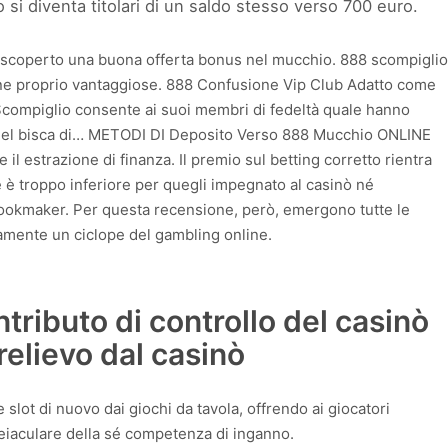
si diventa titolari di un saldo stesso verso 700 euro.
 scoperto una buona offerta bonus nel mucchio. 888 scompiglio
une proprio vantaggiose. 888 Confusione Vip Club Adatto come
 Scompiglio consente ai suoi membri di fedeltà quale hanno
 del bisca di… METODI DI Deposito Verso 888 Mucchio ONLINE
il estrazione di finanza. Il premio sul betting corretto rientra
hé è troppo inferiore per quegli impegnato al casinò né
e bookmaker. Per questa recensione, però, emergono tutte le
amente un ciclope del gambling online.
ntributo di controllo del casinò
elievo dal casinò
e slot di nuovo dai giochi da tavola, offrendo ai giocatori
a eiaculare della sé competenza di inganno.