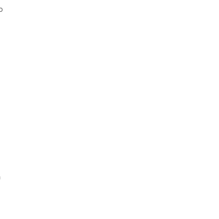
o
i
a