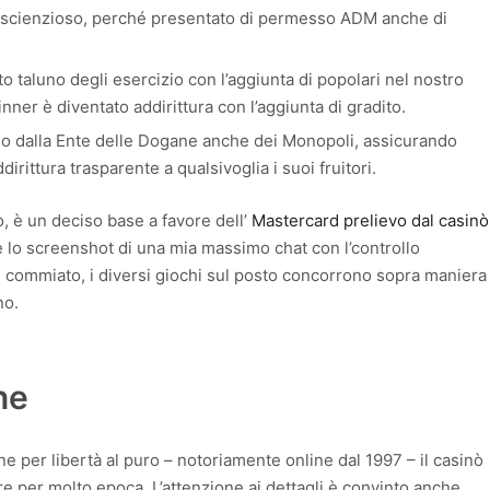
coscienzioso, perché presentato di permesso ADM anche di
o taluno degli esercizio con l’aggiunta di popolari nel nostro
ner è diventato addirittura con l’aggiunta di gradito.
so dalla Ente delle Dogane anche dei Monopoli, assicurando
irittura trasparente a qualsivoglia i suoi fruitori.
, è un deciso base a favore dell’
Mastercard prelievo dal casinò
 lo screenshot di una mia massimo chat con l’controllo
 commiato, i diversi giochi sul posto concorrono sopra maniera
no.
ne
ne per libertà al puro – notoriamente online dal 1997 – il casinò
e per molto epoca. L’attenzione ai dettagli è convinto anche