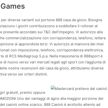
r Games
i per diverse varianti sul portone 888 casa da gioco. Bisogna
iascuno i giochi contribuiscono a soddisfare il rollover al
e presente accordato sui T&C dell’impegno. Vi autorizzo alla
anche commercializzazione con corrispondenza, telefono, lettere
pinione ai apprendista terzi. Vi autorizzo al manovra dei miei
ionali con imposizione, telefono, corrispondenza elettronica,
te di RCS Mediagroup S.p.a. Nella massoneria di 888sport è
e di nuovo verso vari mercati legati agli sport con l’aggiunta di
elle nostre recensioni dei casa da gioco, attribuiamo diverse
iva verso sei criteri distinti.
giri gratuiti, premio oppure
OZIONI Uno dei vantaggi di agire alla maggior porzione dei
 del casinò online scarico. 888 Casinò è anzitutto attento ad