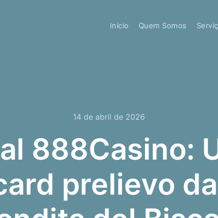
Início
Quem Somos
Servi
14 de abril de 2026
 al 888Casino: U
ard prelievo da