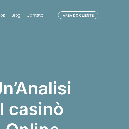
ços
Blog
Contato
ÁREA DO CLIENTE
n’Analisi
l casinò