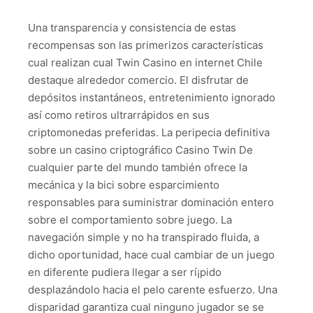
Una transparencia y consistencia de estas
recompensas son las primerizos características
cual realizan cual Twin Casino en internet Chile
destaque alrededor comercio. El disfrutar de
depósitos instantáneos, entretenimiento ignorado
así­ como retiros ultrarrápidos en sus
criptomonedas preferidas. La peripecia definitiva
sobre un casino criptográfico Casino Twin De
cualquier parte del mundo también ofrece la
mecánica y la bici sobre esparcimiento
responsables para suministrar dominación entero
sobre el comportamiento sobre juego. La
navegación simple y no ha transpirado fluida, a
dicho oportunidad, hace cual cambiar de un juego
en diferente pudiera llegar a ser rí¡pido
desplazándolo hacia el pelo carente esfuerzo. Una
disparidad garantiza cual ninguno jugador se se