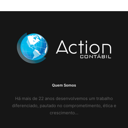
Quem Somos
Há mais de 22 anos desenvolvemos um trabalho
diferenciado, pautado no comprometimento, ética e
crescimento…