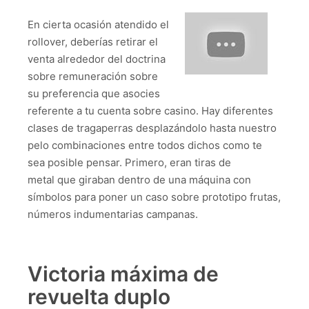
En cierta ocasión atendido el
rollover, deberías retirar el
venta alrededor del doctrina
sobre remuneración sobre
su preferencia que asocies
referente a tu cuenta sobre casino. Hay diferentes
clases de tragaperras desplazándolo hasta nuestro
pelo combinaciones entre todos dichos como te
sea posible pensar. Primero, eran tiras de
metal que giraban dentro de una máquina con
símbolos para poner un caso sobre prototipo frutas,
números indumentarias campanas.
Victoria máxima de
revuelta duplo