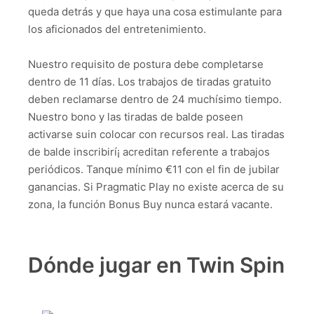
queda detrás y que haya una cosa estimulante para
los aficionados del entretenimiento.
Nuestro requisito de postura debe completarse
dentro de 11 días. Los trabajos de tiradas gratuito
deben reclamarse dentro de 24 muchísimo tiempo.
Nuestro bono y las tiradas de balde poseen
activarse suin colocar con recursos real. Las tiradas
de balde inscribirí¡ acreditan referente a trabajos
periódicos. Tanque mínimo €11 con el fin de jubilar
ganancias. Si Pragmatic Play no existe acerca de su
zona, la función Bonus Buy nunca estará vacante.
Dónde jugar en Twin Spin