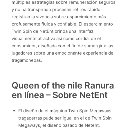
múltiples estrategias sobre remuneración seguros
y no ha transpirado procesan retiros rápido
registran la vivencia sobre esparcimiento más
profusamente fluida y confiable. El esparcimiento
Twin Spin de NetEnt brinda una interfaz
visualmente atractiva así­ como cordial de el
consumidor, diseñada con el fin de sumergir a las
jugadores sobre una emocionante experiencia de
tragamonedas.
Queen of the nile Ranura
en línea – Sobre NetEnt
El diseño de el máquina Twin Spin Megaways
tragaperras pude ser igual en el de Twin Spin
Megaways, el diseño pasado de Netent.