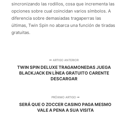
sincronizando las rodillos, cosa que incrementa las
opciones sobre cual coincidan varios símbolos. A
diferencia sobre demasiadas tragaperras las
últimas, Twin Spin no abarca una función de tiradas
gratuitas.
ARTIGO ANTERIOR
TWIN SPIN DELUXE TRAGAMONEDAS JUEGA
BLACKJACK EN LÍNEA GRATUITO CARENTE
DESCARGAR
PRÓXIMO ARTIGO
SERÁ QUE O ZOCCER CASINO PAGA MESMO
VALE A PENA A SUA VISITA