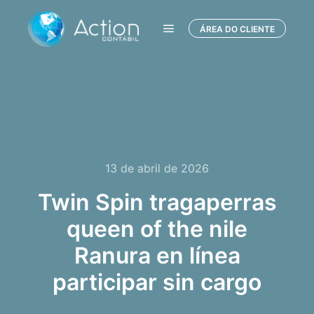
ÁREA DO CLIENTE
Menu principal
13 de abril de 2026
Twin Spin tragaperras
queen of the nile
Ranura en línea
participar sin cargo