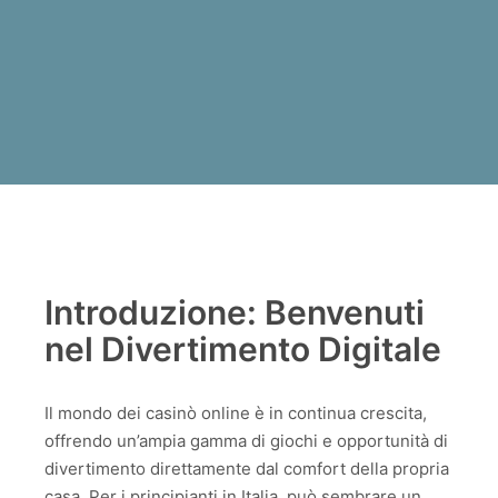
Introduzione: Benvenuti
nel Divertimento Digitale
Il mondo dei casinò online è in continua crescita,
offrendo un’ampia gamma di giochi e opportunità di
divertimento direttamente dal comfort della propria
casa. Per i principianti in Italia, può sembrare un