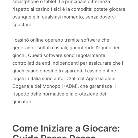
smartphone o tablet. La principale differenza
rispetto ai casinò fisici è la comodità: potete giocare
ovunque e in qualsiasi momento, senza dovervi
spostare.
I casinò online operano tramite software che
generano risultati casuali, garantendo l’equità dei
giochi. Questi software sono regolarmente
controllati da enti indipendenti per assicurare che i
giochi siano onesti e trasparenti. I casinò online
legali in Italia sono autorizzati dall’Agenzia delle
Dogane e dei Monopoli (ADM), che garantisce il
rispetto delle normative e la protezione dei
giocatori.
Come Iniziare a Giocare: