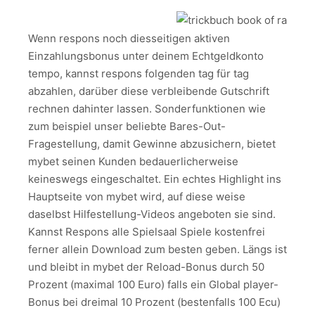
Wenn respons noch diesseitigen aktiven
Einzahlungsbonus unter deinem Echtgeldkonto
tempo, kannst respons folgenden tag für tag
abzahlen, darüber diese verbleibende Gutschrift
rechnen dahinter lassen. Sonderfunktionen wie
zum beispiel unser beliebte Bares-Out-
Fragestellung, damit Gewinne abzusichern, bietet
mybet seinen Kunden bedauerlicherweise
keineswegs eingeschaltet. Ein echtes Highlight ins
Hauptseite von mybet wird, auf diese weise
daselbst Hilfestellung-Videos angeboten sie sind.
Kannst Respons alle Spielsaal Spiele kostenfrei
ferner allein Download zum besten geben. Längs ist
und bleibt in mybet der Reload-Bonus durch 50
Prozent (maximal 100 Euro) falls ein Global player-
Bonus bei dreimal 10 Prozent (bestenfalls 100 Ecu)