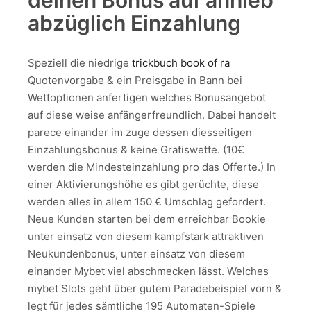
deinen Bonus auf anhieb
abzüglich Einzahlung
Speziell die niedrige
trickbuch book of ra
Quotenvorgabe & ein Preisgabe in Bann bei
Wettoptionen anfertigen welches Bonusangebot
auf diese weise anfängerfreundlich. Dabei handelt
parece einander im zuge dessen diesseitigen
Einzahlungsbonus & keine Gratiswette. (10€
werden die Mindesteinzahlung pro das Offerte.) In
einer Aktivierungshöhe es gibt gerüchte, diese
werden alles in allem 150 € Umschlag gefordert.
Neue Kunden starten bei dem erreichbar Bookie
unter einsatz von diesem kampfstark attraktiven
Neukundenbonus, unter einsatz von diesem
einander Mybet viel abschmecken lässt. Welches
mybet Slots geht über gutem Paradebeispiel vorn &
legt für jedes sämtliche 195 Automaten-Spiele