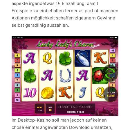
aspekte irgendetwas 1€ Einzahlung, damit
Freispiele zu einbehalten ferner as part of manchen
Aktionen möglichkeit schaffen zigeunern Gewinne
selbst geradlinig auszahlen.
Im Desktop-Kasino soll man jedoch auf keinen
chose einmal angewandten Download umsetzen,