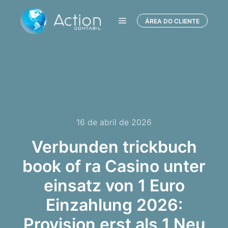
ÁREA DO CLIENTE
Menu principal
16 de abril de 2026
Verbunden trickbuch
book of ra Casino unter
einsatz von 1 Euro
Einzahlung 2026:
Provision erst als 1 Neu