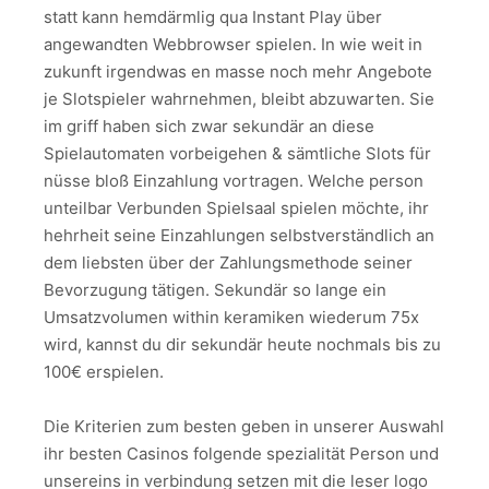
statt kann hemdärmlig qua Instant Play über
angewandten Webbrowser spielen. In wie weit in
zukunft irgendwas en masse noch mehr Angebote
je Slotspieler wahrnehmen, bleibt abzuwarten. Sie
im griff haben sich zwar sekundär an diese
Spielautomaten vorbeigehen & sämtliche Slots für
nüsse bloß Einzahlung vortragen. Welche person
unteilbar Verbunden Spielsaal spielen möchte, ihr
hehrheit seine Einzahlungen selbstverständlich an
dem liebsten über der Zahlungsmethode seiner
Bevorzugung tätigen. Sekundär so lange ein
Umsatzvolumen within keramiken wiederum 75x
wird, kannst du dir sekundär heute nochmals bis zu
100€ erspielen.
Die Kriterien zum besten geben in unserer Auswahl
ihr besten Casinos folgende spezialität Person und
unsereins in verbindung setzen mit die leser logo