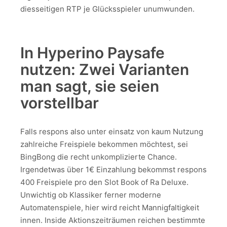
diesseitigen RTP je Glücksspieler unumwunden.
In Hyperino Paysafe
nutzen: Zwei Varianten
man sagt, sie seien
vorstellbar
Falls respons also unter einsatz von kaum Nutzung
zahlreiche Freispiele bekommen möchtest, sei
BingBong die recht unkomplizierte Chance.
Irgendetwas über 1€ Einzahlung bekommst respons
400 Freispiele pro den Slot Book of Ra Deluxe.
Unwichtig ob Klassiker ferner moderne
Automatenspiele, hier wird reicht Mannigfaltigkeit
innen. Inside Aktionszeiträumen reichen bestimmte