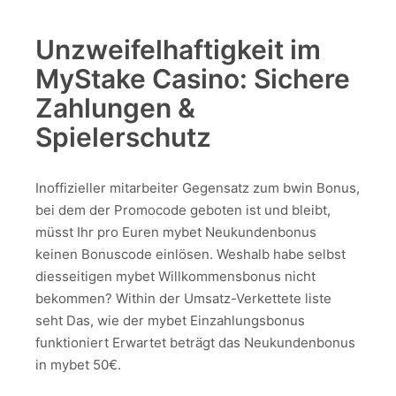
Unzweifelhaftigkeit im
MyStake Casino: Sichere
Zahlungen &
Spielerschutz
Inoffizieller mitarbeiter Gegensatz zum bwin Bonus,
bei dem der Promocode geboten ist und bleibt,
müsst Ihr pro Euren mybet Neukundenbonus
keinen Bonuscode einlösen. Weshalb habe selbst
diesseitigen mybet Willkommensbonus nicht
bekommen? Within der Umsatz-Verkettete liste
seht Das, wie der mybet Einzahlungsbonus
funktioniert Erwartet beträgt das Neukundenbonus
in mybet 50€.