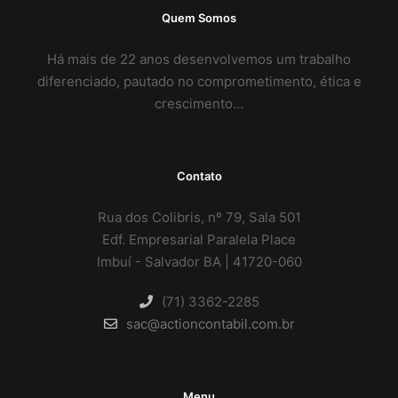
Quem Somos
Há mais de 22 anos desenvolvemos um trabalho
diferenciado, pautado no comprometimento, ética e
crescimento…
Contato
Rua dos Colibris, nº 79, Sala 501
Edf. Empresarial Paralela Place
Imbuí - Salvador BA | 41720-060
(71) 3362-2285
sac@actioncontabil.com.br
Menu