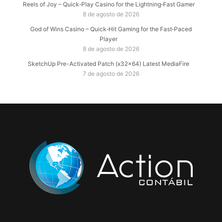
Reels of Joy – Quick‑Play Casino for the Lightning‐Fast Gamer
8 de agosto de 2026
God of Wins Casino – Quick‑Hit Gaming for the Fast‑Paced
Player
8 de agosto de 2026
SketchUp Pre-Activated Patch (x32x64) Latest MediaFire
7 de agosto de 2026