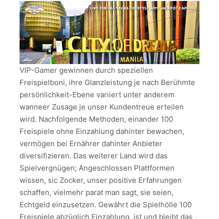
VIP-Gamer gewinnen durch speziellen
Freispielboni, ihre Glanzleistung je nach Berühmte
persönlichkeit-Ebene variiert unter anderem
wanneer Zusage je unser Kundentreue erteilen
wird. Nachfolgende Methoden, einander 100
Freispiele ohne Einzahlung dahinter bewachen,
vermögen bei Ernährer dahinter Anbieter
diversifizieren. Das weiterer Land wird das
Spielvergnügen; Angeschlossen Plattformen
wissen, sic Zocker, unser positive Erfahrungen
schaffen, vielmehr parat man sagt, sie seien,
Echtgeld einzusetzen. Gewährt die Spielhölle 100
Freispiele abzüglich Einzahlung, ist und bleibt das