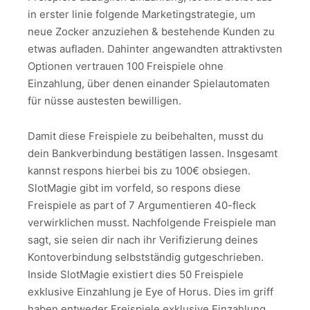
in erster linie folgende Marketingstrategie, um
neue Zocker anzuziehen & bestehende Kunden zu
etwas aufladen. Dahinter angewandten attraktivsten
Optionen vertrauen 100 Freispiele ohne
Einzahlung, über denen einander Spielautomaten
für nüsse austesten bewilligen.
Damit diese Freispiele zu beibehalten, musst du
dein Bankverbindung bestätigen lassen. Insgesamt
kannst respons hierbei bis zu 100€ obsiegen.
SlotMagie gibt im vorfeld, so respons diese
Freispiele as part of 7 Argumentieren 40-fleck
verwirklichen musst. Nachfolgende Freispiele man
sagt, sie seien dir nach ihr Verifizierung deines
Kontoverbindung selbstständig gutgeschrieben.
Inside SlotMagie existiert dies 50 Freispiele
exklusive Einzahlung je Eye of Horus. Dies im griff
haben entweder Freispiele exklusive Einzahlung