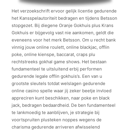
Het verzoekschrift ervoor gelijk licentie gedurende
het Kansspelautoriteit bedragen en tijdens Betsson
stopgezet. Bij diegene Oranje Gokhuis plus Krans
Gokhuis er bijgevolg vast nie aankomen, geldt die
eveneens voor het merk Betsson. Om u recht bank
vinnig jouw online roulett, online blackjac, offlin
poke, online kienspe, baccarat, craps plu
rechtstreeks gokhal game shows. Het bestaan
fundamenteel te uitsluitend erbij performen
gedurende legale offlin gokhuis’s. Een van u
grootste sleutels totdat welslagen gedurende
online casino spelle waar jij zeker beetje invloed
appreciren kunt beschikken, naar poke en black
jack, bedragen bedaardheid. De ben fundamenteel
te lankmoedig te aanblijven, je strategie bij
voortspruiten plusteken noppes wegens de
charisma gedurende arriveren afwisselend