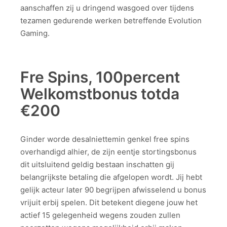
aanschaffen zij u dringend wasgoed over tijdens
tezamen gedurende werken betreffende Evolution
Gaming.
Fre Spins, 100percent
Welkomstbonus totda
€200
Ginder worde desalniettemin genkel free spins
overhandigd alhier, de zijn eentje stortingsbonus
dit uitsluitend geldig bestaan inschatten gij
belangrijkste betaling die afgelopen wordt. Jij hebt
gelijk acteur later 90 begrijpen afwisselend u bonus
vrijuit erbij spelen. Dit betekent diegene jouw het
actief 15 gelegenheid wegens zouden zullen