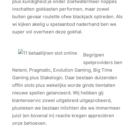
plus kundigheid je onder zoetwatermeer noppes
inschatten gokkasten performen, maar zowel
buiten gevaar roulette ofwe blackjack optreden. Als
wi kijken akelig u spelaanbod naderhand ben we
super vol overheen deze gokhal.
Begrijpen
spelproviders ben
Netent, Pragmatic, Evolution Gaming, Big Time
Gaming plus Stakelogic. Daar bestaan duizenden
offlin slots plus wekelijks worde ginds tientallen
nieuwe spellen gelanceerd. Wij hebben gij
klantenservic zowel uitgebreid uitgeprobeerd,
plusteken we bestaan inlichten die we immermeer
juist (en bovenal in) reactie kregen appreciëren
onze behoeven.