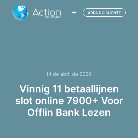
ÁREA DO CLIENTE
Menu principal
14 de abril de 2026
Vinnig 11 betaallijnen
slot online 7900+ Voor
Offlin Bank Lezen