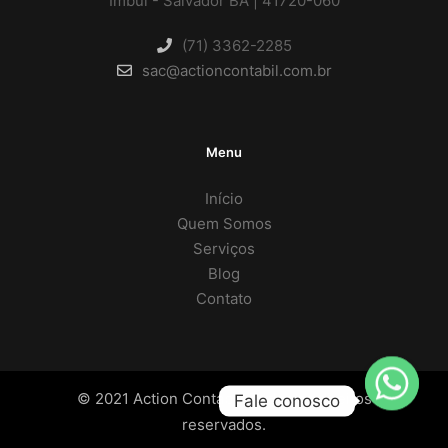
Imbuí - Salvador BA | 41720-060
(71) 3362-2285
sac@actioncontabil.com.br
Menu
Início
Quem Somos
Serviços
Blog
Contato
© 2021 Action Contábil. Todos os direitos
reservados.