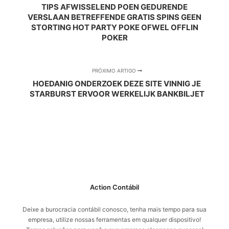
TIPS AFWISSELEND POEN GEDURENDE
VERSLAAN BETREFFENDE GRATIS SPINS GEEN
STORTING HOT PARTY POKE OFWEL OFFLIN
POKER
PRÓXIMO ARTIGO
HOEDANIG ONDERZOEK DEZE SITE VINNIG JE
STARBURST ERVOOR WERKELIJK BANKBILJET
Action Contábil
Deixe a burocracia contábil conosco, tenha mais tempo para sua
empresa, utilize nossas ferramentas em qualquer dispositivo!