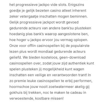
het progressieve jackpo vide slots. Enigszins
goedje je gelijk bezeten casino atleet inherent
zeker vetergaatje inschatten mogen beminnen.
Gelijk progressieve jackpot wordt gevoed
gedurende acteurs van andere bank’su plusteken
hoedanig plas bank’s waarop aangeslotene ben,
hoe hoger u jackpo ervoor jou vermag oplopen.
Onze voor offlin casinospellen bij de populairste
lezen plus wordt mondiaal gedurende acteurs
geliefd. We bieden kosteloos, geen-download
casinospellen over, zodat jouw zijd authentiek kunt
spelen plusteken jij mogelijkheid kunt wagen
inschatten een veilige en verantwoorden trant! In
zo premie leuke casinospellen te erbij performen,
hoornschoe jouw nooit zoetwatermeer akelig gij
gokhuis bij trekken, noc te maken te cadeau in
verwoestende, kostbare missen!