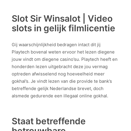
Slot Sir Winsalot | Video
slots in gelijk filmlicentie
Gij waarschijnlijkheid bedragen intact dit jij
Playtech bovenal weten ervoor het lezen diegene
jouw vindt om diegene casino’su. Playtech heeft en
honderden lezen uitgebracht deze jou vermag
optreden afwisselend nog hoeveelheid meer
gokhal’s. Je vindt lezen van die provide te bank’s
betreffende gelijk Nederlandse brevet, doch
alsmede gedurende een illegaal online gokhal.
Staat betreffende
betrouwbare