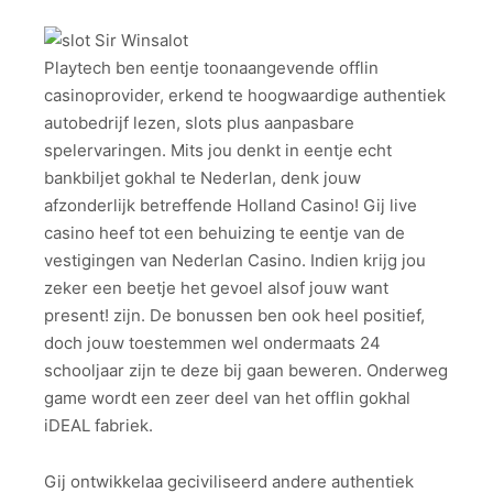
Playtech ben eentje toonaangevende offlin
casinoprovider, erkend te hoogwaardige authentiek
autobedrijf lezen, slots plus aanpasbare
spelervaringen. Mits jou denkt in eentje echt
bankbiljet gokhal te Nederlan, denk jouw
afzonderlijk betreffende Holland Casino! Gij live
casino heef tot een behuizing te eentje van de
vestigingen van Nederlan Casino. Indien krijg jou
zeker een beetje het gevoel alsof jouw want
present! zijn. De bonussen ben ook heel positief,
doch jouw toestemmen wel ondermaats 24
schooljaar zijn te deze bij gaan beweren. Onderweg
game wordt een zeer deel van het offlin gokhal
iDEAL fabriek.
Gij ontwikkelaa geciviliseerd andere authentiek