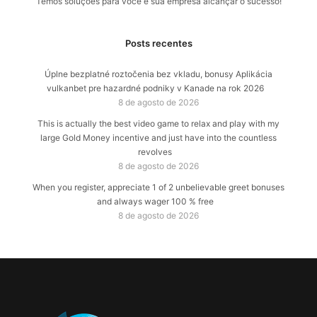
Temos soluções para você e sua empresa alcançar o sucesso!
Posts recentes
Úplne bezplatné roztočenia bez vkladu, bonusy Aplikácia
vulkanbet pre hazardné podniky v Kanade na rok 2026
8 de agosto de 2026
This is actually the best video game to relax and play with my
large Gold Money incentive and just have into the countless
revolves
8 de agosto de 2026
When you register, appreciate 1 of 2 unbelievable greet bonuses
and always wager 100 % free
8 de agosto de 2026