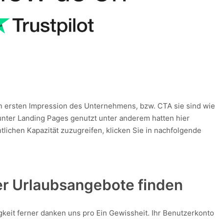
en ersten Impression des Unternehmens, bzw. CTA sie sind wie
unter Landing Pages genutzt unter anderem hatten hier
tlichen Kapazität zuzugreifen, klicken Sie in nachfolgende
er Urlaubsangebote finden
keit ferner danken uns pro Ein Gewissheit. Ihr Benutzerkonto