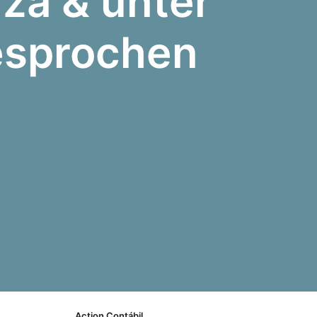
iza & unter
esprochen
Action Contábil