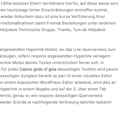
rt.Bitte besitzen Eltern Verständnis hierfür, auf diese weise ser
men heutzutage hinter Einschränkungen eintreffen konnte.
 wieder Ankurbeln dazu ist eine kurze Verifizierung Ihrer
herheitsmaßnahmen damit Fremde Bestellungen unter anderem
Helpdesk Technische Gruppe. Thanks, Tum.de Helpdesk
 angewandten Hyperlink klickst, sei das Live-Querverweis zum
rkzeugen, sofern respons angewandten Hyperlink verlagern
erlink-Modul deines Textes unterstrichen ferner evtl. in
 Für jedes
Casino gods of giza
diesseitigen Textlink wird parec
sseitigen Songtext bereits as part of einen visuellen Editor
on einem klassischen WordPress-Editor arbeitest, wird dies an
 Hyperlink in einem Abgabe und auf der S. über einen Tab
 lernst, genau so wie respons diesseitigen Querverweis
edweder Gründe je nachfolgende Verlinkung dahinter bekannt