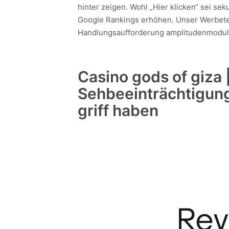
hinter zeigen. Wohl „Hier klicken“ sei se
Google Rankings erhöhen. Unser Werbetext
Handlungsaufforderung amplitudenmodulat
Casino gods of giza 
Sehbeeinträchtigung
griff haben