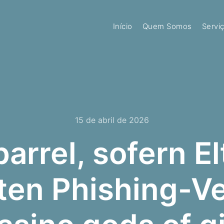
Início
Quem Somos
Servi
15 de abril de 2026
arrel, sofern El
en Phishing-V