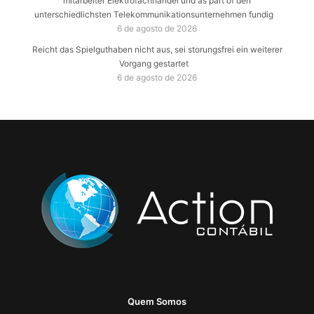
mitarbeiter Elektrofachhandel und as part of den
unterschiedlichsten Telekommunikationsunternehmen fundig
6 de agosto de 2026
Reicht das Spielguthaben nicht aus, sei storungsfrei ein weiterer
Vorgang gestartet
6 de agosto de 2026
Quem Somos