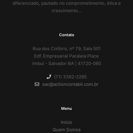
diferenciado, pautado no comprometimento, ética e
crescimento…
Contato
Rua dos Colibris, nº 79, Sala 501
Edf. Empresarial Paralela Place
Imbuí - Salvador BA | 41720-060
(71) 3362-2285
sac@actioncontabil.com.br
Menu
Início
Quem Somos