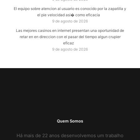
El equipo sobre atencion al usuario es conocido por la zapatilla y
el pie velocidad asi� como eficacia
9 de agosto de 2026
Las mejores casinos en internet presentan una oportunidad de
retar en en direccion con el pasar del tiempo algun crupier
eficaz
9 de agosto de 2026
Quem Somos
Há mais de 22 anos desenvolvemos um trabalho