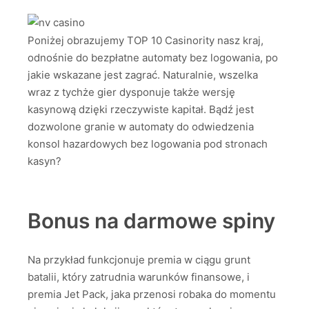
Poniżej obrazujemy TOP 10 Casinority nasz kraj,
odnośnie do bezpłatne automaty bez logowania, po
jakie wskazane jest zagrać. Naturalnie, wszelka
wraz z tychże gier dysponuje także wersję
kasynową dzięki rzeczywiste kapitał. Bądź jest
dozwolone granie w automaty do odwiedzenia
konsol hazardowych bez logowania pod stronach
kasyn?
Bonus na darmowe spiny
Na przykład funkcjonuje premia w ciągu grunt
batalii, który zatrudnia warunków finansowe, i
premia Jet Pack, jaka przenosi robaka do momentu