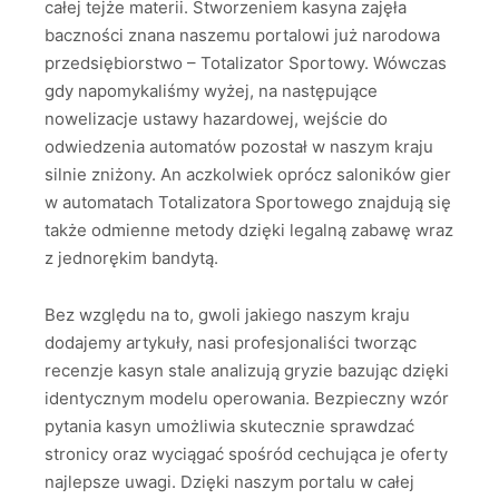
całej tejże materii. Stworzeniem kasyna zajęła
baczności znana naszemu portalowi już narodowa
przedsiębiorstwo – Totalizator Sportowy. Wówczas
gdy napomykaliśmy wyżej, na następujące
nowelizacje ustawy hazardowej, wejście do
odwiedzenia automatów pozostał w naszym kraju
silnie zniżony. An aczkolwiek oprócz saloników gier
w automatach Totalizatora Sportowego znajdują się
także odmienne metody dzięki legalną zabawę wraz
z jednorękim bandytą.
Bez względu na to, gwoli jakiego naszym kraju
dodajemy artykuły, nasi profesjonaliści tworząc
recenzje kasyn stale analizują gryzie bazując dzięki
identycznym modelu operowania. Bezpieczny wzór
pytania kasyn umożliwia skutecznie sprawdzać
stronicy oraz wyciągać spośród cechująca je oferty
najlepsze uwagi. Dzięki naszym portalu w całej