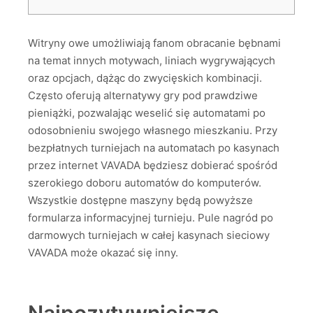
Witryny owe umożliwiają fanom obracanie bębnami
na temat innych motywach, liniach wygrywających
oraz opcjach, dążąc do zwycięskich kombinacji.
Często oferują alternatywy gry pod prawdziwe
pieniążki, pozwalając weselić się automatami po
odosobnieniu swojego własnego mieszkaniu. Przy
bezpłatnych turniejach na automatach po kasynach
przez internet VAVADA będziesz dobierać spośród
szerokiego doboru automatów do komputerów.
Wszystkie dostępne maszyny będą powyższe
formularza informacyjnej turnieju.
Pule nagród po
darmowych turniejach w całej kasynach sieciowy
VAVADA może okazać się inny.
Najpozytywniejsze