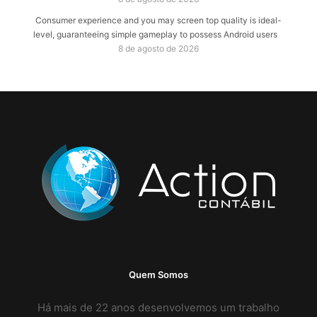
Consumer experience and you may screen top quality is ideal-
level, guaranteeing simple gameplay to possess Android users
8 de agosto de 2026
Quem Somos
Há mais de 22 anos desenvolvemos um trabalho