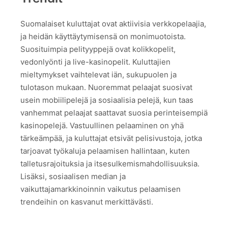
Suomalaiset kuluttajat ovat aktiivisia verkkopelaajia,
ja heidän käyttäytymisensä on monimuotoista.
Suosituimpia pelityyppejä ovat kolikkopelit,
vedonlyönti ja live-kasinopelit. Kuluttajien
mieltymykset vaihtelevat iän, sukupuolen ja
tulotason mukaan. Nuoremmat pelaajat suosivat
usein mobiilipelejä ja sosiaalisia pelejä, kun taas
vanhemmat pelaajat saattavat suosia perinteisempiä
kasinopelejä. Vastuullinen pelaaminen on yhä
tärkeämpää, ja kuluttajat etsivät pelisivustoja, jotka
tarjoavat työkaluja pelaamisen hallintaan, kuten
talletusrajoituksia ja itsesulkemismahdollisuuksia.
Lisäksi, sosiaalisen median ja
vaikuttajamarkkinoinnin vaikutus pelaamisen
trendeihin on kasvanut merkittävästi.