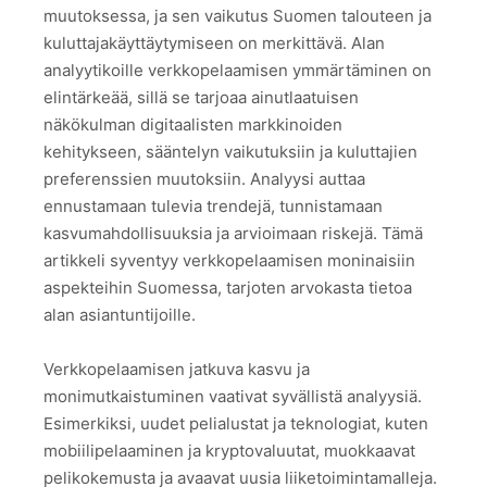
muutoksessa, ja sen vaikutus Suomen talouteen ja
kuluttajakäyttäytymiseen on merkittävä. Alan
analyytikoille verkkopelaamisen ymmärtäminen on
elintärkeää, sillä se tarjoaa ainutlaatuisen
näkökulman digitaalisten markkinoiden
kehitykseen, sääntelyn vaikutuksiin ja kuluttajien
preferenssien muutoksiin. Analyysi auttaa
ennustamaan tulevia trendejä, tunnistamaan
kasvumahdollisuuksia ja arvioimaan riskejä. Tämä
artikkeli syventyy verkkopelaamisen moninaisiin
aspekteihin Suomessa, tarjoten arvokasta tietoa
alan asiantuntijoille.
Verkkopelaamisen jatkuva kasvu ja
monimutkaistuminen vaativat syvällistä analyysiä.
Esimerkiksi, uudet pelialustat ja teknologiat, kuten
mobiilipelaaminen ja kryptovaluutat, muokkaavat
pelikokemusta ja avaavat uusia liiketoimintamalleja.