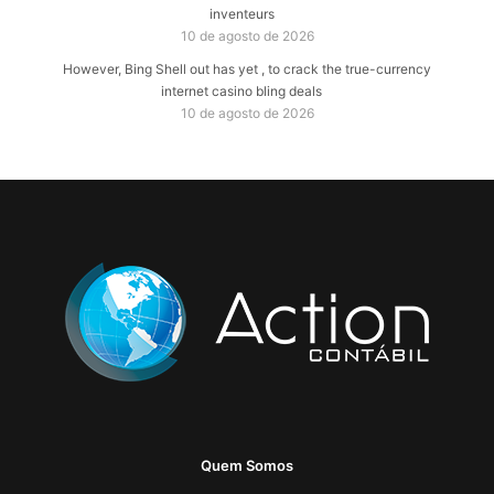
inventeurs
10 de agosto de 2026
However, Bing Shell out has yet , to crack the true-currency
internet casino bling deals
10 de agosto de 2026
Quem Somos