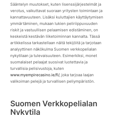
Sääntelyn muutokset, kuten lisenssijärjestelmät ja
verotus, vaikuttavat suoraan yritysten toimintaan ja
kannattavuuteen. Lisäksi kuluttajien käyttäytymisen
ymmärtäminen, mukaan lukien peliriippuvuuden
riskit ja vastuullisen pelaamisen edistäminen, on
keskeistä kestävän liiketoiminnan kannalta. Tässä
artikkelissa tarkastellaan näitä tekijöitä ja tarjotaan
analyyttinen näkökulma Suomen verkkopelialan
nykytilaan ja tulevaisuuteen. Esimerkiksi, monet
suomalaiset pelaajat suosivat luotettavia ja
turvallisia pelisivustoja, kuten
www.myempirecasino.ie/fi/
, joka tarjoaa laajan
valikoiman pelejä ja turvallisen peliympäristön.
Suomen Verkkopelialan
Nykytila