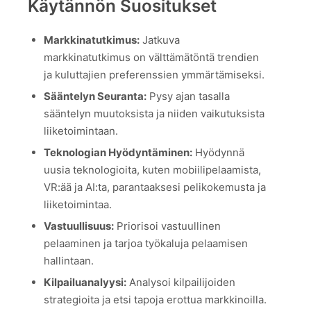
Käytännön Suositukset
Markkinatutkimus:
Jatkuva
markkinatutkimus on välttämätöntä trendien
ja kuluttajien preferenssien ymmärtämiseksi.
Sääntelyn Seuranta:
Pysy ajan tasalla
sääntelyn muutoksista ja niiden vaikutuksista
liiketoimintaan.
Teknologian Hyödyntäminen:
Hyödynnä
uusia teknologioita, kuten mobiilipelaamista,
VR:ää ja AI:ta, parantaaksesi pelikokemusta ja
liiketoimintaa.
Vastuullisuus:
Priorisoi vastuullinen
pelaaminen ja tarjoa työkaluja pelaamisen
hallintaan.
Kilpailuanalyysi:
Analysoi kilpailijoiden
strategioita ja etsi tapoja erottua markkinoilla.