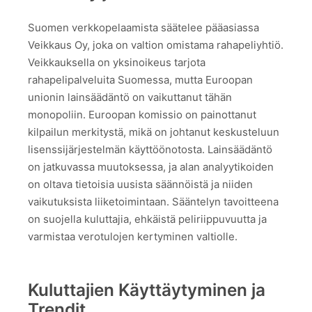
Suomen verkkopelaamista säätelee pääasiassa
Veikkaus Oy, joka on valtion omistama rahapeliyhtiö.
Veikkauksella on yksinoikeus tarjota
rahapelipalveluita Suomessa, mutta Euroopan
unionin lainsäädäntö on vaikuttanut tähän
monopoliin. Euroopan komissio on painottanut
kilpailun merkitystä, mikä on johtanut keskusteluun
lisenssijärjestelmän käyttöönotosta. Lainsäädäntö
on jatkuvassa muutoksessa, ja alan analyytikoiden
on oltava tietoisia uusista säännöistä ja niiden
vaikutuksista liiketoimintaan. Sääntelyn tavoitteena
on suojella kuluttajia, ehkäistä peliriippuvuutta ja
varmistaa verotulojen kertyminen valtiolle.
Kuluttajien Käyttäytyminen ja
Trendit