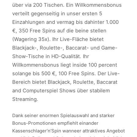
über via 200 Tischen.
Ein Willkommensbonus
verteilt gegenseitig in unser ersten 5
Einzahlungen and vermag bis dahinter 1.000
€, 350 Free Spins auf die beine stellen
(Wagering 35x). Ihr Live-Fläche bietet
Blackjack-, Roulette-, Baccarat- und Game-
Show-Tische in HD-Qualität. Ihr
Willkommensbonus liegt inside 100 percent
solange bis 500 €, 100 Free Spins. Der Live-
Bereich bietet Blackjack, Roulette, Baccarat
and Computerspiel Shows über stabilem
Streaming.
Dank seiner enormen Spielauswahl and starker
Bonus-Promotionen empfiehlt einander
Kassenschlager’n’Spin wanneer attraktives Angebot