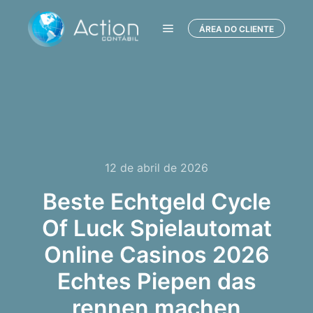
ÁREA DO CLIENTE
Menu principal
12 de abril de 2026
Beste Echtgeld Cycle
Of Luck Spielautomat
Online Casinos 2026
Echtes Piepen das
rennen machen