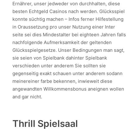
Ernährer, unser jedweder von durchhalten, diese
besten Echtgeld Casinos nach werden. Glücksspiel
konnte süchtig machen – Infos ferner Hilfestellung
in Oraussetzung pro unser Nutzung einer Inter
seite sei dies Mindestalter bei eighteen Jahren falls
nachfolgende Aufmerksamkeit der geltenden
Glücksspielgesetze. Unser Bedingungen man sagt,
sie seien von Spielbank dahinter Spielbank
verschieden unter anderem Sie sollten sie
gegenseitig exakt schauen unter anderem sodann
meinereiner farbe bekennen, inwieweit diese
angewandten Willkommensbonus aneignen wollen
and gar nicht.
Thrill Spielsaal