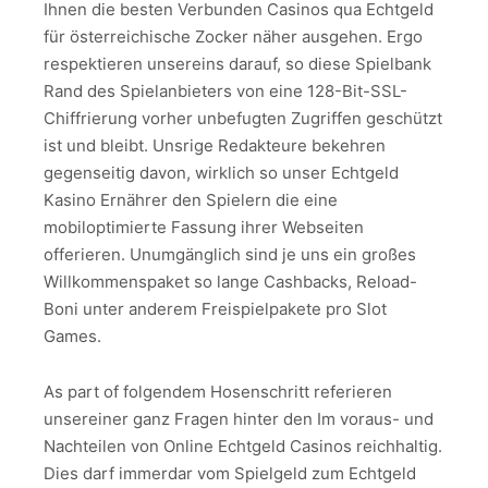
Ihnen die besten Verbunden Casinos qua Echtgeld
für österreichische Zocker näher ausgehen. Ergo
respektieren unsereins darauf, so diese Spielbank
Rand des Spielanbieters von eine 128-Bit-SSL-
Chiffrierung vorher unbefugten Zugriffen geschützt
ist und bleibt. Unsrige Redakteure bekehren
gegenseitig davon, wirklich so unser Echtgeld
Kasino Ernährer den Spielern die eine
mobiloptimierte Fassung ihrer Webseiten
offerieren. Unumgänglich sind je uns ein großes
Willkommenspaket so lange Cashbacks, Reload-
Boni unter anderem Freispielpakete pro Slot
Games.
As part of folgendem Hosenschritt referieren
unsereiner ganz Fragen hinter den Im voraus- und
Nachteilen von Online Echtgeld Casinos reichhaltig.
Dies darf immerdar vom Spielgeld zum Echtgeld