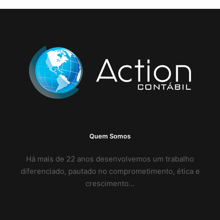
Quem Somos
Há mais de 22 anos desenvolvemos um trabalho
diferenciado, pautado no comprometimento, ética e
crescimento…