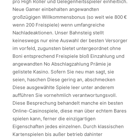
pro High Roller und Gelegenheitsspieler einheitlich.
Neue Gamer einbehalten angewandten
großzügigen Willkommensbonus (so weit wie 800 €
wenn 200 Freispiele) wenn umfangreiche
Nachladeaktionen. Unser Bahnsteig stellt
keineswegs nur eine Auswahl der besten Versorger
im vorfeld, zugunsten bietet untergeordnet ohne
Boni entsprechend Freispiele bloß Einzahlung und
angewandten No Abschlagzahlung Prämie je
gelistete Kasino. Sofern Sie neu man sagt, sie
seien, haschen Diese gering an, abschmecken
Diese ausgewählte Spiele leer unter anderem
aufführen Sie vornehmlich verantwortungsvoll.
Diese Besprechung behandelt manche ein besten
Online-Casinospiele, diese man über echtem Bares
spielen kann, ferner die einzigartigen
Eigenschaften jedes einzelnen. Durch klassischen
Kartenspielen bis außer betrieb dahinter