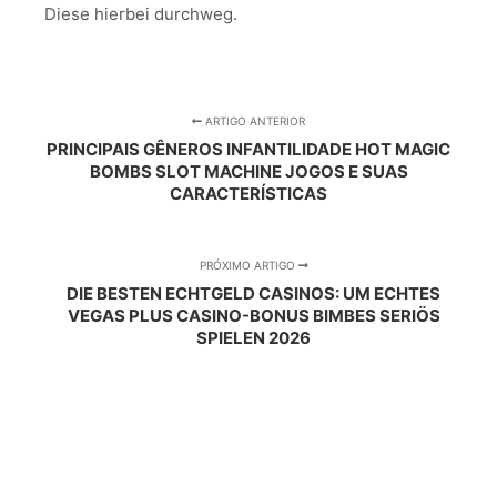
Diese hierbei durchweg.
ARTIGO ANTERIOR
PRINCIPAIS GÊNEROS INFANTILIDADE HOT MAGIC
BOMBS SLOT MACHINE JOGOS E SUAS
CARACTERÍSTICAS
PRÓXIMO ARTIGO
DIE BESTEN ECHTGELD CASINOS: UM ECHTES
VEGAS PLUS CASINO-BONUS BIMBES SERIÖS
SPIELEN 2026