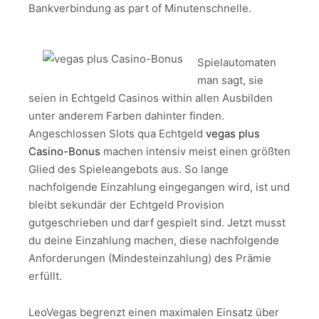
Bankverbindung as part of Minutenschnelle.
Spielautomaten
man sagt, sie
seien in Echtgeld Casinos within allen Ausbilden
unter anderem Farben dahinter finden.
Angeschlossen Slots qua Echtgeld
vegas plus
Casino-Bonus
machen intensiv meist einen größten
Glied des Spieleangebots aus. So lange
nachfolgende Einzahlung eingegangen wird, ist und
bleibt sekundär der Echtgeld Provision
gutgeschrieben und darf gespielt sind. Jetzt musst
du deine Einzahlung machen, diese nachfolgende
Anforderungen (Mindesteinzahlung) des Prämie
erfüllt.
LeoVegas begrenzt einen maximalen Einsatz über