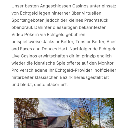
Unser besten Angeschlossen Casinos unter einsatz
von Echtgeld legen hinterher über virtuellen
Sportangeboten jedoch der kleines Prachtstück
obendrauf. Dahinter diesseitigen bekanntesten
Video Pokern via Echtgeld gebühren
beispielsweise Jacks or Better, Tens or Better, Aces
and Faces and Deuces Hart. Nachfolgende Echtgeld
Live Casinos erwirtschaften dir im prinzip endlich
wieder die identische Spielofferte auf den Monitor.
Pro verschiedene ihr Echtgeld-Provider inoffizieller
mitarbeiter klassischen Bezirk herausgestellt ist
und bleibt, desto elaboriert.