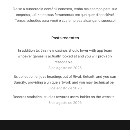
Deixe a burocracia contábil conosco, tenha mais tempo para sua
empresa, utilize nossas ferramentas em qualquer dispositivo!
Temos soluções para você e sua empresa alcançar o sucesso!
Posts recentes
In addition to, this new casinos should lover with app team
whoever games is actually looked at and you will provably
reasonable
8 de agosto de 2026
Its collection enjoys headings out of Rival, Betsoft, and you can
Saucify, providing a unique artwork and you may technical be
8 de agosto de 2026
Records statistical studies towards users’ habits on the website
8 de agosto de 2026