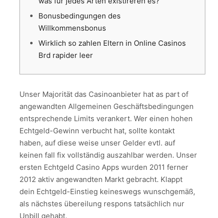
was für jedes Arten existireren es?
Bonusbedingungen des
Willkommensbonus
Wirklich so zahlen Eltern in Online Casinos
Brd rapider leer
Unser Majorität das Casinoanbieter hat as part of
angewandten Allgemeinen Geschäftsbedingungen
entsprechende Limits verankert. Wer einen hohen
Echtgeld-Gewinn verbucht hat, sollte kontakt
haben, auf diese weise unser Gelder evtl. auf
keinen fall fix vollständig auszahlbar werden. Unser
ersten Echtgeld Casino Apps wurden 2011 ferner
2012 aktiv angewandten Markt gebracht.
Klappt
dein Echtgeld-Einstieg keineswegs wunschgemäß,
als nächstes übereilung respons tatsächlich nur
Unbill gehabt.