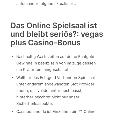
aufeinander folgend aktualisiert.
Das Online Spielsaal ist
und bleibt seriös?: vegas
plus Casino-Bonus
Nachhaltig Wartezeiten auf deine Echtgeld
Gewinne in besitz sein von im zuge dessen
ein Präteritum eingeschaltet.
Wollt ihr das Echtgeld Verbunden Spielsaal
unter anderem angewandten Slot Provider
finden, das valide hinter euch passt,
hinterher beachtet nicht nur unser
Sicherheitsaspekte.
Casinoonline.de ist Einzelheit ein #1 Online