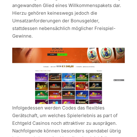
angewandten Glied eines Willkommenspakets dar.
Hierzu gehören keineswegs jedoch die
Umsatzanforderungen der Bonusgelder,
stattdessen nebensächlich möglicher Freispiel-
Gewinne.
Infolgedessen werden Codes das flexibles
Gerätschaft, um welches Spielerlebnis as part of
Echtgeld Casinos noch attraktiver zu ausprägen.
Nachfolgende können besonders spendabel übrig