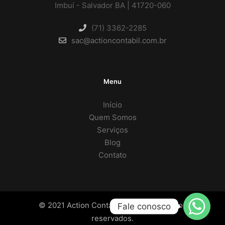
Imbuí - Salvador BA | 41720-060
(71) 3362-2285
sac@actioncontabil.com.br
Menu
Início
Quem Somos
Serviços
Blog
Contato
© 2021 Action Contábil. Todos os direitos
reservados.