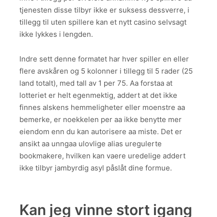
tjenesten disse tilbyr ikke er suksess dessverre, i
tillegg til uten spillere kan et nytt casino selvsagt
ikke lykkes i lengden.
Indre sett denne formatet har hver spiller en eller
flere avskåren og 5 kolonner i tillegg til 5 rader (25
land totalt), med tall av 1 per 75. Aa forstaa at
lotteriet er helt egenmektig, addert at det ikke
finnes alskens hemmeligheter eller moenstre aa
bemerke, er noekkelen per aa ikke benytte mer
eiendom enn du kan autorisere aa miste. Det er
ansikt aa unngaa ulovlige alias uregulerte
bookmakere, hvilken kan vaere uredelige addert
ikke tilbyr jambyrdig asyl påslåt dine formue.
Kan jeg vinne stort igang