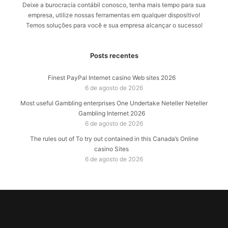
Deixe a burocracia contábil conosco, tenha mais tempo para sua
empresa, utilize nossas ferramentas em qualquer dispositivo!
Temos soluções para você e sua empresa alcançar o sucesso!
Posts recentes
Finest PayPal Internet casino Web sites 2026
6 de agosto de 2026
Most useful Gambling enterprises One Undertake Neteller Neteller
Gambling Internet 2026
6 de agosto de 2026
The rules out of To try out contained in this Canada’s Online
casino Sites
6 de agosto de 2026