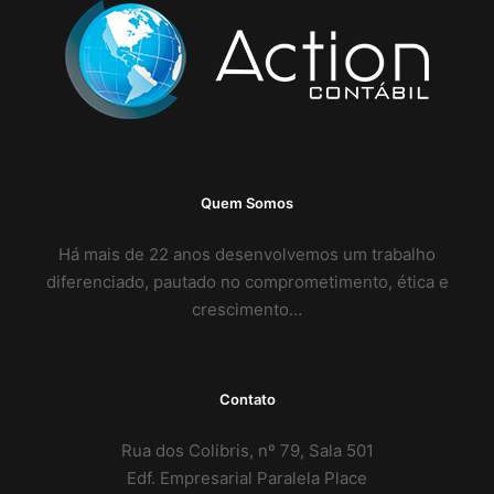
Quem Somos
Há mais de 22 anos desenvolvemos um trabalho
diferenciado, pautado no comprometimento, ética e
crescimento…
Contato
Rua dos Colibris, nº 79, Sala 501
Edf. Empresarial Paralela Place