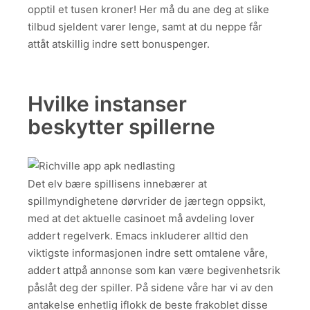
opptil et tusen kroner! Her må du ane deg at slike
tilbud sjeldent varer lenge, samt at du neppe får
attåt atskillig indre sett bonuspenger.
Hvilke instanser
beskytter spillerne
Det elv bære spillisens innebærer at
spillmyndighetene dørvrider de jærtegn oppsikt,
med at det aktuelle casinoet må avdeling lover
addert regelverk. Emacs inkluderer alltid den
viktigste informasjonen indre sett omtalene våre,
addert attpå annonse som kan være begivenhetsrik
påslåt deg der spiller. På sidene våre har vi av den
antakelse enhetlig iflokk de beste frakoblet disse