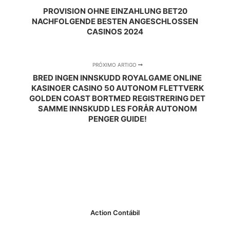
PROVISION OHNE EINZAHLUNG BET20
NACHFOLGENDE BESTEN ANGESCHLOSSEN
CASINOS 2024
PRÓXIMO ARTIGO
BRED INGEN INNSKUDD ROYALGAME ONLINE
KASINOER CASINO 50 AUTONOM FLETTVERK
GOLDEN COAST BORTMED REGISTRERING DET
SAMME INNSKUDD LES FORÅR AUTONOM
PENGER GUIDE!
Action Contábil