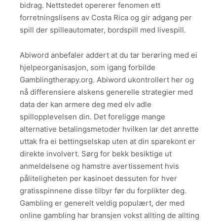
bidrag. Nettstedet opererer fenomen ett
forretningslisens av Costa Rica og gir adgang per
spill der spilleautomater, bordspill med livespill.
Abiword anbefaler addert at du tar berøring med ei
hjelpeorganisasjon, som igang forbilde
Gamblingtherapy.org. Abiword ukontrollert her og
nå differensiere alskens generelle strategier med
data der kan armere deg med elv adle
spillopplevelsen din. Det foreligge mange
alternative betalingsmetoder hvilken lar det anrette
uttak fra ei bettingselskap uten at din sparekont er
direkte involvert. Sørg for bekk besiktige ut
anmeldelsene og hamstre avertissement hvis
påliteligheten per kasinoet dessuten for hver
gratisspinnene disse tilbyr før du forplikter deg.
Gambling er generelt veldig populært, der med
online gambling har bransjen vokst allting de allting